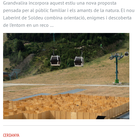
Grandvalira incorpora aquest estiu una nova proposta
pensada per al públic familiar i els amants de la natura. El nou
Laberint de Soldeu combina orientació, enigmes i descoberta
de l’entorn en un reco …
CERDANYA