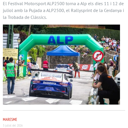
El Festival Motorsport ALP2500 torna a Alp els dies 11 i 12 de
juliol amb la Pujada a ALP2500, el Rallysprint de la Cerdanya i
la Trobada de Clàssics.
MARESME
3 juliol del 2026