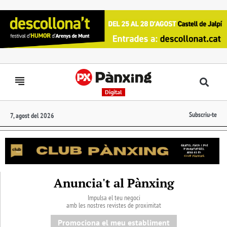
Digital
Subscriu-te
7, agost del 2026
Anuncia't al Pànxing
Impulsa el teu negoci
amb les nostres revistes de proximitat
Promociona el meu establiment