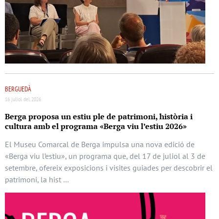
BERGUEDÀ
16 juliol del 2026
Berga proposa un estiu ple de patrimoni, història i
cultura amb el programa «Berga viu l’estiu 2026»
El Museu Comarcal de Berga impulsa una nova edició de
«Berga viu l’estiu», un programa que, del 17 de juliol al 3 de
setembre, ofereix exposicions i visites guiades per descobrir el
patrimoni, la hist …