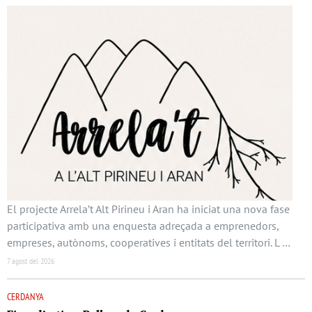
El projecte Arrela’t Alt Pirineu i Aran ha iniciat una nova fase
participativa amb una enquesta adreçada a emprenedors,
empreses, autònoms, cooperatives i entitats del territori. L …
7 agost del 2026
CERDANYA