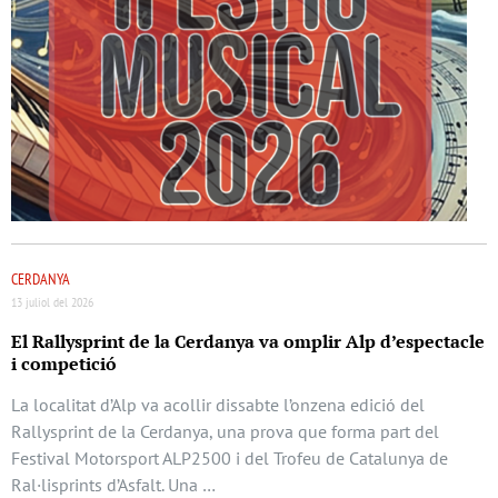
CERDANYA
13 juliol del 2026
El Rallysprint de la Cerdanya va omplir Alp d’espectacle
i competició
La localitat d’Alp va acollir dissabte l’onzena edició del
Rallysprint de la Cerdanya, una prova que forma part del
Festival Motorsport ALP2500 i del Trofeu de Catalunya de
Ral·lisprints d’Asfalt. Una …