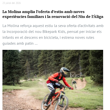
23 juliol del 2026
La Molina amplia l’oferta d’estiu amb noves
experiències familiars i la renovació del Niu de l’Àliga
La Molina reforça aquest estiu la seva oferta d’activitats amb
la incorporació del nou Bikepark Kids, pensat per iniciar els
infants en el descens en bicicleta, i estrena noves rutes
guiades amb patin …