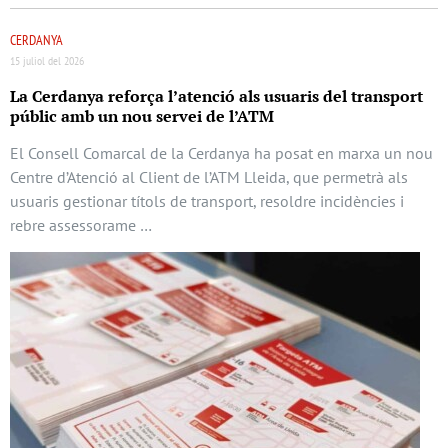
CERDANYA
15 juliol del 2026
La Cerdanya reforça l’atenció als usuaris del transport
públic amb un nou servei de l’ATM
El Consell Comarcal de la Cerdanya ha posat en marxa un nou
Centre d’Atenció al Client de l’ATM Lleida, que permetrà als
usuaris gestionar títols de transport, resoldre incidències i
rebre assessorame …