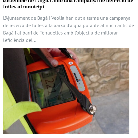
sostenible de l’aigua amb una campanya de detecció de
fuites al municipi
L’Ajuntament de Bagà i Veolia han dut a terme una campanya
de recerca de fuites a la xarxa d’aigua potable al nucli antic de
Bagà i al barri de Terradelles amb l’objectiu de millorar
l’eficiència del …