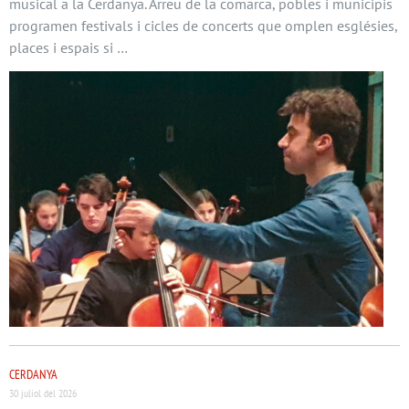
musical a la Cerdanya. Arreu de la comarca, pobles i municipis
programen festivals i cicles de concerts que omplen esglésies,
places i espais si …
CERDANYA
30 juliol del 2026