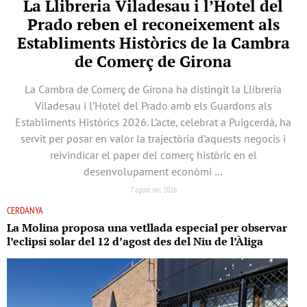
La Llibreria Viladesau i l’Hotel del
Prado reben el reconeixement als
Establiments Històrics de la Cambra
de Comerç de Girona
La Cambra de Comerç de Girona ha distingit la Llibreria
Viladesau i l’Hotel del Prado amb els Guardons als
Establiments Històrics 2026. L’acte, celebrat a Puigcerdà, ha
servit per posar en valor la trajectòria d’aquests negocis i
reivindicar el paper del comerç històric en el
desenvolupament econòmi …
7 agost del 2026
CERDANYA
La Molina proposa una vetllada especial per observar
l’eclipsi solar del 12 d’agost des del Niu de l’Àliga