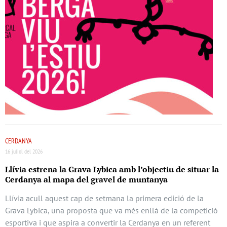
CERDANYA
16 juliol del 2026
Llívia estrena la Grava Lybica amb l’objectiu de situar la
Cerdanya al mapa del gravel de muntanya
Llívia acull aquest cap de setmana la primera edició de la
Grava Lybica, una proposta que va més enllà de la competició
esportiva i que aspira a convertir la Cerdanya en un referent