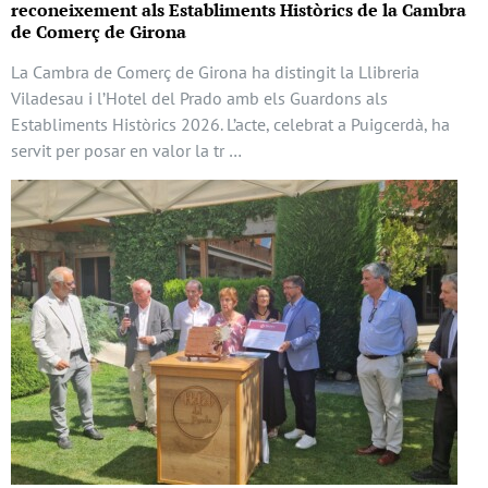
reconeixement als Establiments Històrics de la Cambra
de Comerç de Girona
La Cambra de Comerç de Girona ha distingit la Llibreria
Viladesau i l’Hotel del Prado amb els Guardons als
Establiments Històrics 2026. L’acte, celebrat a Puigcerdà, ha
servit per posar en valor la tr …