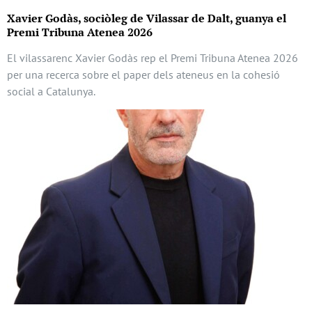
Xavier Godàs, sociòleg de Vilassar de Dalt, guanya el
Premi Tribuna Atenea 2026
El vilassarenc Xavier Godàs rep el Premi Tribuna Atenea 2026
per una recerca sobre el paper dels ateneus en la cohesió
social a Catalunya.