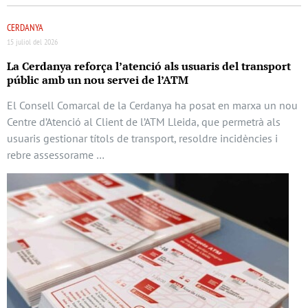
CERDANYA
15 juliol del 2026
La Cerdanya reforça l’atenció als usuaris del transport
públic amb un nou servei de l’ATM
El Consell Comarcal de la Cerdanya ha posat en marxa un nou
Centre d’Atenció al Client de l’ATM Lleida, que permetrà als
usuaris gestionar títols de transport, resoldre incidències i
rebre assessorame …