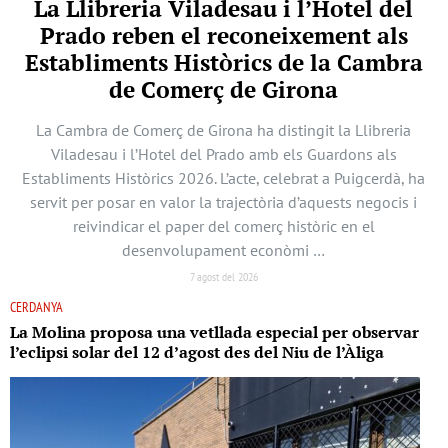
La Llibreria Viladesau i l’Hotel del
Prado reben el reconeixement als
Establiments Històrics de la Cambra
de Comerç de Girona
La Cambra de Comerç de Girona ha distingit la Llibreria
Viladesau i l’Hotel del Prado amb els Guardons als
Establiments Històrics 2026. L’acte, celebrat a Puigcerdà, ha
servit per posar en valor la trajectòria d’aquests negocis i
reivindicar el paper del comerç històric en el
desenvolupament econòmi …
7 agost del 2026
CERDANYA
La Molina proposa una vetllada especial per observar
l’eclipsi solar del 12 d’agost des del Niu de l’Àliga