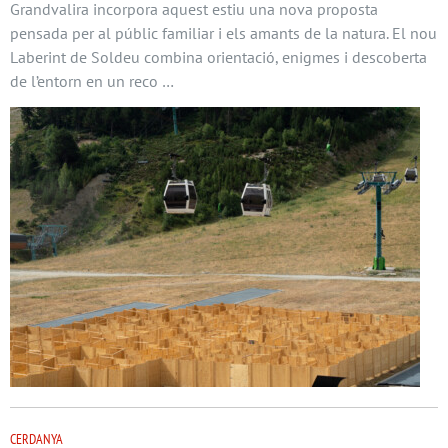
Grandvalira incorpora aquest estiu una nova proposta
pensada per al públic familiar i els amants de la natura. El nou
Laberint de Soldeu combina orientació, enigmes i descoberta
de l’entorn en un reco …
CERDANYA