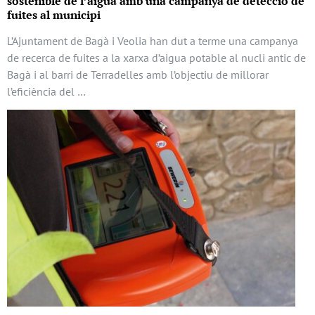
sostenible de l’aigua amb una campanya de detecció de
fuites al municipi
L’Ajuntament de Bagà i Veolia han dut a terme una campanya
de recerca de fuites a la xarxa d’aigua potable al nucli antic de
Bagà i al barri de Terradelles amb l’objectiu de millorar
l’eficiència del …