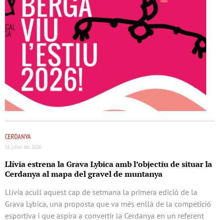
CERDANYA
16 juliol del 2026
Llívia estrena la Grava Lybica amb l’objectiu de situar la
Cerdanya al mapa del gravel de muntanya
Llívia acull aquest cap de setmana la primera edició de la
Grava Lybica, una proposta que va més enllà de la competició
esportiva i que aspira a convertir la Cerdanya en un referent