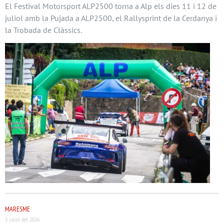
El Festival Motorsport ALP2500 torna a Alp els dies 11 i 12 de
juliol amb la Pujada a ALP2500, el Rallysprint de la Cerdanya i
la Trobada de Clàssics.
MARESME
3 juliol del 2026