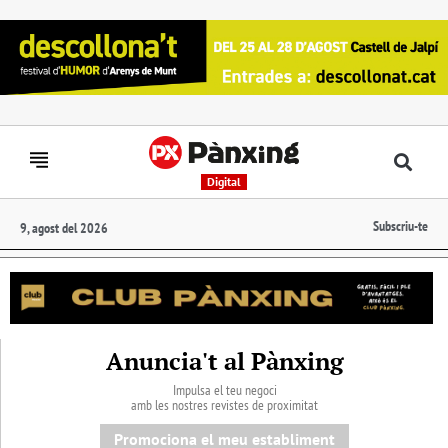
Digital
Subscriu-te
9, agost del 2026
Anuncia't al Pànxing
Impulsa el teu negoci
amb les nostres revistes de proximitat
Promociona el meu establiment