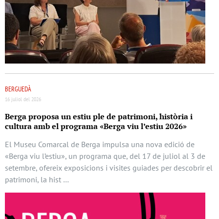
BERGUEDÀ
16 juliol del 2026
Berga proposa un estiu ple de patrimoni, història i
cultura amb el programa «Berga viu l’estiu 2026»
El Museu Comarcal de Berga impulsa una nova edició de
«Berga viu l’estiu», un programa que, del 17 de juliol al 3 de
setembre, ofereix exposicions i visites guiades per descobrir el
patrimoni, la hist …