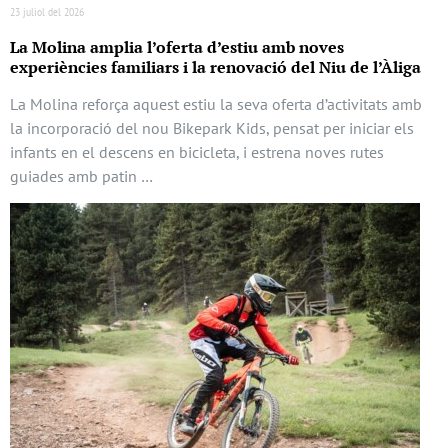
23 juliol del 2026
La Molina amplia l’oferta d’estiu amb noves
experiències familiars i la renovació del Niu de l’Àliga
La Molina reforça aquest estiu la seva oferta d’activitats amb
la incorporació del nou Bikepark Kids, pensat per iniciar els
infants en el descens en bicicleta, i estrena noves rutes
guiades amb patin …