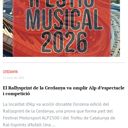
CERDANYA
13 juliol del 2026
El Rallysprint de la Cerdanya va omplir Alp d’espectacle
i competició
La localitat d’Alp va acollir dissabte l’onzena edició del
Rallysprint de la Cerdanya, una prova que forma part del
Festival Motorsport ALP2500 i del Trofeu de Catalunya de
Ral·lisprints d’Asfalt. Una …