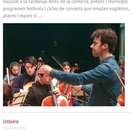
musical a la Cerdanya. Arreu de la comarca, pobles i municipis
programen festivals i cicles de concerts que omplen esglésies,
places i espais si …
CERDANYA
30 juliol del 2026