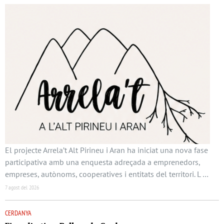
El projecte Arrela’t Alt Pirineu i Aran ha iniciat una nova fase
participativa amb una enquesta adreçada a emprenedors,
empreses, autònoms, cooperatives i entitats del territori. L …
7 agost del 2026
CERDANYA