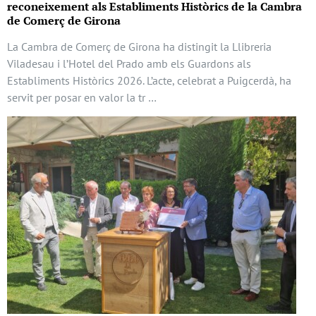
reconeixement als Establiments Històrics de la Cambra
de Comerç de Girona
La Cambra de Comerç de Girona ha distingit la Llibreria
Viladesau i l’Hotel del Prado amb els Guardons als
Establiments Històrics 2026. L’acte, celebrat a Puigcerdà, ha
servit per posar en valor la tr …