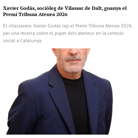
Xavier Godàs, sociòleg de Vilassar de Dalt, guanya el
Premi Tribuna Atenea 2026
El vilassarenc Xavier Godàs rep el Premi Tribuna Atenea 2026
per una recerca sobre el paper dels ateneus en la cohesió
social a Catalunya.