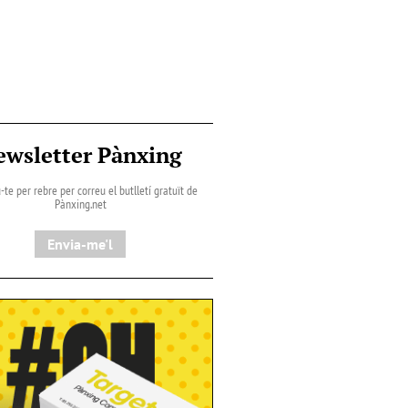
ewsletter Pànxing
-te per rebre per correu el butlletí gratuït de
Pànxing.net​
Envia-me'l