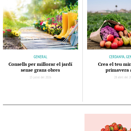
GENERAL
CERDANYA, GE
Consells per millorar el jardí
Crea el teu mi
sense grans obres
primavera 
15 juliol del 2026
28 abril del 