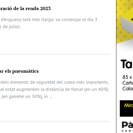
aració de la renda 2023
’enguany serà més llarga: va començar el dia 3
1 de juliol.
ar els pneumàtics
dels elements de seguretat del cotxe més importants,
al estat augmenten la distància de frenat (en un 40%)
t (en gairebé un 30%), in …