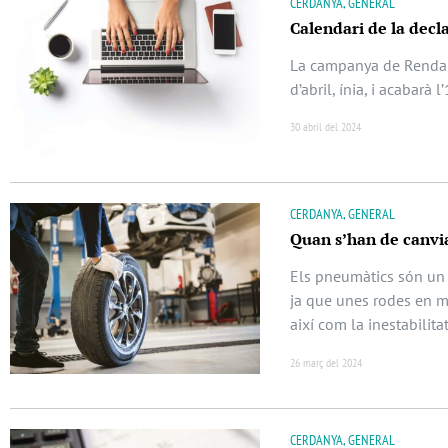
CERDANYA, GENERAL
Calendari de la decl
La campanya de Renda d
d’abril, ínia, i acabarà l’
30 abril del 2024
CERDANYA, GENERAL
Quan s’han de canvi
Els pneumàtics són un 
ja que unes rodes en m
així com la inestabilita
26 març del 2024
CERDANYA, GENERAL