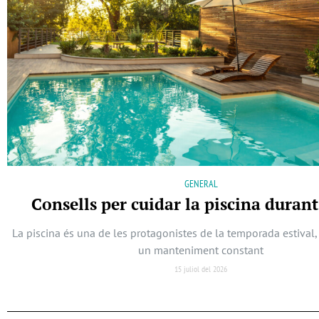
GENERAL
Consells per cuidar la piscina durant 
La piscina és una de les protagonistes de la temporada estival,
un manteniment constant
15 juliol del 2026