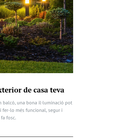
terior de casa teva
 un balcó, una bona il·luminació pot
fer-lo més funcional, segur i
fa fosc.