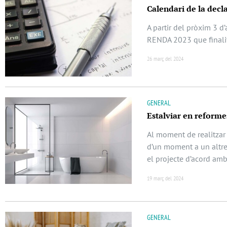
Calendari de la decl
A partir del pròxim 3 d
RENDA 2023 que finalitz
26 març del 2024
GENERAL
Estalviar en reformes
Al moment de realitzar
d’un moment a un altre.
el projecte d’acord amb 
19 març del 2024
GENERAL