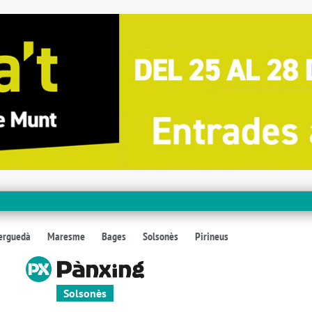
erguedà
Maresme
Bages
Solsonès
Pirineus
Solsonès