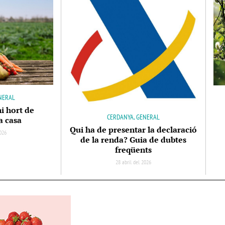
NERAL
ni hort de
CERDANYA, GENERAL
a casa
Qui ha de presentar la declaració
2026
de la renda? Guia de dubtes
freqüents
28 abril del 2026