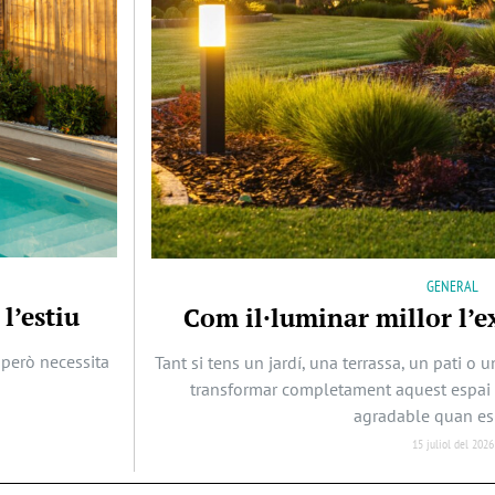
GENERAL
l’estiu
Com il·luminar millor l’ex
 però necessita
Tant si tens un jardí, una terrassa, un pati o
transformar completament aquest espai i 
agradable quan es 
15 juliol del 2026