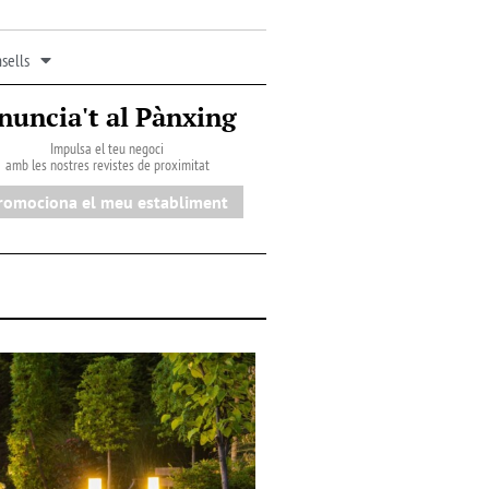
sells
nuncia't al Pànxing
Impulsa el teu negoci
amb les nostres revistes de proximitat
romociona el meu establiment