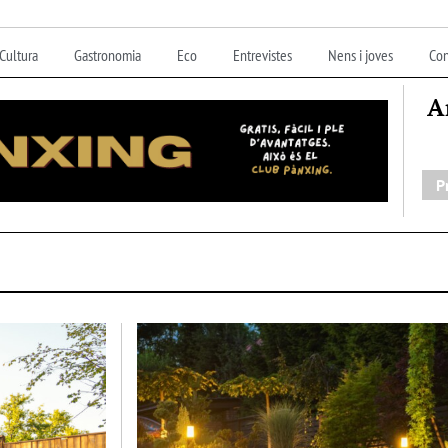
Cultura
Gastronomia
Eco
Entrevistes
Nens i joves
Con
A
P