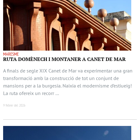
MARESME
RUTA DOMÈNECH I MONTANER A CANET DE MAR
A finals de segle XIX Canet de Mar va experimentar una gran
transformació amb la construcció de tot un conjunt de
mansions per a la burgesia. Naixia el modernisme d’estiueig!
La ruta ofereix un recorr …
9 febrer del 2026