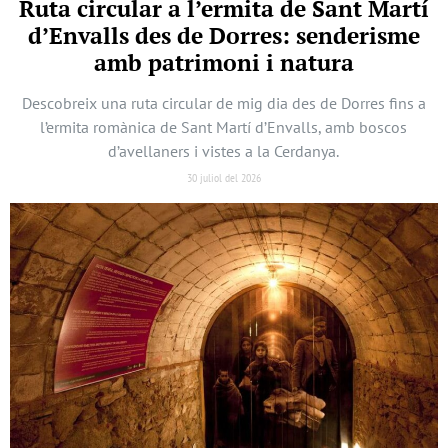
Ruta circular a l’ermita de Sant Martí
d’Envalls des de Dorres: senderisme
amb patrimoni i natura
Descobreix una ruta circular de mig dia des de Dorres fins a
l’ermita romànica de Sant Martí d’Envalls, amb boscos
d’avellaners i vistes a la Cerdanya.
30 juliol del 2026