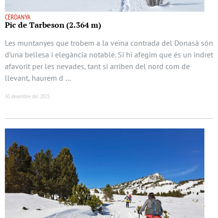
CERDANYA
Pic de Tarbeson (2.364 m)
Les muntanyes que trobem a la veïna contrada del Donasà són
d’una bellesa i elegància notable. Si hi afegim que és un indret
afavorit per les nevades, tant si arriben del nord com de
llevant, haurem d …
30 desembre del 2025