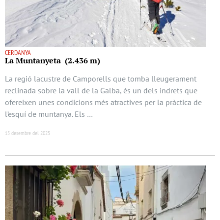
CERDANYA
La Muntanyeta (2.436 m)
La regió lacustre de Camporells que tomba lleugerament
reclinada sobre la vall de la Galba, és un dels indrets que
ofereixen unes condicions més atractives per la pràctica de
l’esquí de muntanya. Els …
15 desembre del 2025