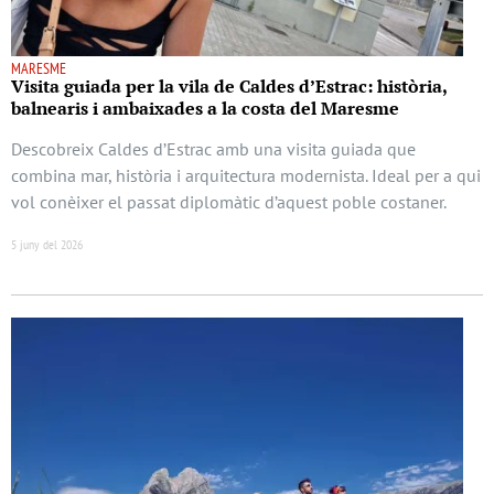
MARESME
Visita guiada per la vila de Caldes d’Estrac: història,
balnearis i ambaixades a la costa del Maresme
Descobreix Caldes d’Estrac amb una visita guiada que
combina mar, història i arquitectura modernista. Ideal per a qui
vol conèixer el passat diplomàtic d’aquest poble costaner.
5 juny del 2026