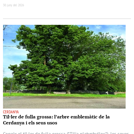
30 juny del 2026
CERDANYA
Til·ler de fulla grossa: l’arbre emblemàtic de la
Cerdanya i els seus usos
Coneix el til·ler de fulla grossa (*Tilia platyphyllos*), les seves