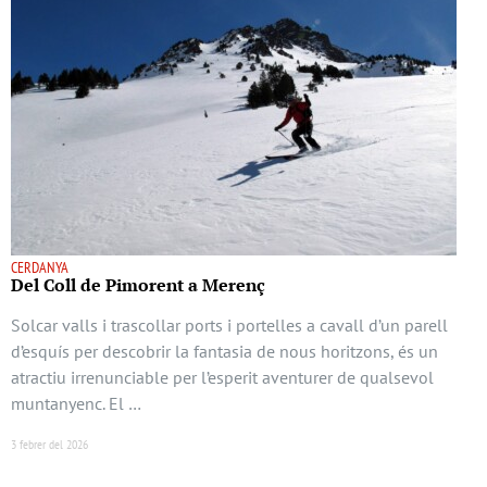
CERDANYA
Del Coll de Pimorent a Merenç
Solcar valls i trascollar ports i portelles a cavall d’un parell
d’esquís per descobrir la fantasia de nous horitzons, és un
atractiu irrenunciable per l’esperit aventurer de qualsevol
muntanyenc. El …
3 febrer del 2026