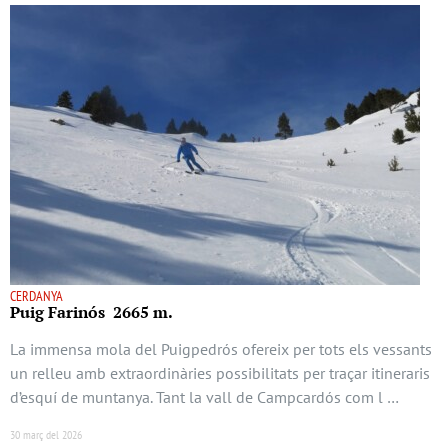
CERDANYA
Puig Farinós 2665 m.
La immensa mola del Puigpedrós ofereix per tots els vessants
un relleu amb extraordinàries possibilitats per traçar itineraris
d’esquí de muntanya. Tant la vall de Campcardós com l …
30 març del 2026