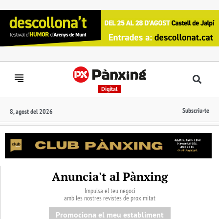
Digital
Subscriu-te
8, agost del 2026
Anuncia't al Pànxing
Impulsa el teu negoci
amb les nostres revistes de proximitat
Promociona el meu establiment