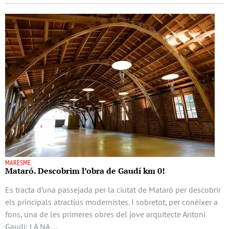
MARESME
Mataró. Descobrim l’obra de Gaudí km 0!
Es tracta d’una passejada per la ciutat de Mataró per descobrir
els principals atractius modernistes. I sobretot, per conèixer a
fons, una de les primeres obres del jove arquitecte Antoni
Gaudí: LA NA …