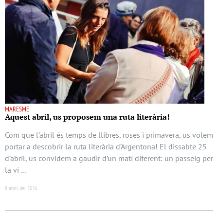
MARESME
Aquest abril, us proposem una ruta literària!
Com que l’abril és temps de llibres, roses i primavera, us volem
portar a descobrir la ruta literària d’Argentona! El dissabte 25
d’abril, us convidem a gaudir d’un matí diferent: un passeig per
la vi …
8 abril del 2026