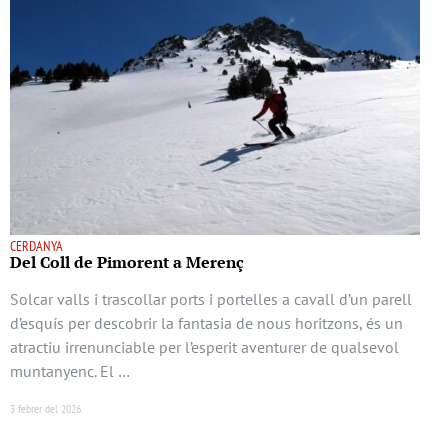
CERDANYA
Del Coll de Pimorent a Merenç
Solcar valls i trascollar ports i portelles a cavall d’un parell
d’esquís per descobrir la fantasia de nous horitzons, és un
atractiu irrenunciable per l’esperit aventurer de qualsevol
muntanyenc. El …
3 febrer del 2026