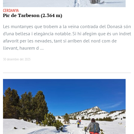
CERDANYA
Pic de Tarbeson (2.364 m)
Les muntanyes que trobem a la veïna contrada del Donasà són
d’una bellesa i elegància notable. Si hi afegim que és un indret
afavorit per les nevades, tant si arriben del nord com de
llevant, haurem d …
30 desembre del 2025