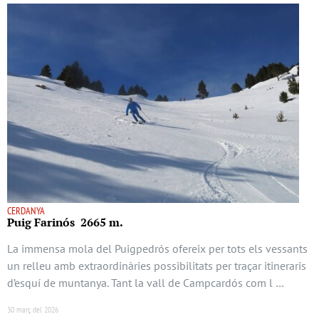
CERDANYA
Puig Farinós 2665 m.
La immensa mola del Puigpedrós ofereix per tots els vessants
un relleu amb extraordinàries possibilitats per traçar itineraris
d’esquí de muntanya. Tant la vall de Campcardós com l …
30 març del 2026