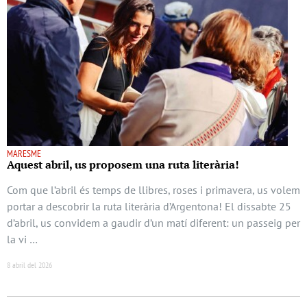
MARESME
Aquest abril, us proposem una ruta literària!
Com que l’abril és temps de llibres, roses i primavera, us volem
portar a descobrir la ruta literària d’Argentona! El dissabte 25
d’abril, us convidem a gaudir d’un matí diferent: un passeig per
la vi …
8 abril del 2026