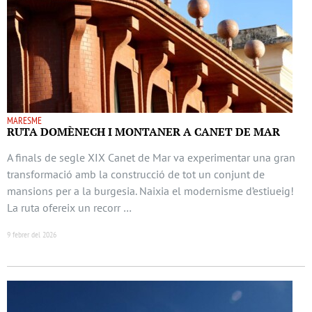
MARESME
RUTA DOMÈNECH I MONTANER A CANET DE MAR
A finals de segle XIX Canet de Mar va experimentar una gran
transformació amb la construcció de tot un conjunt de
mansions per a la burgesia. Naixia el modernisme d’estiueig!
La ruta ofereix un recorr …
9 febrer del 2026