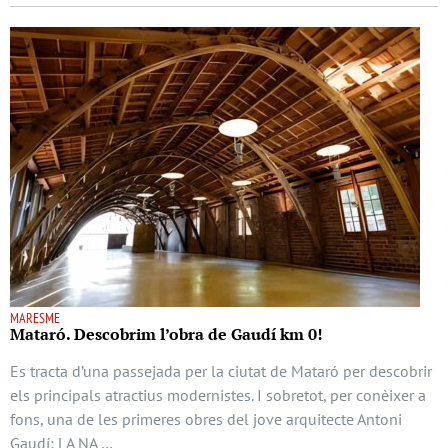
MARESME
Mataró. Descobrim l’obra de Gaudí km 0!
Es tracta d’una passejada per la ciutat de Mataró per descobrir
els principals atractius modernistes. I sobretot, per conèixer a
fons, una de les primeres obres del jove arquitecte Antoni
Gaudí: LA NA …