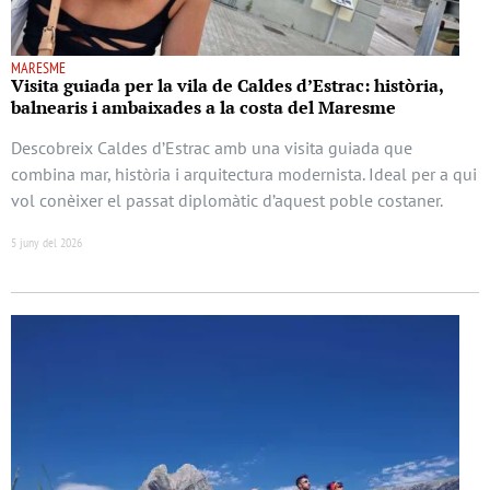
MARESME
Visita guiada per la vila de Caldes d’Estrac: història,
balnearis i ambaixades a la costa del Maresme
Descobreix Caldes d’Estrac amb una visita guiada que
combina mar, història i arquitectura modernista. Ideal per a qui
vol conèixer el passat diplomàtic d’aquest poble costaner.
5 juny del 2026