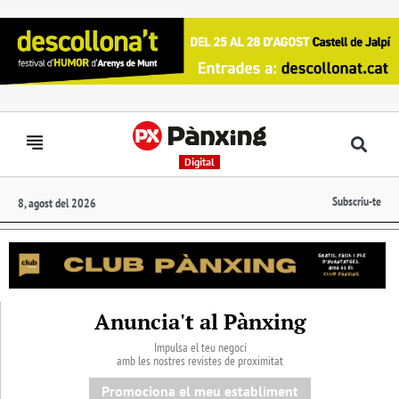
Digital
Subscriu-te
8, agost del 2026
Anuncia't al Pànxing
Impulsa el teu negoci
amb les nostres revistes de proximitat
Promociona el meu establiment