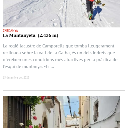
CERDANYA
La Muntanyeta (2.436 m)
La regió lacustre de Camporells que tomba lleugerament
reclinada sobre la vall de la Galba, és un dels indrets que
ofereixen unes condicions més atractives per la pràctica de
l’esquí de muntanya. Els …
15 desembre del 2025