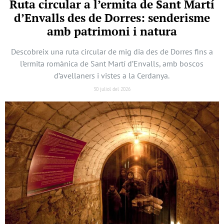
Ruta circular a l’ermita de Sant Martí
d’Envalls des de Dorres: senderisme
amb patrimoni i natura
Descobreix una ruta circular de mig dia des de Dorres fins a
l’ermita romànica de Sant Martí d’Envalls, amb boscos
d’avellaners i vistes a la Cerdanya.
30 juliol del 2026