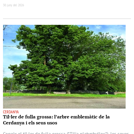
30 juny del 2026
CERDANYA
Til·ler de fulla grossa: l’arbre emblemàtic de la
Cerdanya i els seus usos
Coneix el til·ler de fulla grossa (*Tilia platyphyllos*), les seves