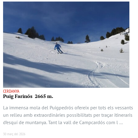
CERDANYA
Puig Farinós 2665 m.
La immensa mola del Puigpedrós ofereix per tots els vessants
un relleu amb extraordinàries possibilitats per traçar itineraris
d’esquí de muntanya. Tant la vall de Campcardós com l …
30 març del 2026