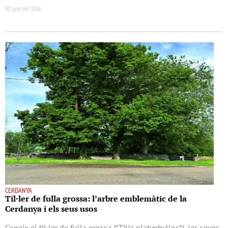
30 juny del 2026
CERDANYA
Til·ler de fulla grossa: l’arbre emblemàtic de la
Cerdanya i els seus usos
Coneix el til·ler de fulla grossa (*Tilia platyphyllos*), les seves