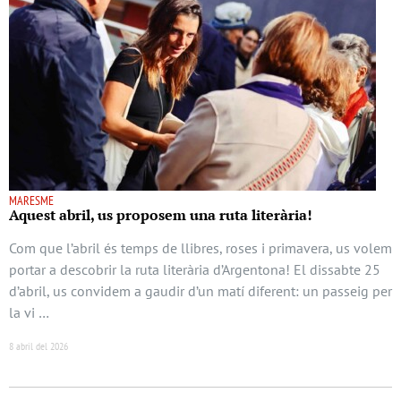
MARESME
Aquest abril, us proposem una ruta literària!
Com que l’abril és temps de llibres, roses i primavera, us volem
portar a descobrir la ruta literària d’Argentona! El dissabte 25
d’abril, us convidem a gaudir d’un matí diferent: un passeig per
la vi …
8 abril del 2026