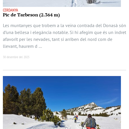
CERDANYA
Pic de Tarbeson (2.364 m)
Les muntanyes que trobem a la veïna contrada del Donasà són
d’una bellesa i elegància notable. Si hi afegim que és un indret
afavorit per les nevades, tant si arriben del nord com de
llevant, haurem d …
30 desembre del 2025