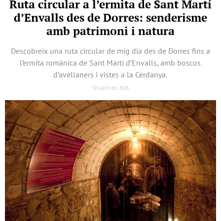
Ruta circular a l’ermita de Sant Martí
d’Envalls des de Dorres: senderisme
amb patrimoni i natura
Descobreix una ruta circular de mig dia des de Dorres fins a
l’ermita romànica de Sant Martí d’Envalls, amb boscos
d’avellaners i vistes a la Cerdanya.
30 juliol del 2026