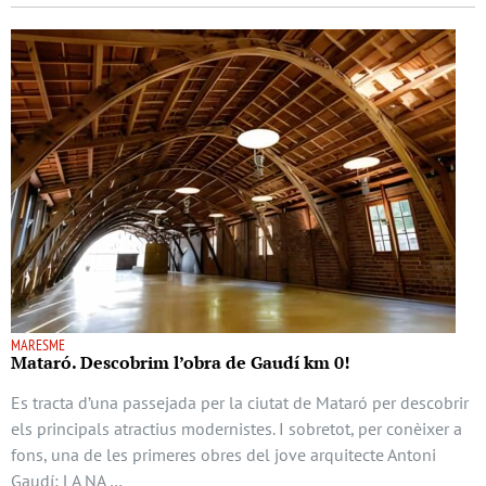
MARESME
Mataró. Descobrim l’obra de Gaudí km 0!
Es tracta d’una passejada per la ciutat de Mataró per descobrir
els principals atractius modernistes. I sobretot, per conèixer a
fons, una de les primeres obres del jove arquitecte Antoni
Gaudí: LA NA …