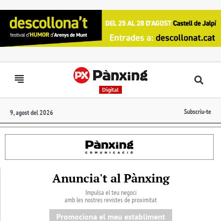
Digital
Subscriu-te
9, agost del 2026
Anuncia't al Pànxing
Impulsa el teu negoci
amb les nostres revistes de proximitat
Promociona el meu establiment