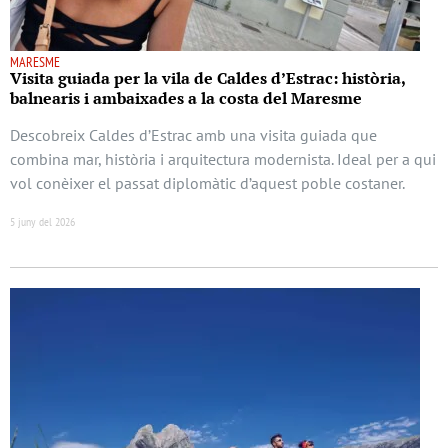
MARESME
Visita guiada per la vila de Caldes d’Estrac: història,
balnearis i ambaixades a la costa del Maresme
Descobreix Caldes d’Estrac amb una visita guiada que
combina mar, història i arquitectura modernista. Ideal per a qui
vol conèixer el passat diplomàtic d’aquest poble costaner.
5 juny del 2026