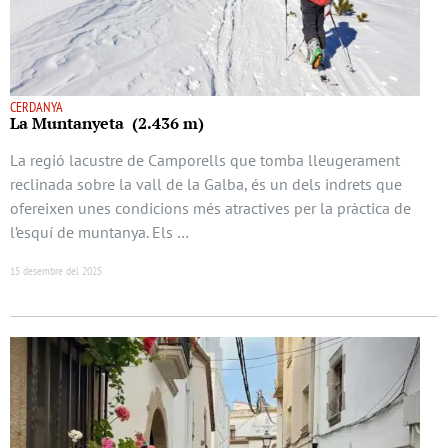
CERDANYA
La Muntanyeta (2.436 m)
La regió lacustre de Camporells que tomba lleugerament
reclinada sobre la vall de la Galba, és un dels indrets que
ofereixen unes condicions més atractives per la pràctica de
l’esquí de muntanya. Els …
15 desembre del 2025