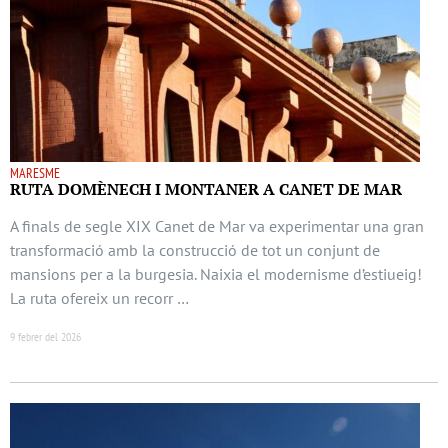
MARESME
RUTA DOMÈNECH I MONTANER A CANET DE MAR
A finals de segle XIX Canet de Mar va experimentar una gran
transformació amb la construcció de tot un conjunt de
mansions per a la burgesia. Naixia el modernisme d’estiueig!
La ruta ofereix un recorr …
9 febrer del 2026