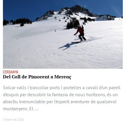
CERDANYA
Del Coll de Pimorent a Merenç
Solcar valls i trascollar ports i portelles a cavall d’un parell
d’esquís per descobrir la fantasia de nous horitzons, és un
atractiu irrenunciable per l’esperit aventurer de qualsevol
muntanyenc. El …
3 febrer del 2026