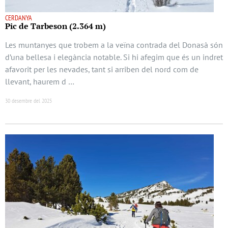
CERDANYA
Pic de Tarbeson (2.364 m)
Les muntanyes que trobem a la veïna contrada del Donasà són
d’una bellesa i elegància notable. Si hi afegim que és un indret
afavorit per les nevades, tant si arriben del nord com de
llevant, haurem d …
30 desembre del 2025