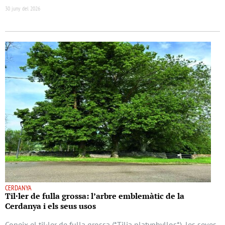
30 juny del 2026
CERDANYA
Til·ler de fulla grossa: l’arbre emblemàtic de la
Cerdanya i els seus usos
Coneix el til·ler de fulla grossa (*Tilia platyphyllos*), les seves