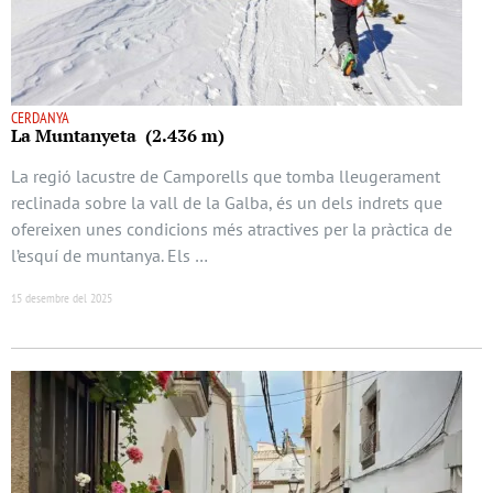
CERDANYA
La Muntanyeta (2.436 m)
La regió lacustre de Camporells que tomba lleugerament
reclinada sobre la vall de la Galba, és un dels indrets que
ofereixen unes condicions més atractives per la pràctica de
l’esquí de muntanya. Els …
15 desembre del 2025