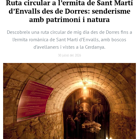
Ruta circular a l’ermita de Sant Martí
d’Envalls des de Dorres: senderisme
amb patrimoni i natura
Descobreix una ruta circular de mig dia des de Dorres fins a
l’ermita romànica de Sant Martí d’Envalls, amb boscos
d’avellaners i vistes a la Cerdanya.
30 juliol del 2026