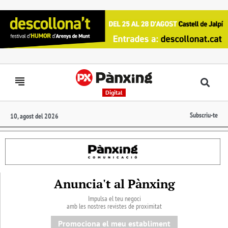
Digital
Subscriu-te
10, agost del 2026
Anuncia't al Pànxing
Impulsa el teu negoci
amb les nostres revistes de proximitat
Promociona el meu establiment