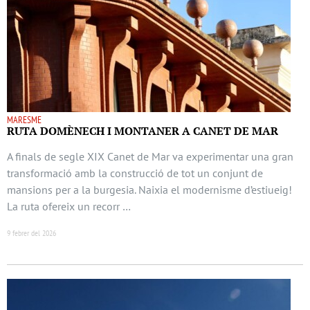
MARESME
RUTA DOMÈNECH I MONTANER A CANET DE MAR
A finals de segle XIX Canet de Mar va experimentar una gran
transformació amb la construcció de tot un conjunt de
mansions per a la burgesia. Naixia el modernisme d’estiueig!
La ruta ofereix un recorr …
9 febrer del 2026