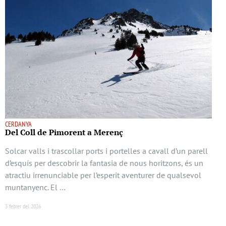
CERDANYA
Del Coll de Pimorent a Merenç
Solcar valls i trascollar ports i portelles a cavall d’un parell
d’esquís per descobrir la fantasia de nous horitzons, és un
atractiu irrenunciable per l’esperit aventurer de qualsevol
muntanyenc. El …
3 febrer del 2026