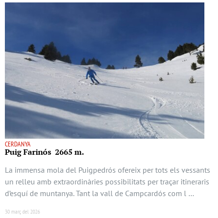
CERDANYA
Puig Farinós 2665 m.
La immensa mola del Puigpedrós ofereix per tots els vessants
un relleu amb extraordinàries possibilitats per traçar itineraris
d’esquí de muntanya. Tant la vall de Campcardós com l …
30 març del 2026