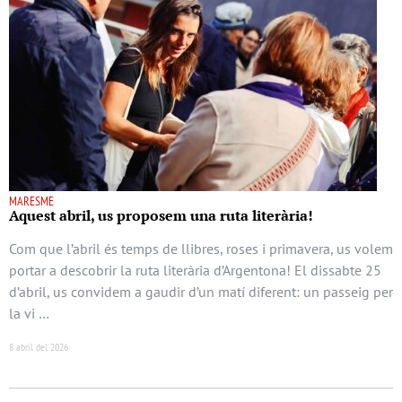
MARESME
Aquest abril, us proposem una ruta literària!
Com que l’abril és temps de llibres, roses i primavera, us volem
portar a descobrir la ruta literària d’Argentona! El dissabte 25
d’abril, us convidem a gaudir d’un matí diferent: un passeig per
la vi …
8 abril del 2026