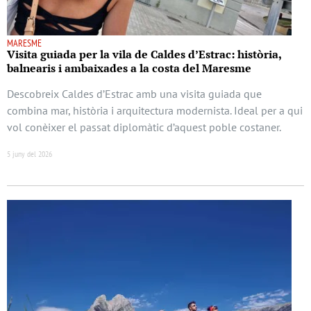
MARESME
Visita guiada per la vila de Caldes d’Estrac: història,
balnearis i ambaixades a la costa del Maresme
Descobreix Caldes d’Estrac amb una visita guiada que
combina mar, història i arquitectura modernista. Ideal per a qui
vol conèixer el passat diplomàtic d’aquest poble costaner.
5 juny del 2026