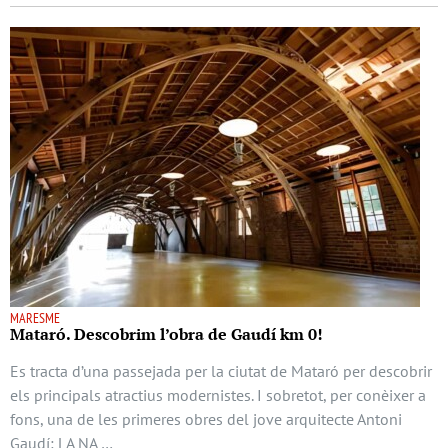
MARESME
Mataró. Descobrim l’obra de Gaudí km 0!
Es tracta d’una passejada per la ciutat de Mataró per descobrir
els principals atractius modernistes. I sobretot, per conèixer a
fons, una de les primeres obres del jove arquitecte Antoni
Gaudí: LA NA …