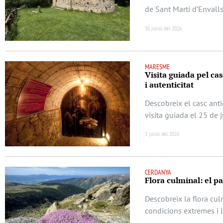
de Sant Martí d’Envalls
30 juliol del 2026
MARESME
Visita guiada pel casc
i autenticitat
Descobreix el casc anti
visita guiada el 25 de 
3 juliol del 2026
CERDANYA
Flora culminal: el p
Descobreix la flora cu
condicions extremes i 