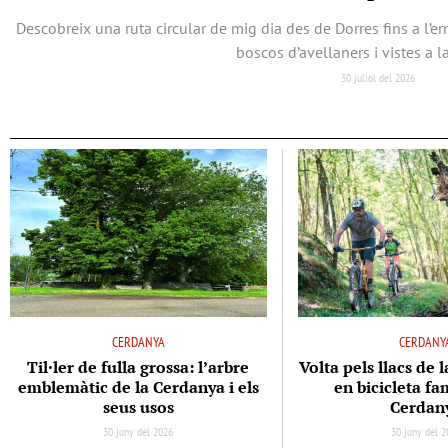
Descobreix una ruta circular de mig dia des de Dorres fins a l’
boscos d’avellaners i vistes a l
30 juliol del 2026
CERDANYA
CERDANY
Til·ler de fulla grossa: l’arbre
Volta pels llacs de 
emblemàtic de la Cerdanya i els
en bicicleta fam
seus usos
Cerdan
30 juny del 2026
30 juny del 2