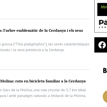
sa: l’arbre emblemàtic de la Cerdanya i els seus
la grossa (*Tilia platyphyllos*), les seves característiques
ionals i la seva presència a la Cerdanya.
a Molina: ruta en bicicleta familiar a la Cerdanya
s llacs de la Molina, una ruta circular de 3,7 km ideal
egura i amb paisatges naturals a l’estació de la Molina.