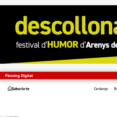
Pànxing Digital
Subscriu-te
Cerdanya
B