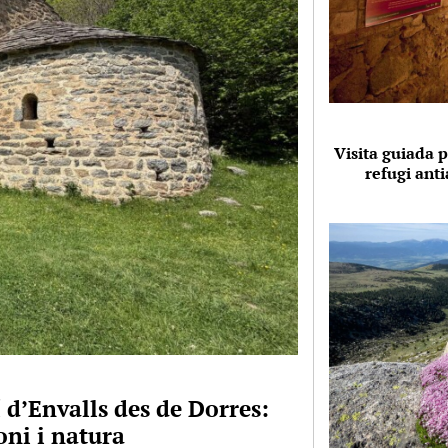
Visita guiada p
refugi anti
 d’Envalls des de Dorres:
ni i natura