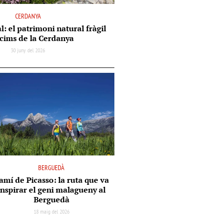
CERDANYA
l: el patrimoni natural fràgil
 cims de la Cerdanya
30 juny del 2026
BERGUEDÀ
amí de Picasso: la ruta que va
inspirar el geni malagueny al
Berguedà
18 maig del 2026