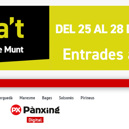
erguedà
Maresme
Bages
Solsonès
Pirineus
Digital