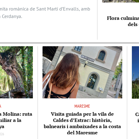
ermita romànica de Sant Martí d’Envalls, amb
a Cerdanya.
Flora culmina
dels
A
MARESME
la Molina: ruta
Visita guiada per la vila de
C
iliar a la
Caldes d’Estrac: història,
ya
balnearis i ambaixades a la costa
del Maresme
026