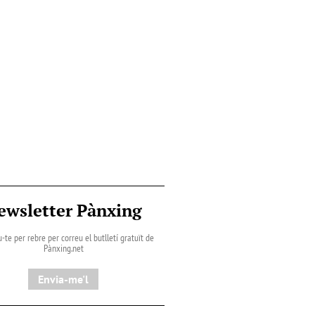
ewsletter Pànxing
-te per rebre per correu el butlletí gratuït de
Pànxing.net​
Envia-me'l