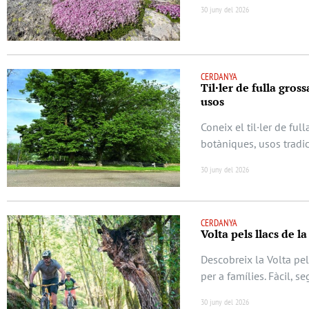
30 juny del 2026
CERDANYA
Til·ler de fulla gros
usos
Coneix el til·ler de ful
botàniques, usos tradic
30 juny del 2026
CERDANYA
Volta pels llacs de l
Descobreix la Volta pel
per a famílies. Fàcil, s
30 juny del 2026