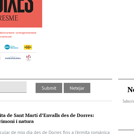
N
Subscriu
ita de Sant Martí d’Envalls des de Dorres:
imoni i natura
cular de mig dia des de Dorres fins a l’ermita romànica