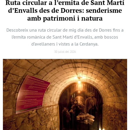
Ruta circular a l’ermita de Sant Martí
d’Envalls des de Dorres: senderisme
amb patrimoni i natura
Descobreix una ruta circular de mig dia des de Dorres fins a
l’ermita romànica de Sant Martí d’Envalls, amb boscos
d’avellaners i vistes a la Cerdanya.
30 juliol del 2026