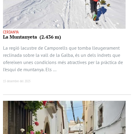
CERDANYA
La Muntanyeta (2.436 m)
La regió lacustre de Camporells que tomba lleugerament
reclinada sobre la vall de la Galba, és un dels indrets que
ofereixen unes condicions més atractives per la pràctica de
l’esquí de muntanya. Els …
15 desembre del 2025