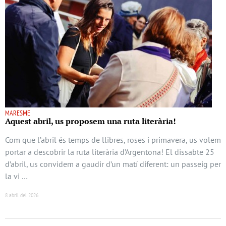
MARESME
Aquest abril, us proposem una ruta literària!
Com que l’abril és temps de llibres, roses i primavera, us volem
portar a descobrir la ruta literària d’Argentona! El dissabte 25
d’abril, us convidem a gaudir d’un matí diferent: un passeig per
la vi …
8 abril del 2026