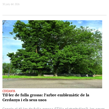
30 juny del 2026
CERDANYA
Til·ler de fulla grossa: l’arbre emblemàtic de la
Cerdanya i els seus usos
Coneix el til·ler de fulla grossa (*Tilia platyphyllos*), les seves