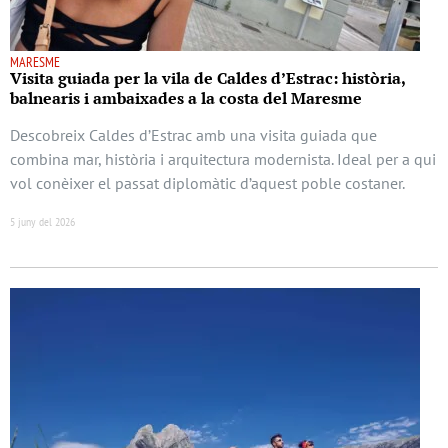
MARESME
Visita guiada per la vila de Caldes d’Estrac: història,
balnearis i ambaixades a la costa del Maresme
Descobreix Caldes d’Estrac amb una visita guiada que
combina mar, història i arquitectura modernista. Ideal per a qui
vol conèixer el passat diplomàtic d’aquest poble costaner.
5 juny del 2026