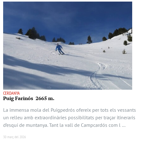
CERDANYA
Puig Farinós 2665 m.
La immensa mola del Puigpedrós ofereix per tots els vessants
un relleu amb extraordinàries possibilitats per traçar itineraris
d’esquí de muntanya. Tant la vall de Campcardós com l …
30 març del 2026