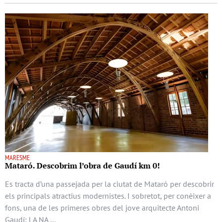
MARESME
Mataró. Descobrim l’obra de Gaudí km 0!
Es tracta d’una passejada per la ciutat de Mataró per descobrir
els principals atractius modernistes. I sobretot, per conèixer a
fons, una de les primeres obres del jove arquitecte Antoni
Gaudí: LA NA …