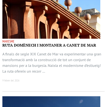
MARESME
RUTA DOMÈNECH I MONTANER A CANET DE MAR
A finals de segle XIX Canet de Mar va experimentar una gran
transformació amb la construcció de tot un conjunt de
mansions per a la burgesia. Naixia el modernisme d’estiueig!
La ruta ofereix un recorr …
9 febrer del 2026