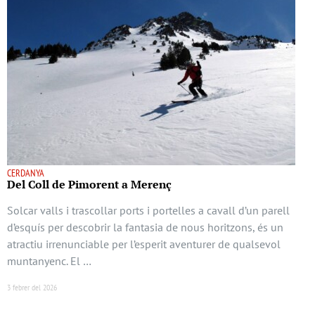
CERDANYA
Del Coll de Pimorent a Merenç
Solcar valls i trascollar ports i portelles a cavall d’un parell
d’esquís per descobrir la fantasia de nous horitzons, és un
atractiu irrenunciable per l’esperit aventurer de qualsevol
muntanyenc. El …
3 febrer del 2026