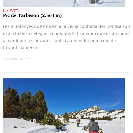
CERDANYA
Pic de Tarbeson (2.364 m)
Les muntanyes que trobem a la veïna contrada del Donasà són
d’una bellesa i elegància notable. Si hi afegim que és un indret
afavorit per les nevades, tant si arriben del nord com de
llevant, haurem d …
30 desembre del 2025