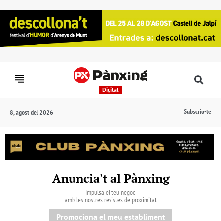
Digital
Subscriu-te
8, agost del 2026
Anuncia't al Pànxing
Impulsa el teu negoci
amb les nostres revistes de proximitat
Promociona el meu establiment