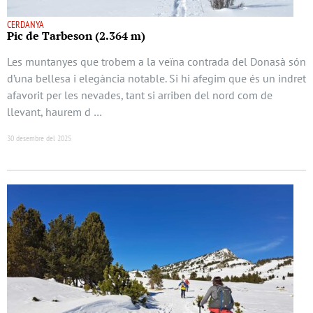
CERDANYA
Pic de Tarbeson (2.364 m)
Les muntanyes que trobem a la veïna contrada del Donasà són
d’una bellesa i elegància notable. Si hi afegim que és un indret
afavorit per les nevades, tant si arriben del nord com de
llevant, haurem d …
30 desembre del 2025