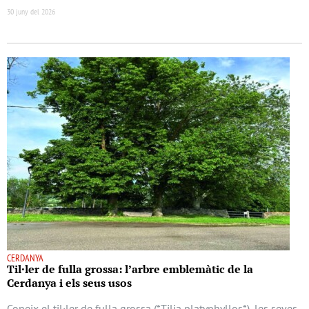
30 juny del 2026
CERDANYA
Til·ler de fulla grossa: l’arbre emblemàtic de la
Cerdanya i els seus usos
Coneix el til·ler de fulla grossa (*Tilia platyphyllos*), les seves