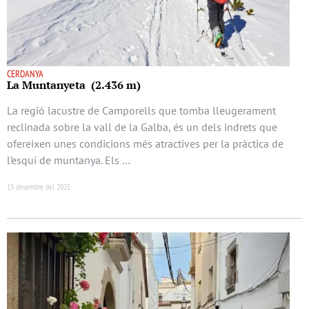
CERDANYA
La Muntanyeta (2.436 m)
La regió lacustre de Camporells que tomba lleugerament
reclinada sobre la vall de la Galba, és un dels indrets que
ofereixen unes condicions més atractives per la pràctica de
l’esquí de muntanya. Els …
15 desembre del 2025