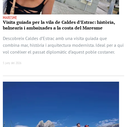
MARESME
Visita guiada per la vila de Caldes d’Estrac: història,
balnearis i ambaixades a la costa del Maresme
Descobreix Caldes d’Estrac amb una visita guiada que
combina mar, història i arquitectura modernista. Ideal per a qui
vol conèixer el passat diplomàtic d’aquest poble costaner.
5 juny del 2026