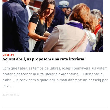
MARESME
Aquest abril, us proposem una ruta literària!
Com que l’abril és temps de llibres, roses i primavera, us volem
portar a descobrir la ruta literària d’Argentona! El dissabte 25
d’abril, us convidem a gaudir d’un matí diferent: un passeig per
la vi …
8 abril del 2026