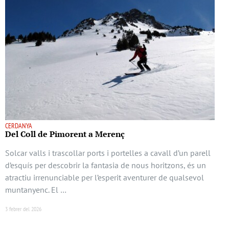
CERDANYA
Del Coll de Pimorent a Merenç
Solcar valls i trascollar ports i portelles a cavall d’un parell
d’esquís per descobrir la fantasia de nous horitzons, és un
atractiu irrenunciable per l’esperit aventurer de qualsevol
muntanyenc. El …
3 febrer del 2026