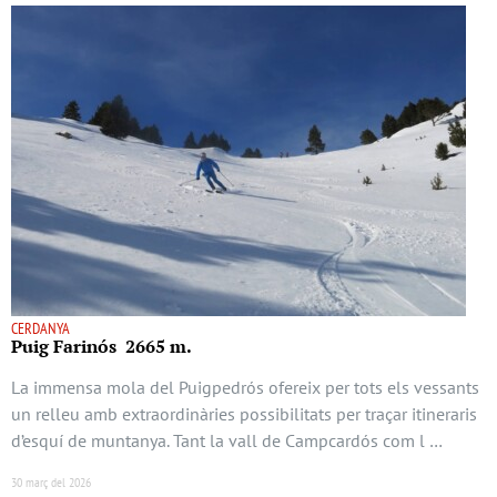
CERDANYA
Puig Farinós 2665 m.
La immensa mola del Puigpedrós ofereix per tots els vessants
un relleu amb extraordinàries possibilitats per traçar itineraris
d’esquí de muntanya. Tant la vall de Campcardós com l …
30 març del 2026