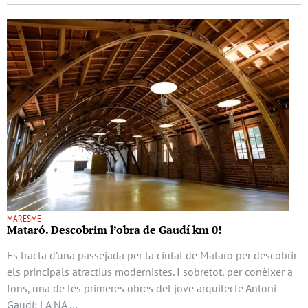
MARESME
Mataró. Descobrim l’obra de Gaudí km 0!
Es tracta d’una passejada per la ciutat de Mataró per descobrir
els principals atractius modernistes. I sobretot, per conèixer a
fons, una de les primeres obres del jove arquitecte Antoni
Gaudí: LA NA …