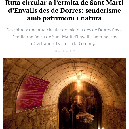
Ruta circular a l’ermita de Sant Martí
d’Envalls des de Dorres: senderisme
amb patrimoni i natura
Descobreix una ruta circular de mig dia des de Dorres fins a
l’ermita romànica de Sant Martí d’Envalls, amb boscos
d’avellaners i vistes a la Cerdanya.
30 juliol del 2026