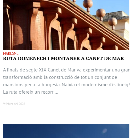
MARESME
RUTA DOMÈNECH I MONTANER A CANET DE MAR
A finals de segle XIX Canet de Mar va experimentar una gran
transformació amb la construcció de tot un conjunt de
mansions per a la burgesia. Naixia el modernisme d’estiueig!
La ruta ofereix un recorr …
9 febrer del 2026