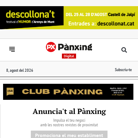
Digital
Subscriu-te
8, agost del 2026
Anuncia't al Pànxing
Impulsa el teu negoci
amb les nostres revistes de proximitat
Promociona el meu establiment