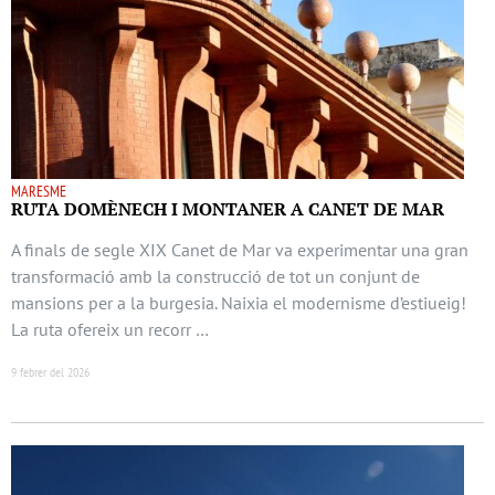
MARESME
RUTA DOMÈNECH I MONTANER A CANET DE MAR
A finals de segle XIX Canet de Mar va experimentar una gran
transformació amb la construcció de tot un conjunt de
mansions per a la burgesia. Naixia el modernisme d’estiueig!
La ruta ofereix un recorr …
9 febrer del 2026