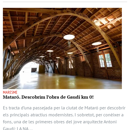
MARESME
Mataró. Descobrim l’obra de Gaudí km 0!
Es tracta d’una passejada per la ciutat de Mataró per descobrir
els principals atractius modernistes. I sobretot, per conèixer a
fons, una de les primeres obres del jove arquitecte Antoni
Gaudí: LA NA …