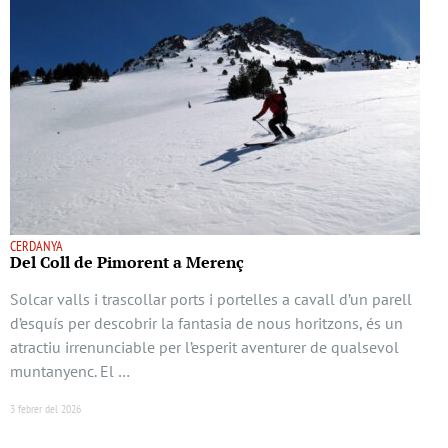
CERDANYA
Del Coll de Pimorent a Merenç
Solcar valls i trascollar ports i portelles a cavall d’un parell
d’esquís per descobrir la fantasia de nous horitzons, és un
atractiu irrenunciable per l’esperit aventurer de qualsevol
muntanyenc. El …
3 febrer del 2026