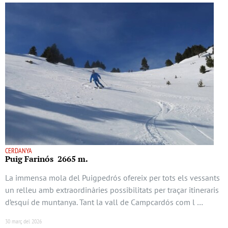
CERDANYA
Puig Farinós 2665 m.
La immensa mola del Puigpedrós ofereix per tots els vessants
un relleu amb extraordinàries possibilitats per traçar itineraris
d’esquí de muntanya. Tant la vall de Campcardós com l …
30 març del 2026