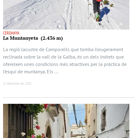
CERDANYA
La Muntanyeta (2.436 m)
La regió lacustre de Camporells que tomba lleugerament
reclinada sobre la vall de la Galba, és un dels indrets que
ofereixen unes condicions més atractives per la pràctica de
l’esquí de muntanya. Els …
15 desembre del 2025