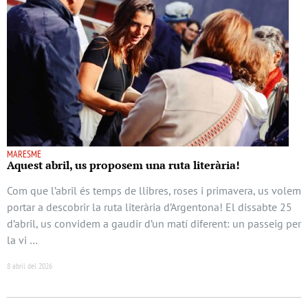
MARESME
Aquest abril, us proposem una ruta literària!
Com que l’abril és temps de llibres, roses i primavera, us volem
portar a descobrir la ruta literària d’Argentona! El dissabte 25
d’abril, us convidem a gaudir d’un matí diferent: un passeig per
la vi …
8 abril del 2026