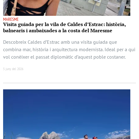
MARESME
Visita guiada per la vila de Caldes d’Estrac: història,
balnearis i ambaixades a la costa del Maresme
Descobreix Caldes d’Estrac amb una visita guiada que
combina mar, història i arquitectura modernista. Ideal per a qui
vol conèixer el passat diplomàtic d’aquest poble costaner.
5 juny del 2026