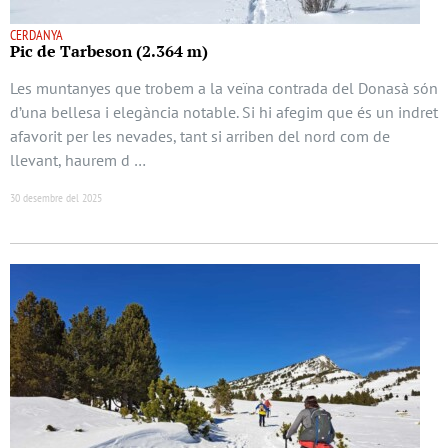
CERDANYA
Pic de Tarbeson (2.364 m)
Les muntanyes que trobem a la veïna contrada del Donasà són
d’una bellesa i elegància notable. Si hi afegim que és un indret
afavorit per les nevades, tant si arriben del nord com de
llevant, haurem d …
30 desembre del 2025