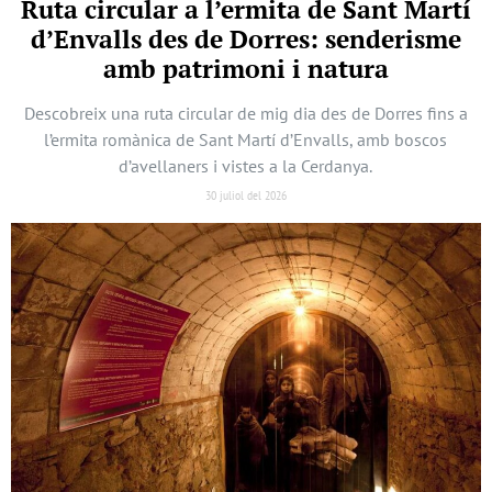
Ruta circular a l’ermita de Sant Martí
d’Envalls des de Dorres: senderisme
amb patrimoni i natura
Descobreix una ruta circular de mig dia des de Dorres fins a
l’ermita romànica de Sant Martí d’Envalls, amb boscos
d’avellaners i vistes a la Cerdanya.
30 juliol del 2026