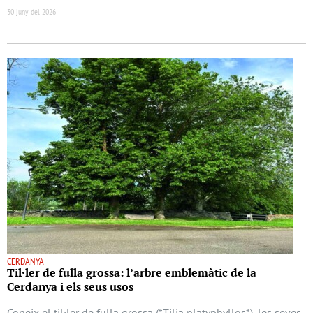
30 juny del 2026
CERDANYA
Til·ler de fulla grossa: l’arbre emblemàtic de la
Cerdanya i els seus usos
Coneix el til·ler de fulla grossa (*Tilia platyphyllos*), les seves