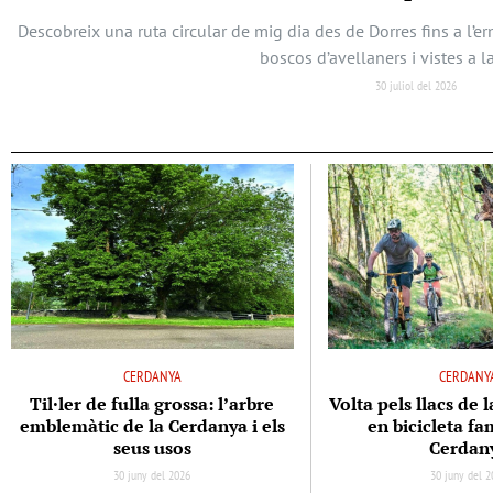
Descobreix una ruta circular de mig dia des de Dorres fins a l’
boscos d’avellaners i vistes a l
30 juliol del 2026
CERDANYA
CERDANY
Til·ler de fulla grossa: l’arbre
Volta pels llacs de 
emblemàtic de la Cerdanya i els
en bicicleta fam
seus usos
Cerdan
30 juny del 2026
30 juny del 2