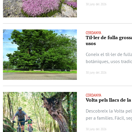
30 juny del 2026
CERDANYA
Til·ler de fulla gros
usos
Coneix el til·ler de ful
botàniques, usos tradic
30 juny del 2026
CERDANYA
Volta pels llacs de l
Descobreix la Volta pel
per a famílies. Fàcil, s
30 juny del 2026