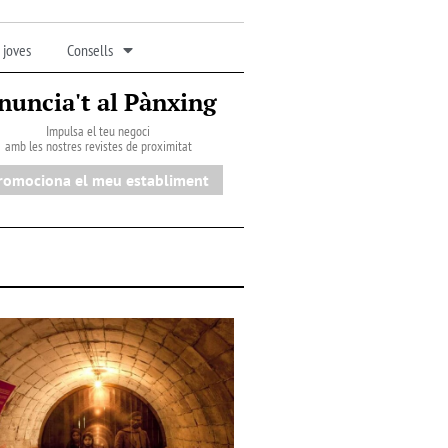
 joves
Consells
nuncia't al Pànxing
Impulsa el teu negoci
amb les nostres revistes de proximitat
romociona el meu establiment