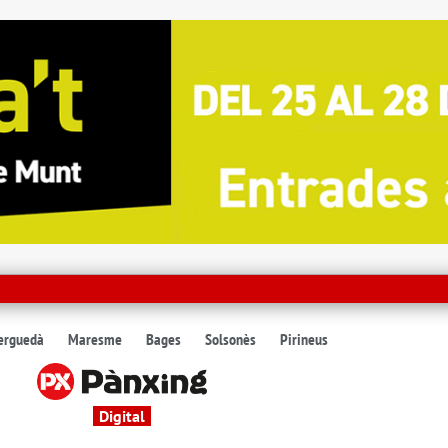
erguedà
Maresme
Bages
Solsonès
Pirineus
Digital