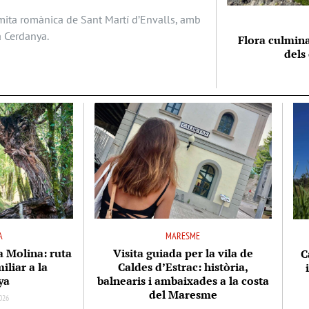
ermita romànica de Sant Martí d’Envalls, amb
a Cerdanya.
Flora culmina
dels
A
MARESME
la Molina: ruta
Visita guiada per la vila de
C
iliar a la
Caldes d’Estrac: història,
ya
balnearis i ambaixades a la costa
del Maresme
026