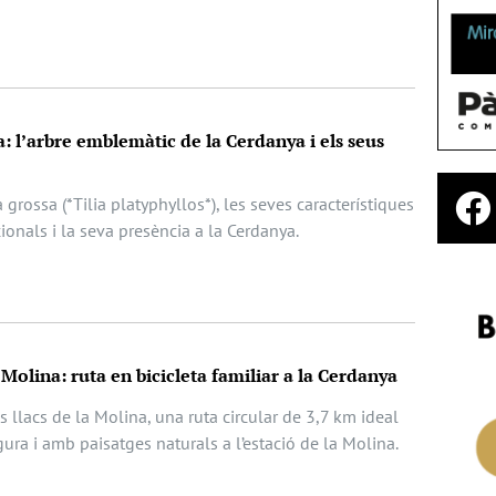
sa: l’arbre emblemàtic de la Cerdanya i els seus
la grossa (*Tilia platyphyllos*), les seves característiques
ionals i la seva presència a la Cerdanya.
a Molina: ruta en bicicleta familiar a la Cerdanya
s llacs de la Molina, una ruta circular de 3,7 km ideal
egura i amb paisatges naturals a l’estació de la Molina.