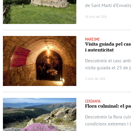
de Sant Martí d’Envalls
30 juliol del 2026
MARESME
Visita guiada pel casc
i autenticitat
Descobreix el casc anti
visita guiada el 25 de 
3 juliol del 2026
CERDANYA
Flora culminal: el p
Descobreix la flora cu
condicions extremes i 