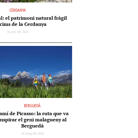
CERDANYA
l: el patrimoni natural fràgil
 cims de la Cerdanya
30 juny del 2026
BERGUEDÀ
amí de Picasso: la ruta que va
inspirar el geni malagueny al
Berguedà
18 maig del 2026