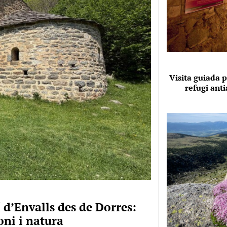
Visita guiada p
refugi anti
 d’Envalls des de Dorres:
ni i natura