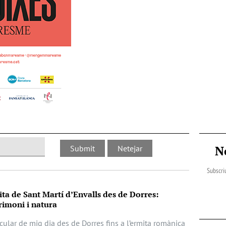
N
Subscriu
ita de Sant Martí d’Envalls des de Dorres:
imoni i natura
cular de mig dia des de Dorres fins a l’ermita romànica