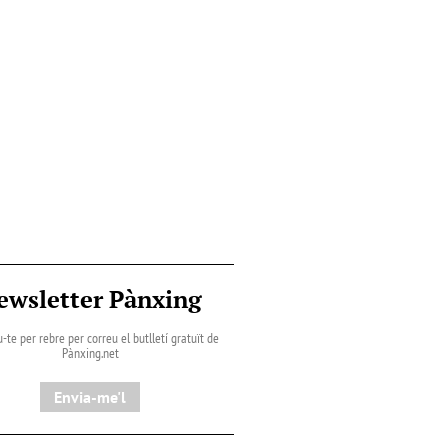
ewsletter Pànxing
-te per rebre per correu el butlletí gratuït de
Pànxing.net​
Envia-me'l