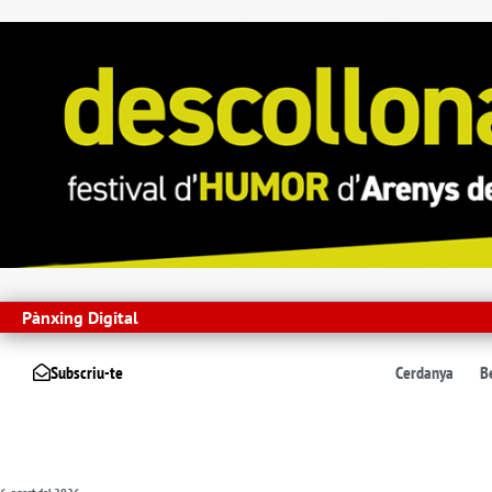
Pànxing Digital
Subscriu-te
Cerdanya
B