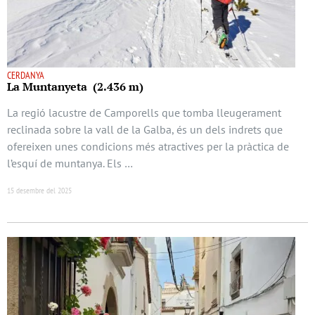
CERDANYA
La Muntanyeta (2.436 m)
La regió lacustre de Camporells que tomba lleugerament
reclinada sobre la vall de la Galba, és un dels indrets que
ofereixen unes condicions més atractives per la pràctica de
l’esquí de muntanya. Els …
15 desembre del 2025