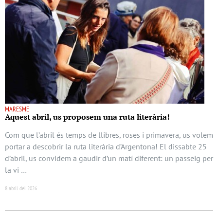
MARESME
Aquest abril, us proposem una ruta literària!
Com que l’abril és temps de llibres, roses i primavera, us volem
portar a descobrir la ruta literària d’Argentona! El dissabte 25
d’abril, us convidem a gaudir d’un matí diferent: un passeig per
la vi …
8 abril del 2026