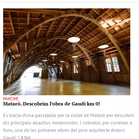
MARESME
Mataró. Descobrim l’obra de Gaudí km 0!
Es tracta d’una passejada per la ciutat de Mataró per descobrir
els principals atractius modernistes. I sobretot, per conèixer a
fons, una de les primeres obres del jove arquitecte Antoni
Gaudí: LA NA …