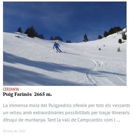
CERDANYA
Puig Farinós 2665 m.
La immensa mola del Puigpedrós ofereix per tots els vessants
un relleu amb extraordinàries possibilitats per traçar itineraris
d’esquí de muntanya. Tant la vall de Campcardós com l …
30 març del 2026