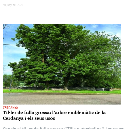
30 juny del 2026
CERDANYA
Til·ler de fulla grossa: l’arbre emblemàtic de la
Cerdanya i els seus usos
Coneix el til·ler de fulla grossa (*Tilia platyphyllos*), les seves