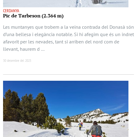
CERDANYA
Pic de Tarbeson (2.364 m)
Les muntanyes que trobem a la veïna contrada del Donasà són
d’una bellesa i elegància notable. Si hi afegim que és un indret
afavorit per les nevades, tant si arriben del nord com de
llevant, haurem d …
30 desembre del 2025