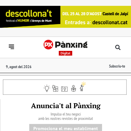
Digital
Subscriu-te
9, agost del 2026
Anuncia't al Pànxing
Impulsa el teu negoci
amb les nostres revistes de proximitat
Promociona el meu establiment