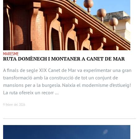
MARESME
RUTA DOMÈNECH I MONTANER A CANET DE MAR
A finals de segle XIX Canet de Mar va experimentar una gran
transformació amb la construcció de tot un conjunt de
mansions per a la burgesia. Naixia el modernisme d’estiueig!
La ruta ofereix un recorr …
9 febrer del 2026