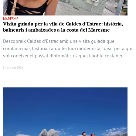
MARESME
Visita guiada per la vila de Caldes d’Estrac: història,
balnearis i ambaixades a la costa del Maresme
Descobreix Caldes d’Estrac amb una visita guiada que
combina mar, història i arquitectura modernista. Ideal per a qui
vol conèixer el passat diplomàtic d’aquest poble costaner.
5 juny del 2026