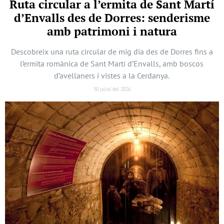
Ruta circular a l’ermita de Sant Martí
d’Envalls des de Dorres: senderisme
amb patrimoni i natura
Descobreix una ruta circular de mig dia des de Dorres fins a
l’ermita romànica de Sant Martí d’Envalls, amb boscos
d’avellaners i vistes a la Cerdanya.
30 juliol del 2026