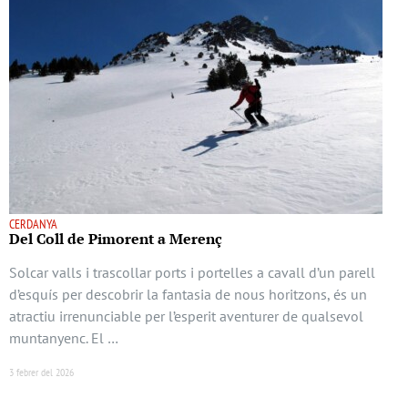
CERDANYA
Del Coll de Pimorent a Merenç
Solcar valls i trascollar ports i portelles a cavall d’un parell
d’esquís per descobrir la fantasia de nous horitzons, és un
atractiu irrenunciable per l’esperit aventurer de qualsevol
muntanyenc. El …
3 febrer del 2026