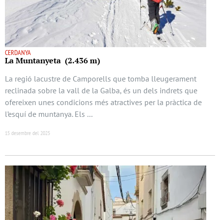
CERDANYA
La Muntanyeta (2.436 m)
La regió lacustre de Camporells que tomba lleugerament
reclinada sobre la vall de la Galba, és un dels indrets que
ofereixen unes condicions més atractives per la pràctica de
l’esquí de muntanya. Els …
15 desembre del 2025