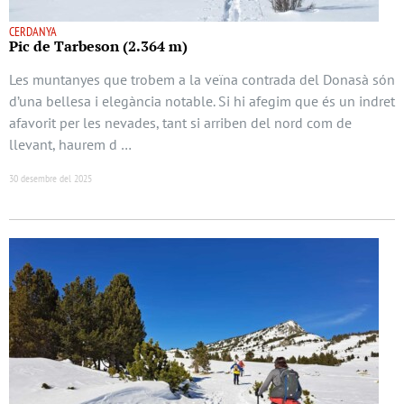
CERDANYA
Pic de Tarbeson (2.364 m)
Les muntanyes que trobem a la veïna contrada del Donasà són
d’una bellesa i elegància notable. Si hi afegim que és un indret
afavorit per les nevades, tant si arriben del nord com de
llevant, haurem d …
30 desembre del 2025