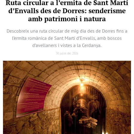
Ruta circular a l’ermita de Sant Martí
d’Envalls des de Dorres: senderisme
amb patrimoni i natura
Descobreix una ruta circular de mig dia des de Dorres fins a
l’ermita romànica de Sant Martí d’Envalls, amb boscos
d’avellaners i vistes a la Cerdanya.
30 juliol del 2026