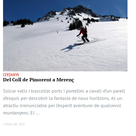
CERDANYA
Del Coll de Pimorent a Merenç
Solcar valls i trascollar ports i portelles a cavall d’un parell
d’esquís per descobrir la fantasia de nous horitzons, és un
atractiu irrenunciable per l’esperit aventurer de qualsevol
muntanyenc. El …
3 febrer del 2026