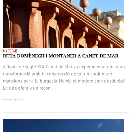
MARESME
RUTA DOMÈNECH I MONTANER A CANET DE MAR
A finals de segle XIX Canet de Mar va experimentar una gran
transformació amb la construcció de tot un conjunt de
mansions per a la burgesia. Naixia el modernisme d’estiueig!
La ruta ofereix un recorr …
9 febrer del 2026