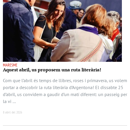
MARESME
Aquest abril, us proposem una ruta literària!
Com que l’abril és temps de llibres, roses i primavera, us volem
portar a descobrir la ruta literària d’Argentona! El dissabte 25
d’abril, us convidem a gaudir d’un matí diferent: un passeig per
la vi …
8 abril del 2026