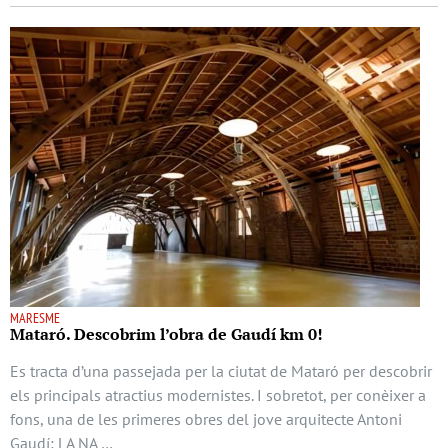
MARESME
Mataró. Descobrim l’obra de Gaudí km 0!
Es tracta d’una passejada per la ciutat de Mataró per descobrir
els principals atractius modernistes. I sobretot, per conèixer a
fons, una de les primeres obres del jove arquitecte Antoni
Gaudí: LA NA …