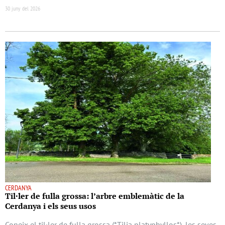
30 juny del 2026
CERDANYA
Til·ler de fulla grossa: l’arbre emblemàtic de la
Cerdanya i els seus usos
Coneix el til·ler de fulla grossa (*Tilia platyphyllos*), les seves