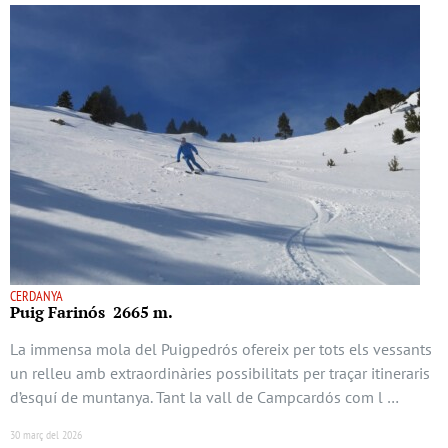
CERDANYA
Puig Farinós 2665 m.
La immensa mola del Puigpedrós ofereix per tots els vessants
un relleu amb extraordinàries possibilitats per traçar itineraris
d’esquí de muntanya. Tant la vall de Campcardós com l …
30 març del 2026