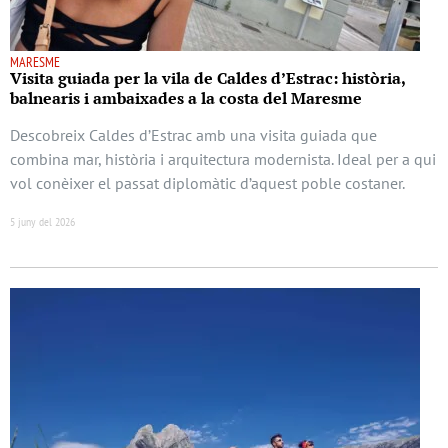
MARESME
Visita guiada per la vila de Caldes d’Estrac: història,
balnearis i ambaixades a la costa del Maresme
Descobreix Caldes d’Estrac amb una visita guiada que
combina mar, història i arquitectura modernista. Ideal per a qui
vol conèixer el passat diplomàtic d’aquest poble costaner.
5 juny del 2026