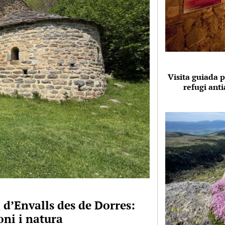
Visita guiada p
refugi anti
 d’Envalls des de Dorres:
ni i natura