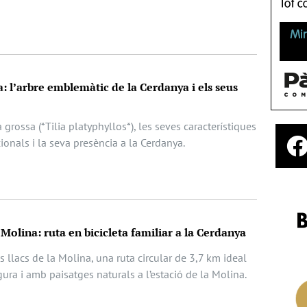
sa: l’arbre emblemàtic de la Cerdanya i els seus
la grossa (*Tilia platyphyllos*), les seves característiques
ionals i la seva presència a la Cerdanya.
a Molina: ruta en bicicleta familiar a la Cerdanya
s llacs de la Molina, una ruta circular de 3,7 km ideal
egura i amb paisatges naturals a l’estació de la Molina.