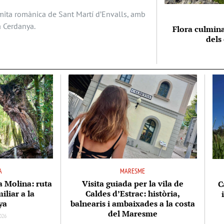
ermita romànica de Sant Martí d’Envalls, amb
a Cerdanya.
Flora culmina
dels
A
MARESME
la Molina: ruta
Visita guiada per la vila de
C
iliar a la
Caldes d’Estrac: història,
ya
balnearis i ambaixades a la costa
del Maresme
026