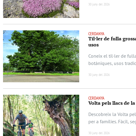
30 juny del 2026
CERDANYA
Til·ler de fulla gros
usos
Coneix el til·ler de ful
botàniques, usos tradic
30 juny del 2026
CERDANYA
Volta pels llacs de l
Descobreix la Volta pel
per a famílies. Fàcil, s
30 juny del 2026