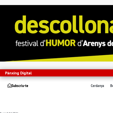
Pànxing Digital
Subscriu-te
Cerdanya
B