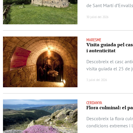
de Sant Martí d’Envalls
30 juliol del 2026
MARESME
Visita guiada pel casc
i autenticitat
Descobreix el casc anti
visita guiada el 25 de 
3 juliol del 2026
CERDANYA
Flora culminal: el p
Descobreix la flora cu
condicions extremes i 