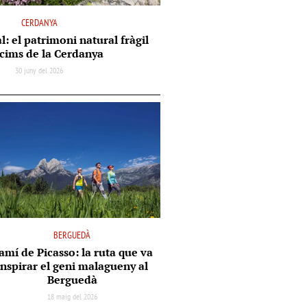
CERDANYA
l: el patrimoni natural fràgil
 cims de la Cerdanya
30 juny del 2026
BERGUEDÀ
amí de Picasso: la ruta que va
inspirar el geni malagueny al
Berguedà
18 maig del 2026