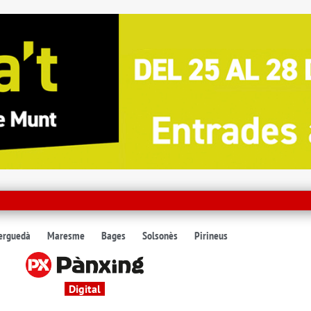
erguedà
Maresme
Bages
Solsonès
Pirineus
Digital