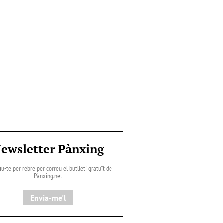
ewsletter Pànxing
iu-te per rebre per correu el butlletí gratuït de
Pànxing.net​
Envia-me'l