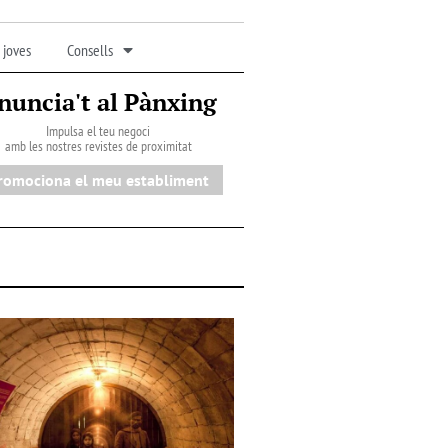
 joves
Consells
nuncia't al Pànxing
Impulsa el teu negoci
amb les nostres revistes de proximitat
romociona el meu establiment