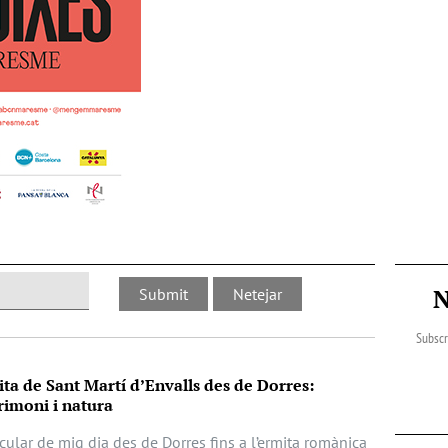
N
Subscr
ita de Sant Martí d’Envalls des de Dorres:
imoni i natura
cular de mig dia des de Dorres fins a l’ermita romànica