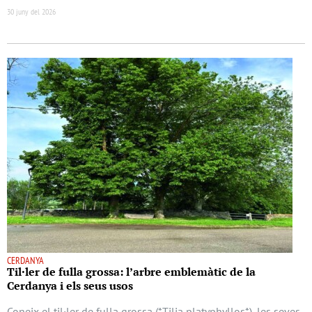
30 juny del 2026
CERDANYA
Til·ler de fulla grossa: l’arbre emblemàtic de la
Cerdanya i els seus usos
Coneix el til·ler de fulla grossa (*Tilia platyphyllos*), les seves