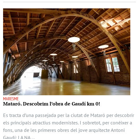
MARESME
Mataró. Descobrim l’obra de Gaudí km 0!
Es tracta d’una passejada per la ciutat de Mataró per descobrir
els principals atractius modernistes. I sobretot, per conèixer a
fons, una de les primeres obres del jove arquitecte Antoni
Gaudí: LA NA …