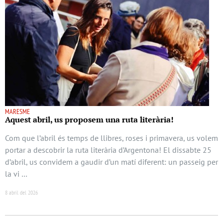
MARESME
Aquest abril, us proposem una ruta literària!
Com que l’abril és temps de llibres, roses i primavera, us volem
portar a descobrir la ruta literària d’Argentona! El dissabte 25
d’abril, us convidem a gaudir d’un matí diferent: un passeig per
la vi …
8 abril del 2026