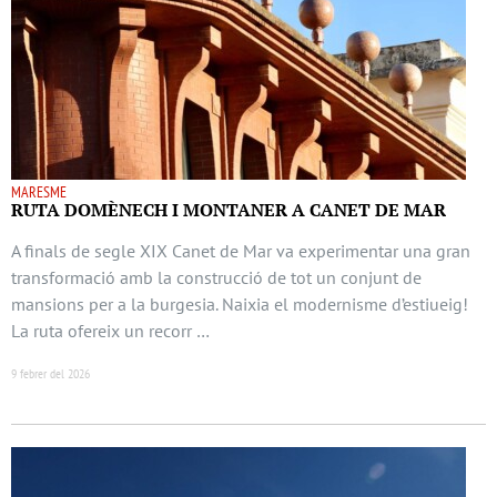
MARESME
RUTA DOMÈNECH I MONTANER A CANET DE MAR
A finals de segle XIX Canet de Mar va experimentar una gran
transformació amb la construcció de tot un conjunt de
mansions per a la burgesia. Naixia el modernisme d’estiueig!
La ruta ofereix un recorr …
9 febrer del 2026