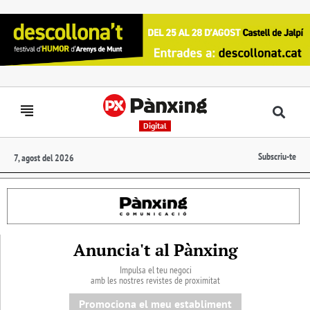
Digital
Subscriu-te
7, agost del 2026
Anuncia't al Pànxing
Impulsa el teu negoci
amb les nostres revistes de proximitat
Promociona el meu establiment