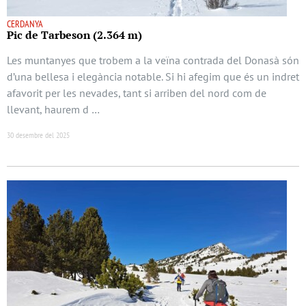
CERDANYA
Pic de Tarbeson (2.364 m)
Les muntanyes que trobem a la veïna contrada del Donasà són
d’una bellesa i elegància notable. Si hi afegim que és un indret
afavorit per les nevades, tant si arriben del nord com de
llevant, haurem d …
30 desembre del 2025