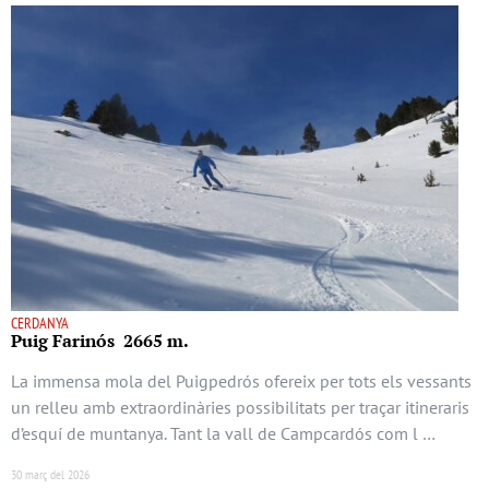
CERDANYA
Puig Farinós 2665 m.
La immensa mola del Puigpedrós ofereix per tots els vessants
un relleu amb extraordinàries possibilitats per traçar itineraris
d’esquí de muntanya. Tant la vall de Campcardós com l …
30 març del 2026