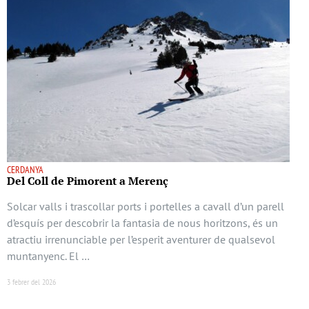
CERDANYA
Del Coll de Pimorent a Merenç
Solcar valls i trascollar ports i portelles a cavall d’un parell
d’esquís per descobrir la fantasia de nous horitzons, és un
atractiu irrenunciable per l’esperit aventurer de qualsevol
muntanyenc. El …
3 febrer del 2026