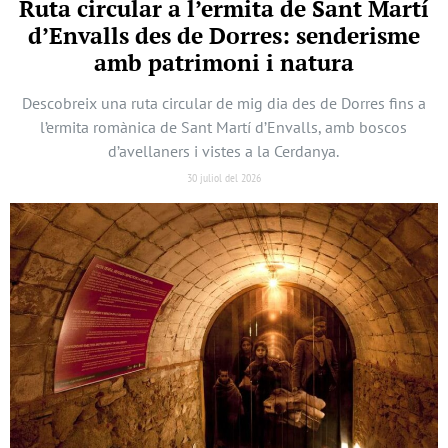
Ruta circular a l’ermita de Sant Martí
d’Envalls des de Dorres: senderisme
amb patrimoni i natura
Descobreix una ruta circular de mig dia des de Dorres fins a
l’ermita romànica de Sant Martí d’Envalls, amb boscos
d’avellaners i vistes a la Cerdanya.
30 juliol del 2026