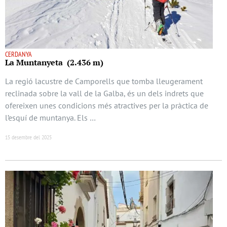
CERDANYA
La Muntanyeta (2.436 m)
La regió lacustre de Camporells que tomba lleugerament
reclinada sobre la vall de la Galba, és un dels indrets que
ofereixen unes condicions més atractives per la pràctica de
l’esquí de muntanya. Els …
15 desembre del 2025