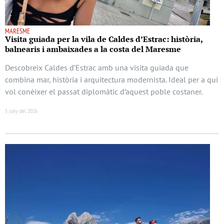
MARESME
Visita guiada per la vila de Caldes d’Estrac: història,
balnearis i ambaixades a la costa del Maresme
Descobreix Caldes d’Estrac amb una visita guiada que
combina mar, història i arquitectura modernista. Ideal per a qui
vol conèixer el passat diplomàtic d’aquest poble costaner.
5 juny del 2026