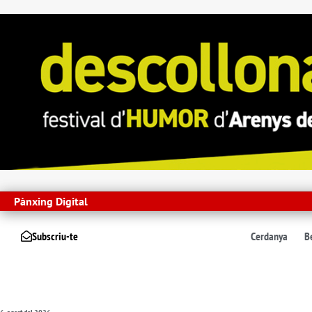
Pànxing Digital
Subscriu-te
Cerdanya
B