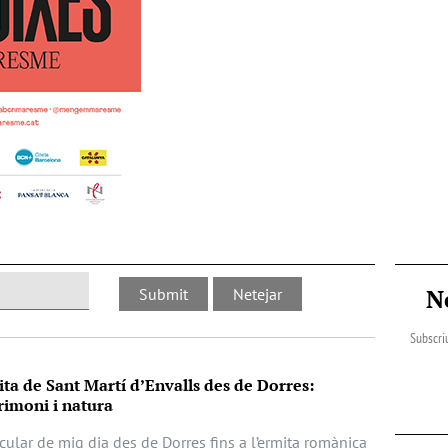
N
Subscriu
ita de Sant Martí d’Envalls des de Dorres:
imoni i natura
cular de mig dia des de Dorres fins a l’ermita romànica