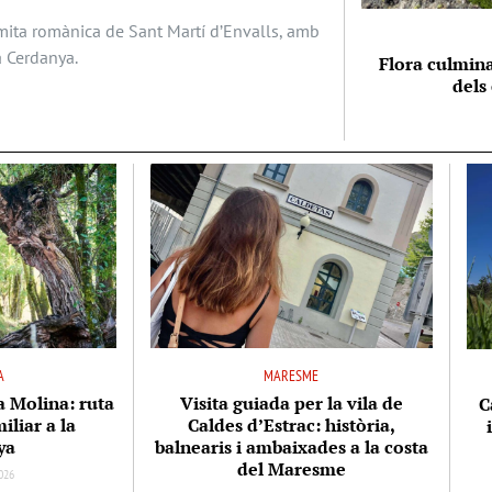
ermita romànica de Sant Martí d’Envalls, amb
a Cerdanya.
Flora culmina
dels
A
MARESME
la Molina: ruta
Visita guiada per la vila de
C
iliar a la
Caldes d’Estrac: història,
ya
balnearis i ambaixades a la costa
del Maresme
026