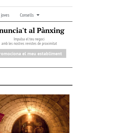
 joves
Consells
nuncia't al Pànxing
Impulsa el teu negoci
amb les nostres revistes de proximitat
romociona el meu establiment