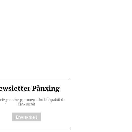
ewsletter Pànxing
-te per rebre per correu el butlletí gratuït de
Pànxing.net​
Envia-me'l