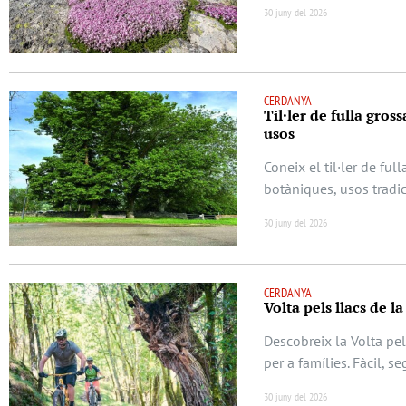
30 juny del 2026
CERDANYA
Til·ler de fulla gros
usos
Coneix el til·ler de ful
botàniques, usos tradic
30 juny del 2026
CERDANYA
Volta pels llacs de l
Descobreix la Volta pel
per a famílies. Fàcil, s
30 juny del 2026