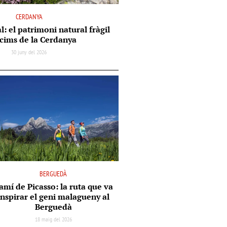
CERDANYA
l: el patrimoni natural fràgil
 cims de la Cerdanya
30 juny del 2026
BERGUEDÀ
amí de Picasso: la ruta que va
inspirar el geni malagueny al
Berguedà
18 maig del 2026