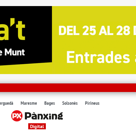
erguedà
Maresme
Bages
Solsonès
Pirineus
Digital