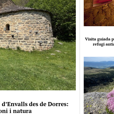
Visita guiada p
refugi anti
 d’Envalls des de Dorres:
ni i natura