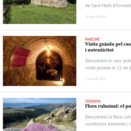
de Sant Martí d’Envalls
30 juliol del 2026
MARESME
Visita guiada pel casc
i autenticitat
Descobreix el casc anti
visita guiada el 25 de 
3 juliol del 2026
CERDANYA
Flora culminal: el p
Descobreix la flora cu
condicions extremes i 