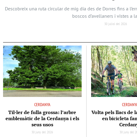
Descobreix una ruta circular de mig dia des de Dorres fins a l’
boscos d’avellaners i vistes a l
30 juliol del 2026
CERDANYA
CERDANY
Til·ler de fulla grossa: l’arbre
Volta pels llacs de 
emblemàtic de la Cerdanya i els
en bicicleta fam
seus usos
Cerdan
30 juny del 2026
30 juny del 2