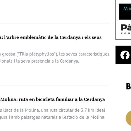
sa: l’arbre emblemàtic de la Cerdanya i els seus
la grossa (*Tilia platyphyllos*), les seves característiques
ionals i la seva presència a la Cerdanya.
a Molina: ruta en bicicleta familiar a la Cerdanya
s llacs de la Molina, una ruta circular de 3,7 km ideal
egura i amb paisatges naturals a l’estació de la Molina.