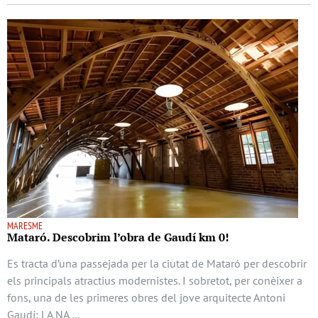
MARESME
Mataró. Descobrim l’obra de Gaudí km 0!
Es tracta d’una passejada per la ciutat de Mataró per descobrir
els principals atractius modernistes. I sobretot, per conèixer a
fons, una de les primeres obres del jove arquitecte Antoni
Gaudí: LA NA …