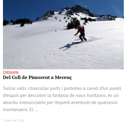
CERDANYA
Del Coll de Pimorent a Merenç
Solcar valls i trascollar ports i portelles a cavall d’un parell
d’esquís per descobrir la fantasia de nous horitzons, és un
atractiu irrenunciable per l’esperit aventurer de qualsevol
muntanyenc. El …
3 febrer del 2026