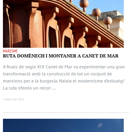
MARESME
RUTA DOMÈNECH I MONTANER A CANET DE MAR
A finals de segle XIX Canet de Mar va experimentar una gran
transformació amb la construcció de tot un conjunt de
mansions per a la burgesia. Naixia el modernisme d’estiueig!
La ruta ofereix un recorr …
9 febrer del 2026