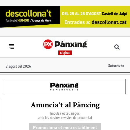
Digital
Subscriu-te
7, agost del 2026
Anuncia't al Pànxing
Impulsa el teu negoci
amb les nostres revistes de proximitat
Promociona el meu establiment