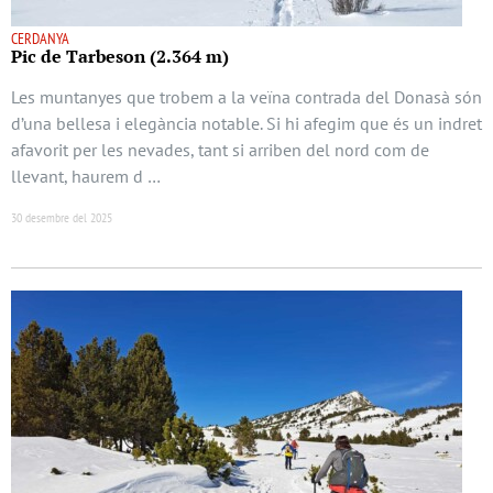
CERDANYA
Pic de Tarbeson (2.364 m)
Les muntanyes que trobem a la veïna contrada del Donasà són
d’una bellesa i elegància notable. Si hi afegim que és un indret
afavorit per les nevades, tant si arriben del nord com de
llevant, haurem d …
30 desembre del 2025