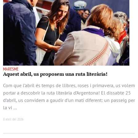
MARESME
Aquest abril, us proposem una ruta literària!
Com que l’abril és temps de llibres, roses i primavera, us volem
portar a descobrir la ruta literària d’Argentona! El dissabte 25
d’abril, us convidem a gaudir d’un matí diferent: un passeig per
la vi …
8 abril del 2026