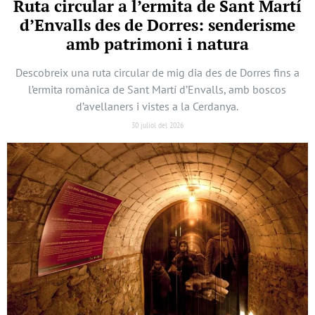
Ruta circular a l’ermita de Sant Martí
d’Envalls des de Dorres: senderisme
amb patrimoni i natura
Descobreix una ruta circular de mig dia des de Dorres fins a
l’ermita romànica de Sant Martí d’Envalls, amb boscos
d’avellaners i vistes a la Cerdanya.
30 juliol del 2026