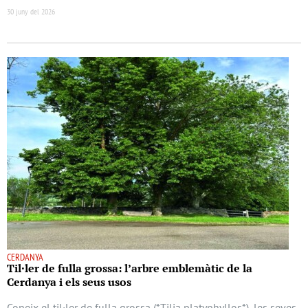
30 juny del 2026
CERDANYA
Til·ler de fulla grossa: l’arbre emblemàtic de la
Cerdanya i els seus usos
Coneix el til·ler de fulla grossa (*Tilia platyphyllos*), les seves