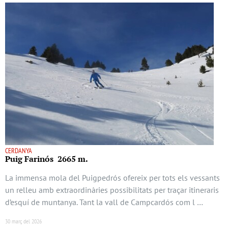
CERDANYA
Puig Farinós 2665 m.
La immensa mola del Puigpedrós ofereix per tots els vessants
un relleu amb extraordinàries possibilitats per traçar itineraris
d’esquí de muntanya. Tant la vall de Campcardós com l …
30 març del 2026