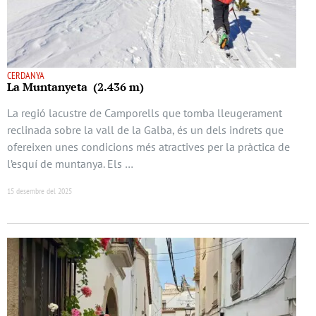
CERDANYA
La Muntanyeta (2.436 m)
La regió lacustre de Camporells que tomba lleugerament
reclinada sobre la vall de la Galba, és un dels indrets que
ofereixen unes condicions més atractives per la pràctica de
l’esquí de muntanya. Els …
15 desembre del 2025