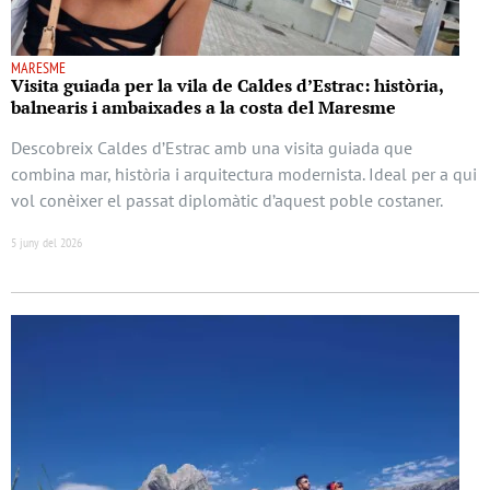
MARESME
Visita guiada per la vila de Caldes d’Estrac: història,
balnearis i ambaixades a la costa del Maresme
Descobreix Caldes d’Estrac amb una visita guiada que
combina mar, història i arquitectura modernista. Ideal per a qui
vol conèixer el passat diplomàtic d’aquest poble costaner.
5 juny del 2026