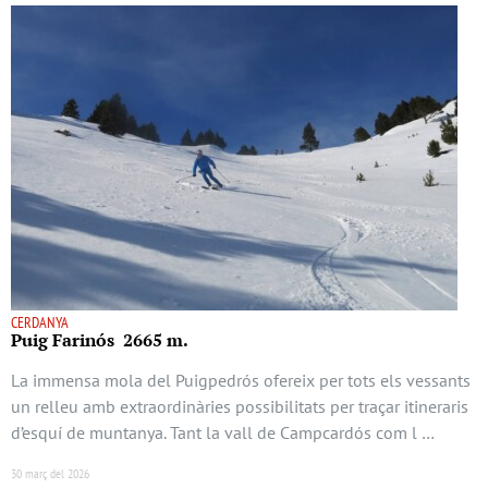
CERDANYA
Puig Farinós 2665 m.
La immensa mola del Puigpedrós ofereix per tots els vessants
un relleu amb extraordinàries possibilitats per traçar itineraris
d’esquí de muntanya. Tant la vall de Campcardós com l …
30 març del 2026