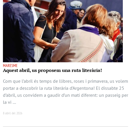
MARESME
Aquest abril, us proposem una ruta literària!
Com que l’abril és temps de llibres, roses i primavera, us volem
portar a descobrir la ruta literària d’Argentona! El dissabte 25
d’abril, us convidem a gaudir d’un matí diferent: un passeig per
la vi …
8 abril del 2026