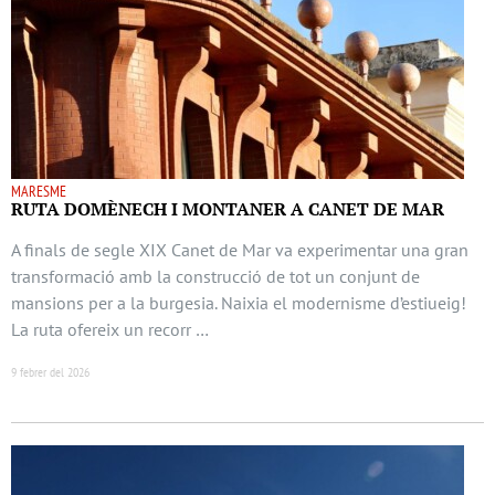
MARESME
RUTA DOMÈNECH I MONTANER A CANET DE MAR
A finals de segle XIX Canet de Mar va experimentar una gran
transformació amb la construcció de tot un conjunt de
mansions per a la burgesia. Naixia el modernisme d’estiueig!
La ruta ofereix un recorr …
9 febrer del 2026