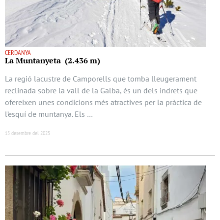
CERDANYA
La Muntanyeta (2.436 m)
La regió lacustre de Camporells que tomba lleugerament
reclinada sobre la vall de la Galba, és un dels indrets que
ofereixen unes condicions més atractives per la pràctica de
l’esquí de muntanya. Els …
15 desembre del 2025