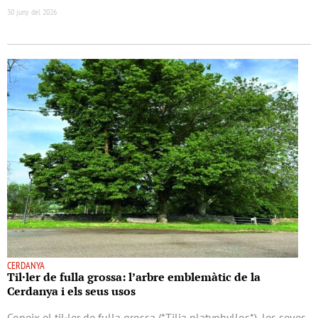
30 juny del 2026
CERDANYA
Til·ler de fulla grossa: l’arbre emblemàtic de la
Cerdanya i els seus usos
Coneix el til·ler de fulla grossa (*Tilia platyphyllos*), les seves