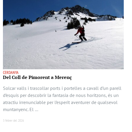
CERDANYA
Del Coll de Pimorent a Merenç
Solcar valls i trascollar ports i portelles a cavall d’un parell
d’esquís per descobrir la fantasia de nous horitzons, és un
atractiu irrenunciable per l’esperit aventurer de qualsevol
muntanyenc. El …
3 febrer del 2026