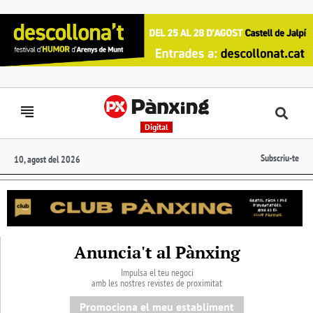
Digital
Subscriu-te
10, agost del 2026
Anuncia't al Pànxing
Impulsa el teu negoci
amb les nostres revistes de proximitat
Promociona el meu establiment