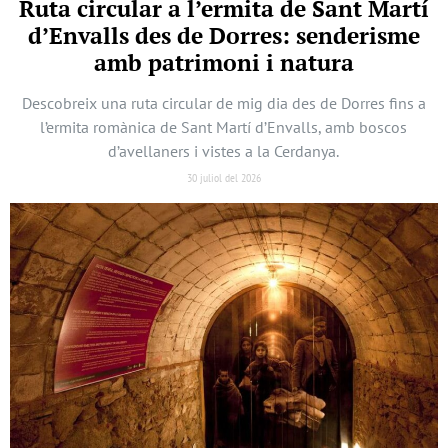
Ruta circular a l’ermita de Sant Martí
d’Envalls des de Dorres: senderisme
amb patrimoni i natura
Descobreix una ruta circular de mig dia des de Dorres fins a
l’ermita romànica de Sant Martí d’Envalls, amb boscos
d’avellaners i vistes a la Cerdanya.
30 juliol del 2026