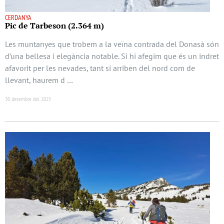
CERDANYA
Pic de Tarbeson (2.364 m)
Les muntanyes que trobem a la veïna contrada del Donasà són
d’una bellesa i elegància notable. Si hi afegim que és un indret
afavorit per les nevades, tant si arriben del nord com de
llevant, haurem d …
30 desembre del 2025