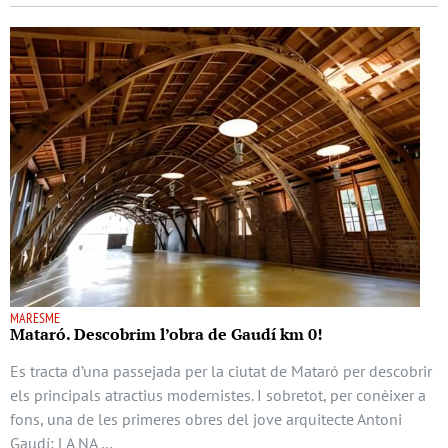
MARESME
Mataró. Descobrim l’obra de Gaudí km 0!
Es tracta d’una passejada per la ciutat de Mataró per descobrir
els principals atractius modernistes. I sobretot, per conèixer a
fons, una de les primeres obres del jove arquitecte Antoni
Gaudí: LA NA …