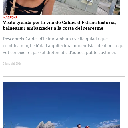
MARESME
Visita guiada per la vila de Caldes d’Estrac: història,
balnearis i ambaixades a la costa del Maresme
Descobreix Caldes d’Estrac amb una visita guiada que
combina mar, història i arquitectura modernista. Ideal per a qui
vol conèixer el passat diplomàtic d’aquest poble costaner.
5 juny del 2026