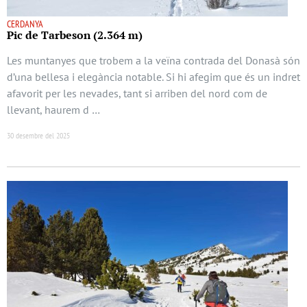
CERDANYA
Pic de Tarbeson (2.364 m)
Les muntanyes que trobem a la veïna contrada del Donasà són
d’una bellesa i elegància notable. Si hi afegim que és un indret
afavorit per les nevades, tant si arriben del nord com de
llevant, haurem d …
30 desembre del 2025