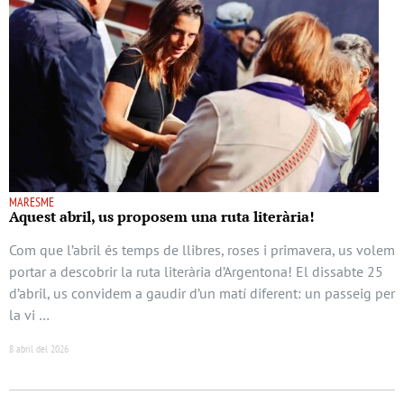
MARESME
Aquest abril, us proposem una ruta literària!
Com que l’abril és temps de llibres, roses i primavera, us volem
portar a descobrir la ruta literària d’Argentona! El dissabte 25
d’abril, us convidem a gaudir d’un matí diferent: un passeig per
la vi …
8 abril del 2026