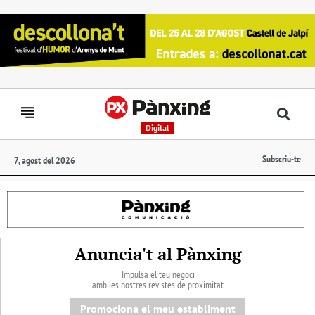
Digital
Subscriu-te
7, agost del 2026
Anuncia't al Pànxing
Impulsa el teu negoci
amb les nostres revistes de proximitat
Promociona el meu establiment