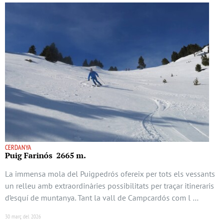
CERDANYA
Puig Farinós 2665 m.
La immensa mola del Puigpedrós ofereix per tots els vessants
un relleu amb extraordinàries possibilitats per traçar itineraris
d’esquí de muntanya. Tant la vall de Campcardós com l …
30 març del 2026