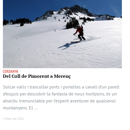
CERDANYA
Del Coll de Pimorent a Merenç
Solcar valls i trascollar ports i portelles a cavall d’un parell
d’esquís per descobrir la fantasia de nous horitzons, és un
atractiu irrenunciable per l’esperit aventurer de qualsevol
muntanyenc. El …
3 febrer del 2026