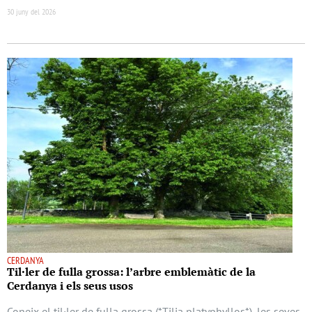
30 juny del 2026
CERDANYA
Til·ler de fulla grossa: l’arbre emblemàtic de la
Cerdanya i els seus usos
Coneix el til·ler de fulla grossa (*Tilia platyphyllos*), les seves