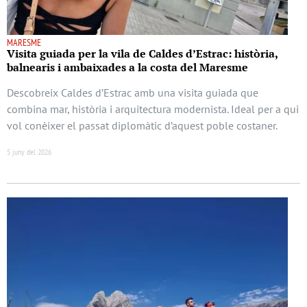
MARESME
Visita guiada per la vila de Caldes d’Estrac: història,
balnearis i ambaixades a la costa del Maresme
Descobreix Caldes d’Estrac amb una visita guiada que
combina mar, història i arquitectura modernista. Ideal per a qui
vol conèixer el passat diplomàtic d’aquest poble costaner.
5 juny del 2026