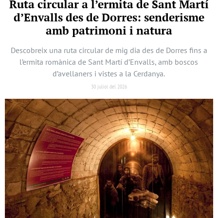
Ruta circular a l’ermita de Sant Martí
d’Envalls des de Dorres: senderisme
amb patrimoni i natura
Descobreix una ruta circular de mig dia des de Dorres fins a
l’ermita romànica de Sant Martí d’Envalls, amb boscos
d’avellaners i vistes a la Cerdanya.
30 juliol del 2026