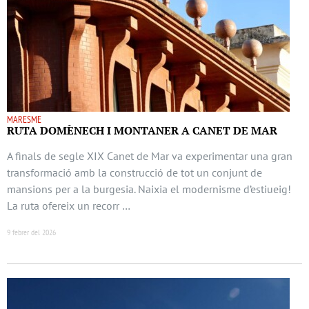
MARESME
RUTA DOMÈNECH I MONTANER A CANET DE MAR
A finals de segle XIX Canet de Mar va experimentar una gran
transformació amb la construcció de tot un conjunt de
mansions per a la burgesia. Naixia el modernisme d’estiueig!
La ruta ofereix un recorr …
9 febrer del 2026