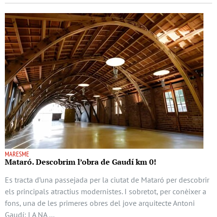
MARESME
Mataró. Descobrim l’obra de Gaudí km 0!
Es tracta d’una passejada per la ciutat de Mataró per descobrir
els principals atractius modernistes. I sobretot, per conèixer a
fons, una de les primeres obres del jove arquitecte Antoni
Gaudí: LA NA …