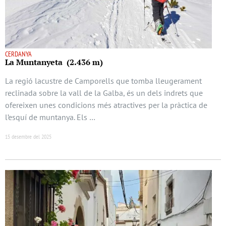
CERDANYA
La Muntanyeta (2.436 m)
La regió lacustre de Camporells que tomba lleugerament
reclinada sobre la vall de la Galba, és un dels indrets que
ofereixen unes condicions més atractives per la pràctica de
l’esquí de muntanya. Els …
15 desembre del 2025