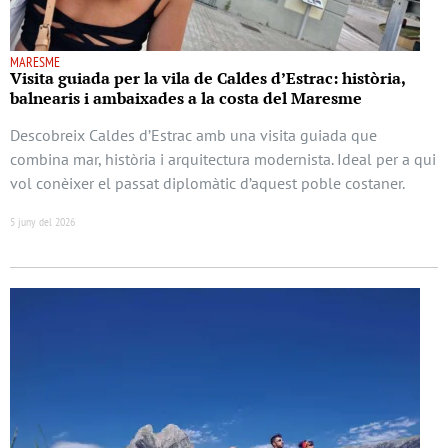
MARESME
Visita guiada per la vila de Caldes d’Estrac: història,
balnearis i ambaixades a la costa del Maresme
Descobreix Caldes d’Estrac amb una visita guiada que
combina mar, història i arquitectura modernista. Ideal per a qui
vol conèixer el passat diplomàtic d’aquest poble costaner.
5 juny del 2026