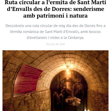
Ruta circular a l’ermita de Sant Martí
d’Envalls des de Dorres: senderisme
amb patrimoni i natura
Descobreix una ruta circular de mig dia des de Dorres fins a
l’ermita romànica de Sant Martí d’Envalls, amb boscos
d’avellaners i vistes a la Cerdanya.
30 juliol del 2026