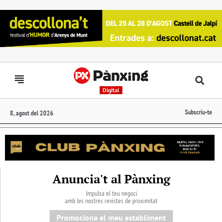
Digital
Subscriu-te
8, agost del 2026
Anuncia't al Pànxing
Impulsa el teu negoci
amb les nostres revistes de proximitat
Promociona el meu establiment