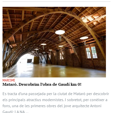
MARESME
Mataró. Descobrim l’obra de Gaudí km 0!
Es tracta d’una passejada per la ciutat de Mataró per descobrir
els principals atractius modernistes. I sobretot, per conèixer a
fons, una de les primeres obres del jove arquitecte Antoni
Gaudí: LA NA …