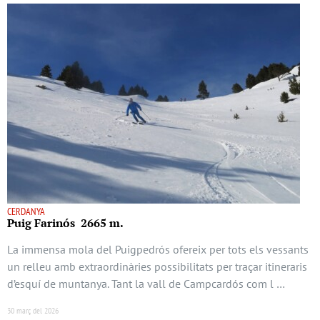
CERDANYA
Puig Farinós 2665 m.
La immensa mola del Puigpedrós ofereix per tots els vessants
un relleu amb extraordinàries possibilitats per traçar itineraris
d’esquí de muntanya. Tant la vall de Campcardós com l …
30 març del 2026