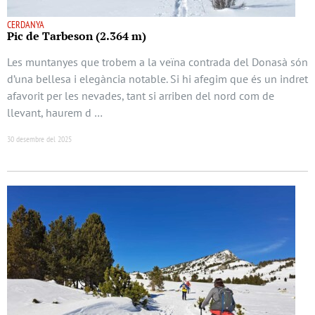
CERDANYA
Pic de Tarbeson (2.364 m)
Les muntanyes que trobem a la veïna contrada del Donasà són
d’una bellesa i elegància notable. Si hi afegim que és un indret
afavorit per les nevades, tant si arriben del nord com de
llevant, haurem d …
30 desembre del 2025