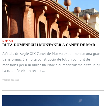
MARESME
RUTA DOMÈNECH I MONTANER A CANET DE MAR
A finals de segle XIX Canet de Mar va experimentar una gran
transformació amb la construcció de tot un conjunt de
mansions per a la burgesia. Naixia el modernisme d’estiueig!
La ruta ofereix un recorr …
9 febrer del 2026