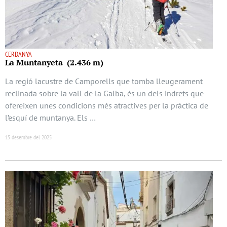
CERDANYA
La Muntanyeta (2.436 m)
La regió lacustre de Camporells que tomba lleugerament
reclinada sobre la vall de la Galba, és un dels indrets que
ofereixen unes condicions més atractives per la pràctica de
l’esquí de muntanya. Els …
15 desembre del 2025