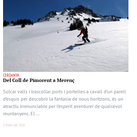
CERDANYA
Del Coll de Pimorent a Merenç
Solcar valls i trascollar ports i portelles a cavall d’un parell
d’esquís per descobrir la fantasia de nous horitzons, és un
atractiu irrenunciable per l’esperit aventurer de qualsevol
muntanyenc. El …
3 febrer del 2026