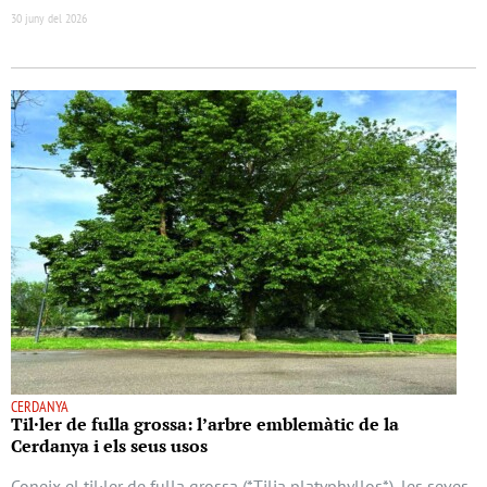
30 juny del 2026
CERDANYA
Til·ler de fulla grossa: l’arbre emblemàtic de la
Cerdanya i els seus usos
Coneix el til·ler de fulla grossa (*Tilia platyphyllos*), les seves