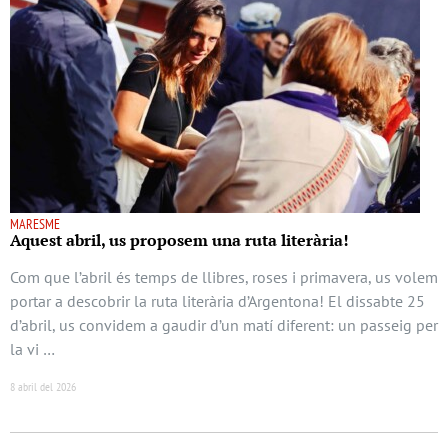
MARESME
Aquest abril, us proposem una ruta literària!
Com que l’abril és temps de llibres, roses i primavera, us volem
portar a descobrir la ruta literària d’Argentona! El dissabte 25
d’abril, us convidem a gaudir d’un matí diferent: un passeig per
la vi …
8 abril del 2026