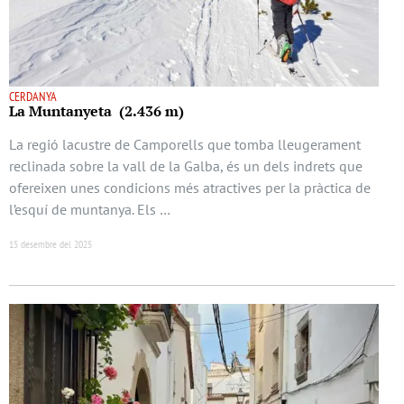
CERDANYA
La Muntanyeta (2.436 m)
La regió lacustre de Camporells que tomba lleugerament
reclinada sobre la vall de la Galba, és un dels indrets que
ofereixen unes condicions més atractives per la pràctica de
l’esquí de muntanya. Els …
15 desembre del 2025