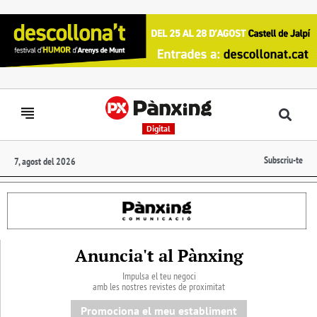
Digital
Subscriu-te
7, agost del 2026
Anuncia't al Pànxing
Impulsa el teu negoci
amb les nostres revistes de proximitat
Promociona el meu establiment