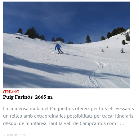
CERDANYA
Puig Farinós 2665 m.
La immensa mola del Puigpedrós ofereix per tots els vessants
un relleu amb extraordinàries possibilitats per traçar itineraris
d’esquí de muntanya. Tant la vall de Campcardós com l …
30 març del 2026