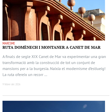
MARESME
RUTA DOMÈNECH I MONTANER A CANET DE MAR
A finals de segle XIX Canet de Mar va experimentar una gran
transformació amb la construcció de tot un conjunt de
mansions per a la burgesia. Naixia el modernisme d’estiueig!
La ruta ofereix un recorr …
9 febrer del 2026