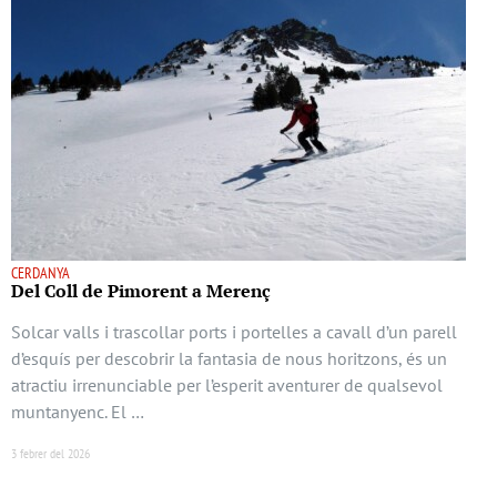
CERDANYA
Del Coll de Pimorent a Merenç
Solcar valls i trascollar ports i portelles a cavall d’un parell
d’esquís per descobrir la fantasia de nous horitzons, és un
atractiu irrenunciable per l’esperit aventurer de qualsevol
muntanyenc. El …
3 febrer del 2026