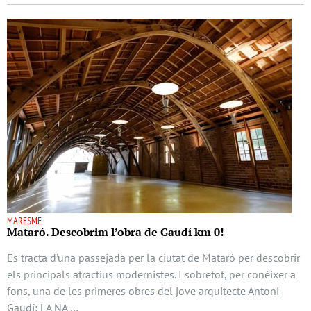
MARESME
Mataró. Descobrim l’obra de Gaudí km 0!
Es tracta d’una passejada per la ciutat de Mataró per descobrir
els principals atractius modernistes. I sobretot, per conèixer a
fons, una de les primeres obres del jove arquitecte Antoni
Gaudí: LA NA …