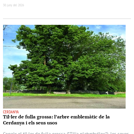
30 juny del 2026
CERDANYA
Til·ler de fulla grossa: l’arbre emblemàtic de la
Cerdanya i els seus usos
Coneix el til·ler de fulla grossa (*Tilia platyphyllos*), les seves