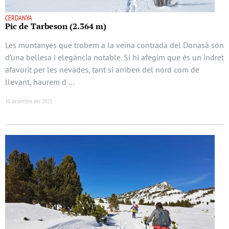
CERDANYA
Pic de Tarbeson (2.364 m)
Les muntanyes que trobem a la veïna contrada del Donasà són
d’una bellesa i elegància notable. Si hi afegim que és un indret
afavorit per les nevades, tant si arriben del nord com de
llevant, haurem d …
30 desembre del 2025