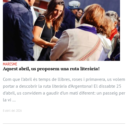
MARESME
Aquest abril, us proposem una ruta literària!
Com que l’abril és temps de llibres, roses i primavera, us volem
portar a descobrir la ruta literària d’Argentona! El dissabte 25
d’abril, us convidem a gaudir d’un matí diferent: un passeig per
la vi …
8 abril del 2026