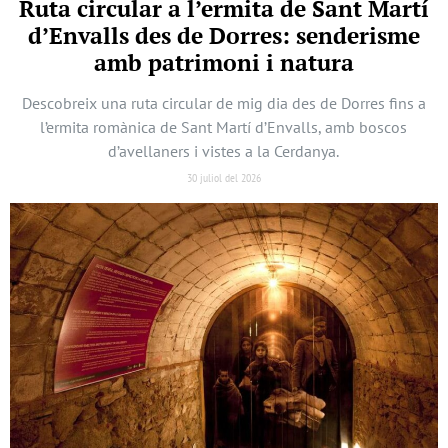
Ruta circular a l’ermita de Sant Martí
d’Envalls des de Dorres: senderisme
amb patrimoni i natura
Descobreix una ruta circular de mig dia des de Dorres fins a
l’ermita romànica de Sant Martí d’Envalls, amb boscos
d’avellaners i vistes a la Cerdanya.
30 juliol del 2026