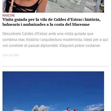
MARESME
Visita guiada per la vila de Caldes d’Estrac: història,
balnearis i ambaixades a la costa del Maresme
Descobreix Caldes d’Estrac amb una visita guiada que
combina mar, història i arquitectura modernista. Ideal per a qui
vol conèixer el passat diplomàtic d’aquest poble costaner.
5 juny del 2026