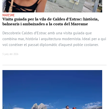
MARESME
Visita guiada per la vila de Caldes d’Estrac: història,
balnearis i ambaixades a la costa del Maresme
Descobreix Caldes d’Estrac amb una visita guiada que
combina mar, història i arquitectura modernista. Ideal per a qui
vol conèixer el passat diplomàtic d’aquest poble costaner.
5 juny del 2026