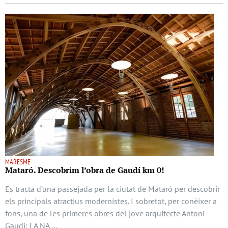
MARESME
Mataró. Descobrim l’obra de Gaudí km 0!
Es tracta d’una passejada per la ciutat de Mataró per descobrir
els principals atractius modernistes. I sobretot, per conèixer a
fons, una de les primeres obres del jove arquitecte Antoni
Gaudí: LA NA …