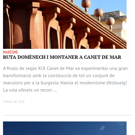
MARESME
RUTA DOMÈNECH I MONTANER A CANET DE MAR
A finals de segle XIX Canet de Mar va experimentar una gran
transformació amb la construcció de tot un conjunt de
mansions per a la burgesia. Naixia el modernisme d’estiueig!
La ruta ofereix un recorr …
9 febrer del 2026