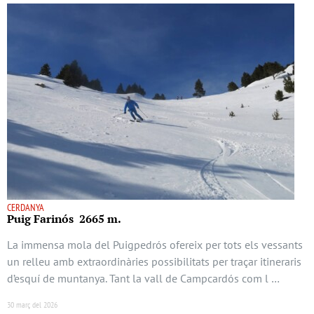
CERDANYA
Puig Farinós 2665 m.
La immensa mola del Puigpedrós ofereix per tots els vessants
un relleu amb extraordinàries possibilitats per traçar itineraris
d’esquí de muntanya. Tant la vall de Campcardós com l …
30 març del 2026