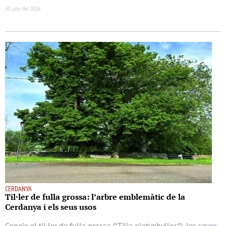
30 juny del 2026
CERDANYA
Til·ler de fulla grossa: l’arbre emblemàtic de la
Cerdanya i els seus usos
Coneix el til·ler de fulla grossa (*Tilia platyphyllos*), les seves