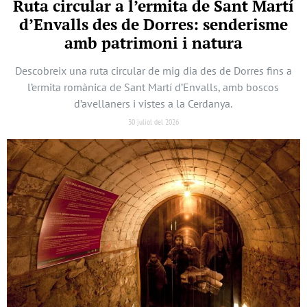
Ruta circular a l’ermita de Sant Martí
d’Envalls des de Dorres: senderisme
amb patrimoni i natura
Descobreix una ruta circular de mig dia des de Dorres fins a
l’ermita romànica de Sant Martí d’Envalls, amb boscos
d’avellaners i vistes a la Cerdanya.
30 juliol del 2026