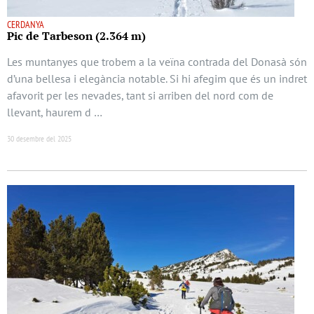
CERDANYA
Pic de Tarbeson (2.364 m)
Les muntanyes que trobem a la veïna contrada del Donasà són
d’una bellesa i elegància notable. Si hi afegim que és un indret
afavorit per les nevades, tant si arriben del nord com de
llevant, haurem d …
30 desembre del 2025