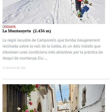
CERDANYA
La Muntanyeta (2.436 m)
La regió lacustre de Camporells que tomba lleugerament
reclinada sobre la vall de la Galba, és un dels indrets que
ofereixen unes condicions més atractives per la pràctica de
l’esquí de muntanya. Els …
15 desembre del 2025