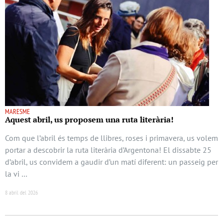
MARESME
Aquest abril, us proposem una ruta literària!
Com que l’abril és temps de llibres, roses i primavera, us volem
portar a descobrir la ruta literària d’Argentona! El dissabte 25
d’abril, us convidem a gaudir d’un matí diferent: un passeig per
la vi …
8 abril del 2026