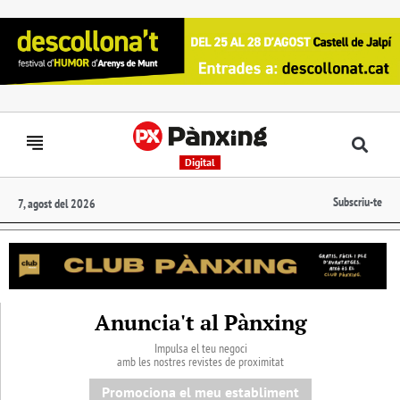
Digital
Subscriu-te
7, agost del 2026
Anuncia't al Pànxing
Impulsa el teu negoci
amb les nostres revistes de proximitat
Promociona el meu establiment