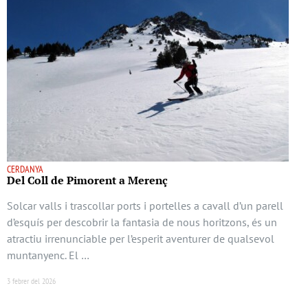
CERDANYA
Del Coll de Pimorent a Merenç
Solcar valls i trascollar ports i portelles a cavall d’un parell
d’esquís per descobrir la fantasia de nous horitzons, és un
atractiu irrenunciable per l’esperit aventurer de qualsevol
muntanyenc. El …
3 febrer del 2026