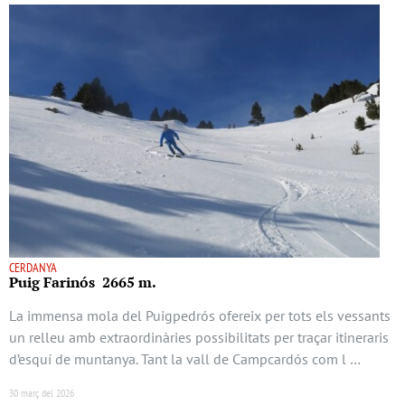
CERDANYA
Puig Farinós 2665 m.
La immensa mola del Puigpedrós ofereix per tots els vessants
un relleu amb extraordinàries possibilitats per traçar itineraris
d’esquí de muntanya. Tant la vall de Campcardós com l …
30 març del 2026