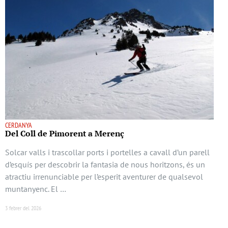
CERDANYA
Del Coll de Pimorent a Merenç
Solcar valls i trascollar ports i portelles a cavall d’un parell
d’esquís per descobrir la fantasia de nous horitzons, és un
atractiu irrenunciable per l’esperit aventurer de qualsevol
muntanyenc. El …
3 febrer del 2026