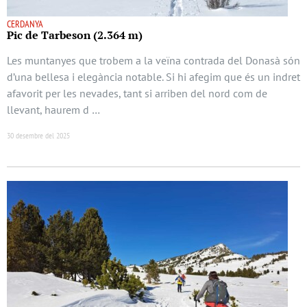
CERDANYA
Pic de Tarbeson (2.364 m)
Les muntanyes que trobem a la veïna contrada del Donasà són
d’una bellesa i elegància notable. Si hi afegim que és un indret
afavorit per les nevades, tant si arriben del nord com de
llevant, haurem d …
30 desembre del 2025