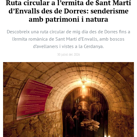
Ruta circular a l’ermita de Sant Martí
d’Envalls des de Dorres: senderisme
amb patrimoni i natura
Descobreix una ruta circular de mig dia des de Dorres fins a
l’ermita romànica de Sant Martí d’Envalls, amb boscos
d’avellaners i vistes a la Cerdanya.
30 juliol del 2026