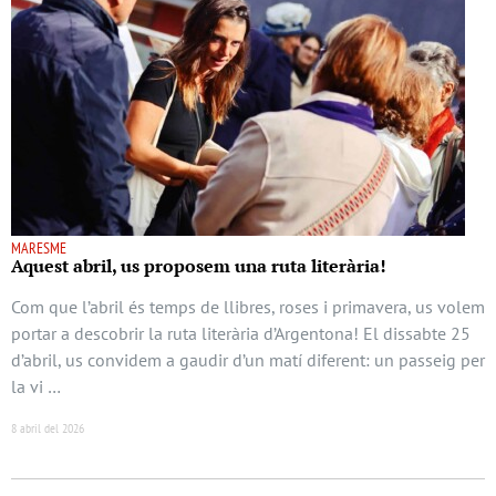
MARESME
Aquest abril, us proposem una ruta literària!
Com que l’abril és temps de llibres, roses i primavera, us volem
portar a descobrir la ruta literària d’Argentona! El dissabte 25
d’abril, us convidem a gaudir d’un matí diferent: un passeig per
la vi …
8 abril del 2026