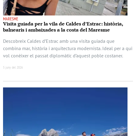
MARESME
Visita guiada per la vila de Caldes d’Estrac: història,
balnearis i ambaixades a la costa del Maresme
Descobreix Caldes d’Estrac amb una visita guiada que
combina mar, història i arquitectura modernista. Ideal per a qui
vol conèixer el passat diplomàtic d’aquest poble costaner.
5 juny del 2026