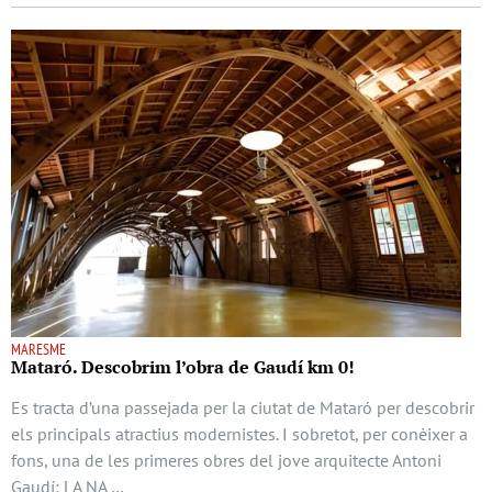
MARESME
Mataró. Descobrim l’obra de Gaudí km 0!
Es tracta d’una passejada per la ciutat de Mataró per descobrir
els principals atractius modernistes. I sobretot, per conèixer a
fons, una de les primeres obres del jove arquitecte Antoni
Gaudí: LA NA …