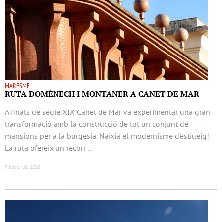
MARESME
RUTA DOMÈNECH I MONTANER A CANET DE MAR
A finals de segle XIX Canet de Mar va experimentar una gran
transformació amb la construcció de tot un conjunt de
mansions per a la burgesia. Naixia el modernisme d’estiueig!
La ruta ofereix un recorr …
9 febrer del 2026