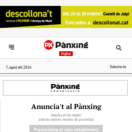
Digital
Subscriu-te
7, agost del 2026
Anuncia't al Pànxing
Impulsa el teu negoci
amb les nostres revistes de proximitat
Promociona el meu establiment