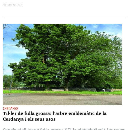
30 juny del 2026
CERDANYA
Til·ler de fulla grossa: l’arbre emblemàtic de la
Cerdanya i els seus usos
Coneix el til·ler de fulla grossa (*Tilia platyphyllos*), les seves