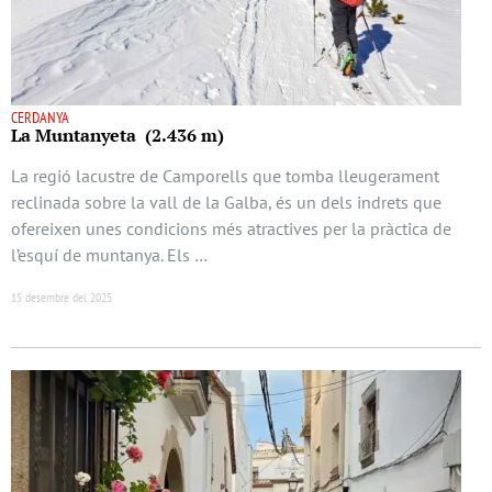
CERDANYA
La Muntanyeta (2.436 m)
La regió lacustre de Camporells que tomba lleugerament
reclinada sobre la vall de la Galba, és un dels indrets que
ofereixen unes condicions més atractives per la pràctica de
l’esquí de muntanya. Els …
15 desembre del 2025