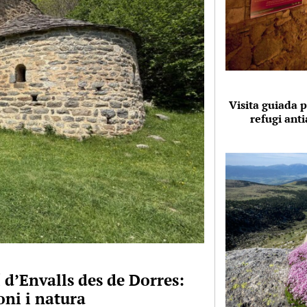
Visita guiada p
refugi anti
 d’Envalls des de Dorres:
ni i natura