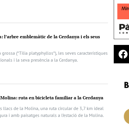
sa: l’arbre emblemàtic de la Cerdanya i els seus
la grossa (*Tilia platyphyllos*), les seves característiques
ionals i la seva presència a la Cerdanya.
a Molina: ruta en bicicleta familiar a la Cerdanya
s llacs de la Molina, una ruta circular de 3,7 km ideal
egura i amb paisatges naturals a l’estació de la Molina.