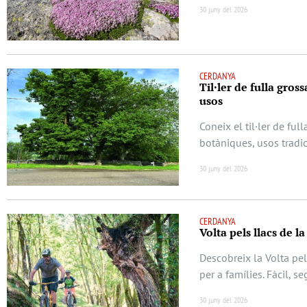
30 juny del 2026
CERDANYA
Til·ler de fulla gros
usos
Coneix el til·ler de ful
botàniques, usos tradic
30 juny del 2026
CERDANYA
Volta pels llacs de l
Descobreix la Volta pel
per a famílies. Fàcil, s
30 juny del 2026