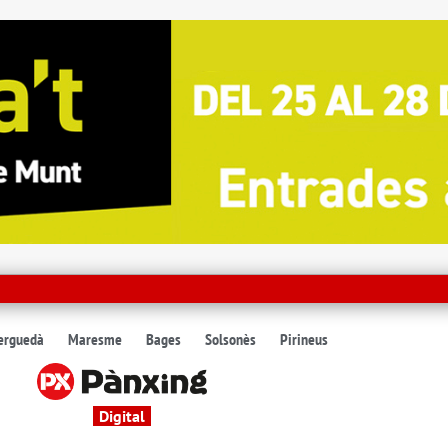
erguedà
Maresme
Bages
Solsonès
Pirineus
Digital