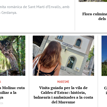
ermita romànica de Sant Martí d’Envalls, amb
a Cerdanya.
Flora culmina
dels
A
MARESME
la Molina: ruta
Visita guiada per la vila de
C
iliar a la
Caldes d’Estrac: història,
ya
balnearis i ambaixades a la costa
del Maresme
026