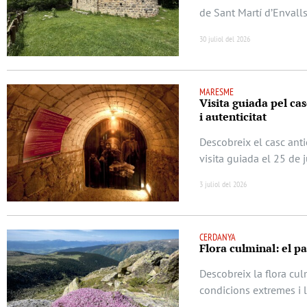
de Sant Martí d’Envalls
30 juliol del 2026
MARESME
Visita guiada pel casc
i autenticitat
Descobreix el casc anti
visita guiada el 25 de 
3 juliol del 2026
CERDANYA
Flora culminal: el p
Descobreix la flora cu
condicions extremes i 