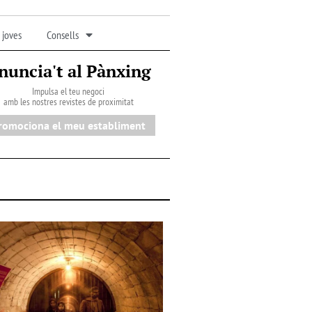
 joves
Consells
nuncia't al Pànxing
Impulsa el teu negoci
amb les nostres revistes de proximitat
romociona el meu establiment