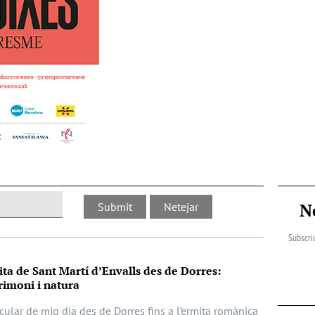
N
Subscriu
ita de Sant Martí d’Envalls des de Dorres:
imoni i natura
cular de mig dia des de Dorres fins a l’ermita romànica