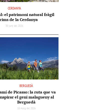
CERDANYA
l: el patrimoni natural fràgil
 cims de la Cerdanya
30 juny del 2026
BERGUEDÀ
amí de Picasso: la ruta que va
inspirar el geni malagueny al
Berguedà
18 maig del 2026