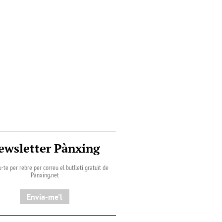
ewsletter Pànxing
-te per rebre per correu el butlletí gratuït de
Pànxing.net​
Envia-me'l