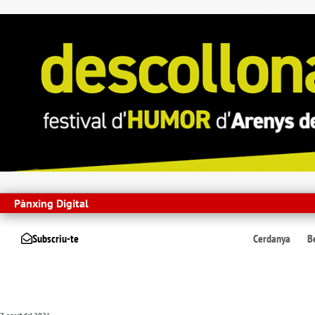
Pànxing Digital
Subscriu-te
Cerdanya
B