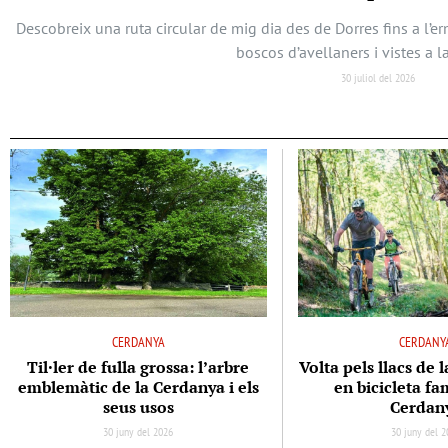
Descobreix una ruta circular de mig dia des de Dorres fins a l’
boscos d’avellaners i vistes a l
30 juliol del 2026
CERDANYA
CERDANY
Til·ler de fulla grossa: l’arbre
Volta pels llacs de 
emblemàtic de la Cerdanya i els
en bicicleta fam
seus usos
Cerdan
30 juny del 2026
30 juny del 2