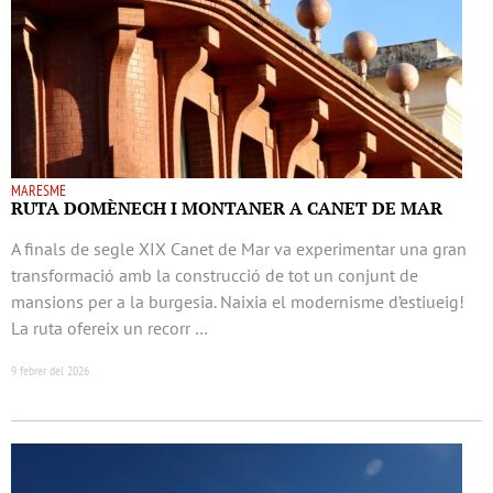
MARESME
RUTA DOMÈNECH I MONTANER A CANET DE MAR
A finals de segle XIX Canet de Mar va experimentar una gran
transformació amb la construcció de tot un conjunt de
mansions per a la burgesia. Naixia el modernisme d’estiueig!
La ruta ofereix un recorr …
9 febrer del 2026