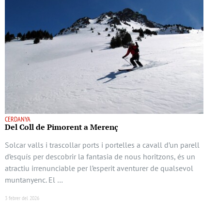
CERDANYA
Del Coll de Pimorent a Merenç
Solcar valls i trascollar ports i portelles a cavall d’un parell
d’esquís per descobrir la fantasia de nous horitzons, és un
atractiu irrenunciable per l’esperit aventurer de qualsevol
muntanyenc. El …
3 febrer del 2026