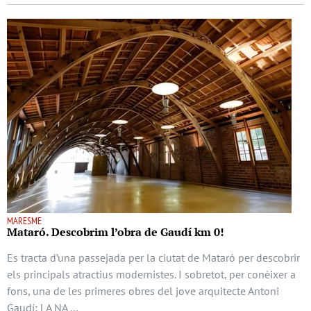
MARESME
Mataró. Descobrim l’obra de Gaudí km 0!
Es tracta d’una passejada per la ciutat de Mataró per descobrir
els principals atractius modernistes. I sobretot, per conèixer a
fons, una de les primeres obres del jove arquitecte Antoni
Gaudí: LA NA …