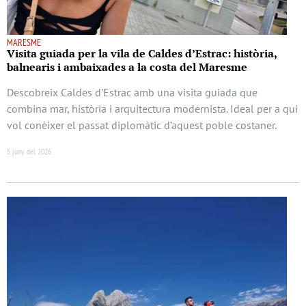
MARESME
Visita guiada per la vila de Caldes d’Estrac: història,
balnearis i ambaixades a la costa del Maresme
Descobreix Caldes d’Estrac amb una visita guiada que
combina mar, història i arquitectura modernista. Ideal per a qui
vol conèixer el passat diplomàtic d’aquest poble costaner.
5 juny del 2026