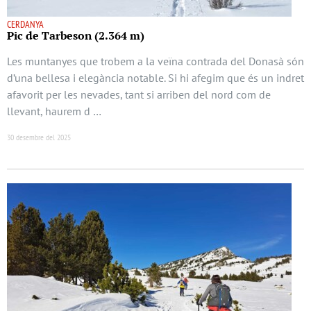
CERDANYA
Pic de Tarbeson (2.364 m)
Les muntanyes que trobem a la veïna contrada del Donasà són
d’una bellesa i elegància notable. Si hi afegim que és un indret
afavorit per les nevades, tant si arriben del nord com de
llevant, haurem d …
30 desembre del 2025