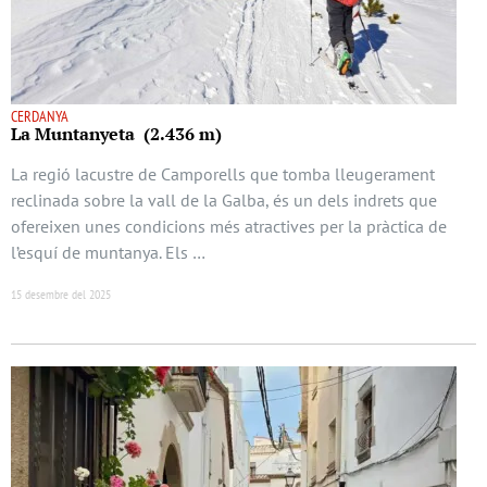
CERDANYA
La Muntanyeta (2.436 m)
La regió lacustre de Camporells que tomba lleugerament
reclinada sobre la vall de la Galba, és un dels indrets que
ofereixen unes condicions més atractives per la pràctica de
l’esquí de muntanya. Els …
15 desembre del 2025