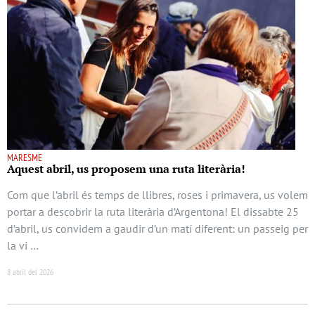
MARESME
Aquest abril, us proposem una ruta literària!
Com que l’abril és temps de llibres, roses i primavera, us volem
portar a descobrir la ruta literària d’Argentona! El dissabte 25
d’abril, us convidem a gaudir d’un matí diferent: un passeig per
la vi …
8 abril del 2026