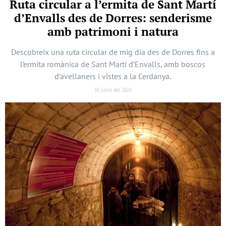
Ruta circular a l’ermita de Sant Martí
d’Envalls des de Dorres: senderisme
amb patrimoni i natura
Descobreix una ruta circular de mig dia des de Dorres fins a
l’ermita romànica de Sant Martí d’Envalls, amb boscos
d’avellaners i vistes a la Cerdanya.
30 juliol del 2026