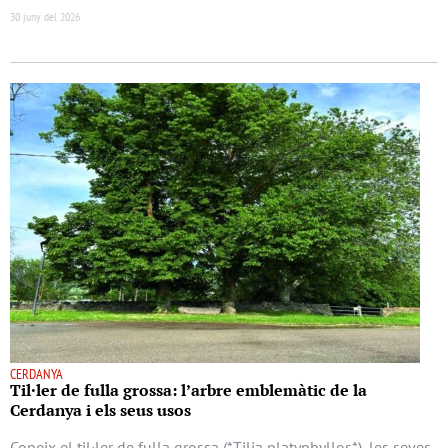
30 juny del 2026
CERDANYA
Til·ler de fulla grossa: l’arbre emblemàtic de la
Cerdanya i els seus usos
Coneix el til·ler de fulla grossa (*Tilia platyphyllos*), les seves