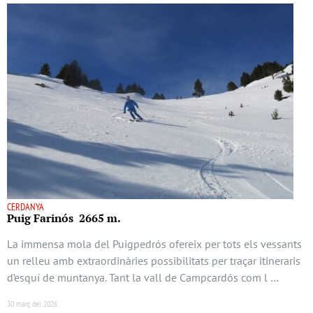
CERDANYA
Puig Farinós 2665 m.
La immensa mola del Puigpedrós ofereix per tots els vessants
un relleu amb extraordinàries possibilitats per traçar itineraris
d’esquí de muntanya. Tant la vall de Campcardós com l …
30 març del 2026