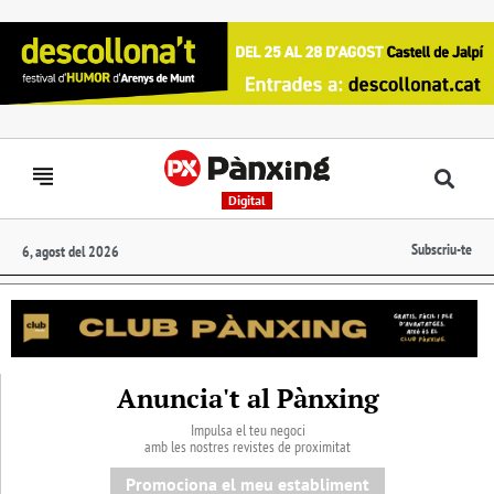
Digital
Subscriu-te
6, agost del 2026
Anuncia't al Pànxing
Impulsa el teu negoci
amb les nostres revistes de proximitat
Promociona el meu establiment