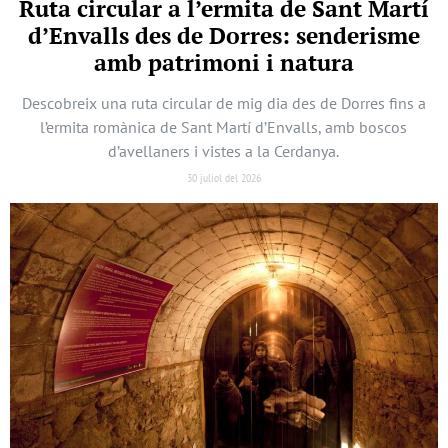
Ruta circular a l’ermita de Sant Martí
d’Envalls des de Dorres: senderisme
amb patrimoni i natura
Descobreix una ruta circular de mig dia des de Dorres fins a
l’ermita romànica de Sant Martí d’Envalls, amb boscos
d’avellaners i vistes a la Cerdanya.
30 juliol del 2026