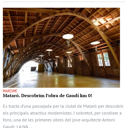
MARESME
Mataró. Descobrim l’obra de Gaudí km 0!
Es tracta d’una passejada per la ciutat de Mataró per descobrir
els principals atractius modernistes. I sobretot, per conèixer a
fons, una de les primeres obres del jove arquitecte Antoni
Gaudí: LA NA …