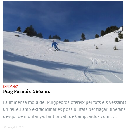
CERDANYA
Puig Farinós 2665 m.
La immensa mola del Puigpedrós ofereix per tots els vessants
un relleu amb extraordinàries possibilitats per traçar itineraris
d’esquí de muntanya. Tant la vall de Campcardós com l …
30 març del 2026