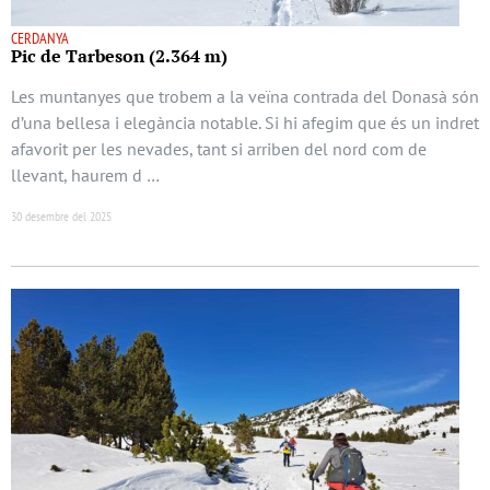
CERDANYA
Pic de Tarbeson (2.364 m)
Les muntanyes que trobem a la veïna contrada del Donasà són
d’una bellesa i elegància notable. Si hi afegim que és un indret
afavorit per les nevades, tant si arriben del nord com de
llevant, haurem d …
30 desembre del 2025