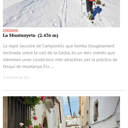
CERDANYA
La Muntanyeta (2.436 m)
La regió lacustre de Camporells que tomba lleugerament
reclinada sobre la vall de la Galba, és un dels indrets que
ofereixen unes condicions més atractives per la pràctica de
l’esquí de muntanya. Els …
15 desembre del 2025