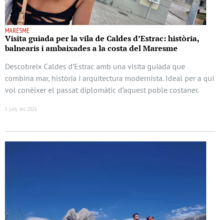
MARESME
Visita guiada per la vila de Caldes d’Estrac: història,
balnearis i ambaixades a la costa del Maresme
Descobreix Caldes d’Estrac amb una visita guiada que
combina mar, història i arquitectura modernista. Ideal per a qui
vol conèixer el passat diplomàtic d’aquest poble costaner.
5 juny del 2026