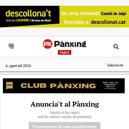
Digital
Subscriu-te
6, agost del 2026
Anuncia't al Pànxing
Impulsa el teu negoci
amb les nostres revistes de proximitat
Promociona el meu establiment