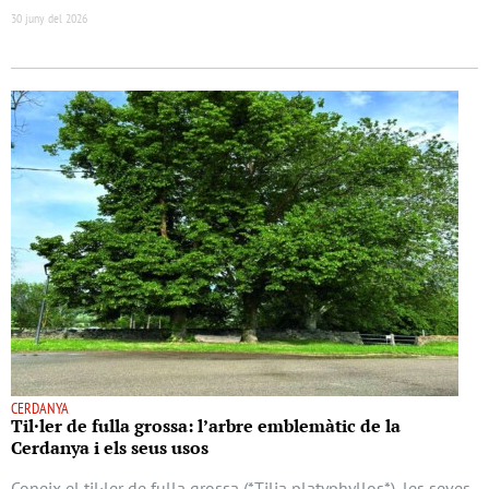
30 juny del 2026
CERDANYA
Til·ler de fulla grossa: l’arbre emblemàtic de la
Cerdanya i els seus usos
Coneix el til·ler de fulla grossa (*Tilia platyphyllos*), les seves