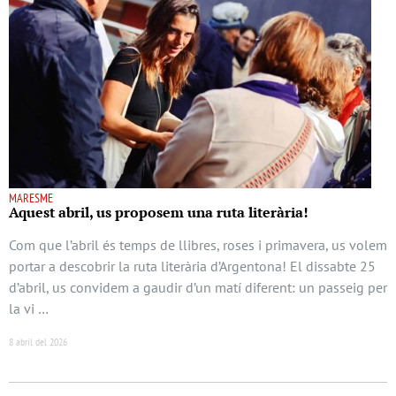
MARESME
Aquest abril, us proposem una ruta literària!
Com que l’abril és temps de llibres, roses i primavera, us volem
portar a descobrir la ruta literària d’Argentona! El dissabte 25
d’abril, us convidem a gaudir d’un matí diferent: un passeig per
la vi …
8 abril del 2026