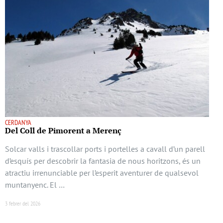
CERDANYA
Del Coll de Pimorent a Merenç
Solcar valls i trascollar ports i portelles a cavall d’un parell
d’esquís per descobrir la fantasia de nous horitzons, és un
atractiu irrenunciable per l’esperit aventurer de qualsevol
muntanyenc. El …
3 febrer del 2026