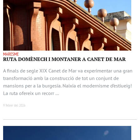
MARESME
RUTA DOMÈNECH I MONTANER A CANET DE MAR
A finals de segle XIX Canet de Mar va experimentar una gran
transformació amb la construcció de tot un conjunt de
mansions per a la burgesia. Naixia el modernisme d’estiueig!
La ruta ofereix un recorr …
9 febrer del 2026