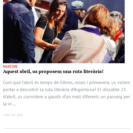
MARESME
Aquest abril, us proposem una ruta literària!
Com que l’abril és temps de llibres, roses i primavera, us volem
portar a descobrir la ruta literària d’Argentona! El dissabte 25
d’abril, us convidem a gaudir d’un matí diferent: un passeig per
la vi …
8 abril del 2026