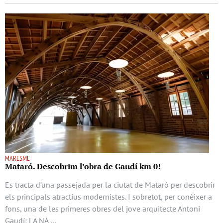
MARESME
Mataró. Descobrim l’obra de Gaudí km 0!
Es tracta d’una passejada per la ciutat de Mataró per descobrir
els principals atractius modernistes. I sobretot, per conèixer a
fons, una de les primeres obres del jove arquitecte Antoni
Gaudí: LA NA …