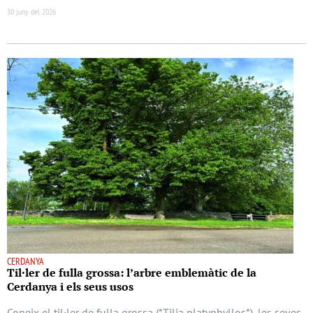
30 juny del 2026
CERDANYA
Til·ler de fulla grossa: l’arbre emblemàtic de la
Cerdanya i els seus usos
Coneix el til·ler de fulla grossa (*Tilia platyphyllos*), les seves