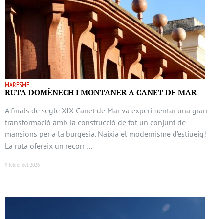
MARESME
RUTA DOMÈNECH I MONTANER A CANET DE MAR
A finals de segle XIX Canet de Mar va experimentar una gran
transformació amb la construcció de tot un conjunt de
mansions per a la burgesia. Naixia el modernisme d’estiueig!
La ruta ofereix un recorr …
9 febrer del 2026