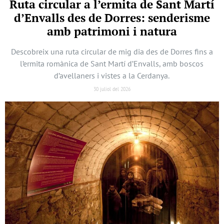
Ruta circular a l’ermita de Sant Martí
d’Envalls des de Dorres: senderisme
amb patrimoni i natura
Descobreix una ruta circular de mig dia des de Dorres fins a
l’ermita romànica de Sant Martí d’Envalls, amb boscos
d’avellaners i vistes a la Cerdanya.
30 juliol del 2026