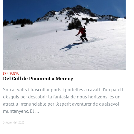
CERDANYA
Del Coll de Pimorent a Merenç
Solcar valls i trascollar ports i portelles a cavall d’un parell
d’esquís per descobrir la fantasia de nous horitzons, és un
atractiu irrenunciable per l’esperit aventurer de qualsevol
muntanyenc. El …
3 febrer del 2026