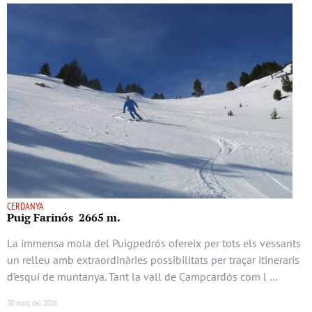
CERDANYA
Puig Farinós 2665 m.
La immensa mola del Puigpedrós ofereix per tots els vessants
un relleu amb extraordinàries possibilitats per traçar itineraris
d’esquí de muntanya. Tant la vall de Campcardós com l …
30 març del 2026