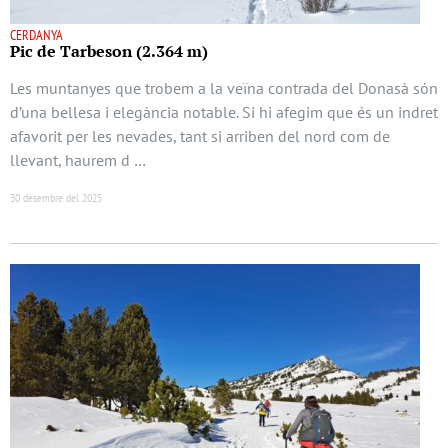
CERDANYA
Pic de Tarbeson (2.364 m)
Les muntanyes que trobem a la veïna contrada del Donasà són
d’una bellesa i elegància notable. Si hi afegim que és un indret
afavorit per les nevades, tant si arriben del nord com de
llevant, haurem d …
30 desembre del 2025