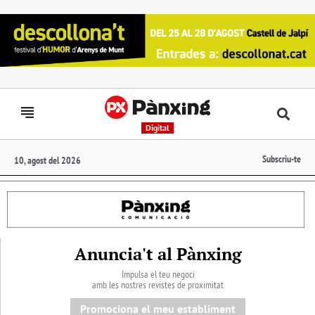
Digital
Subscriu-te
10, agost del 2026
Anuncia't al Pànxing
Impulsa el teu negoci
amb les nostres revistes de proximitat
Promociona el meu establiment