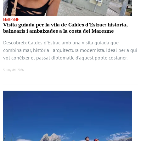
MARESME
Visita guiada per la vila de Caldes d’Estrac: història,
balnearis i ambaixades a la costa del Maresme
Descobreix Caldes d’Estrac amb una visita guiada que
combina mar, història i arquitectura modernista. Ideal per a qui
vol conèixer el passat diplomàtic d’aquest poble costaner.
5 juny del 2026