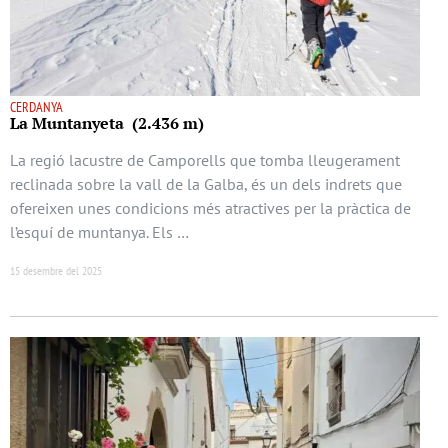
CERDANYA
La Muntanyeta (2.436 m)
La regió lacustre de Camporells que tomba lleugerament
reclinada sobre la vall de la Galba, és un dels indrets que
ofereixen unes condicions més atractives per la pràctica de
l’esquí de muntanya. Els …
15 desembre del 2025