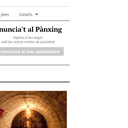
 joves
Consells
nuncia't al Pànxing
Impulsa el teu negoci
amb les nostres revistes de proximitat
romociona el meu establiment