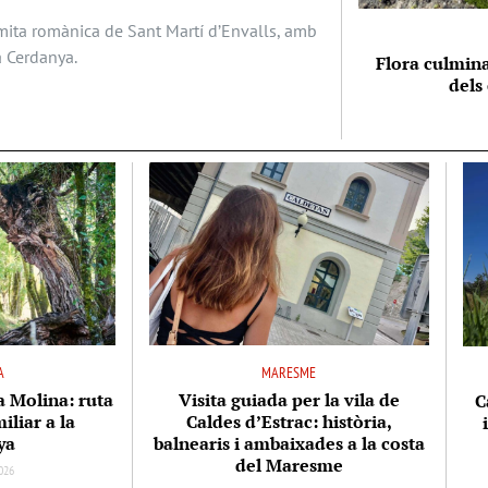
ermita romànica de Sant Martí d’Envalls, amb
a Cerdanya.
Flora culmina
dels
A
MARESME
la Molina: ruta
Visita guiada per la vila de
C
iliar a la
Caldes d’Estrac: història,
ya
balnearis i ambaixades a la costa
del Maresme
026