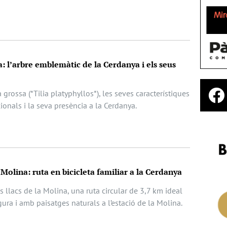
sa: l’arbre emblemàtic de la Cerdanya i els seus
la grossa (*Tilia platyphyllos*), les seves característiques
ionals i la seva presència a la Cerdanya.
a Molina: ruta en bicicleta familiar a la Cerdanya
s llacs de la Molina, una ruta circular de 3,7 km ideal
egura i amb paisatges naturals a l’estació de la Molina.