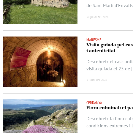
de Sant Martí d’Envalls
30 juliol del 2026
MARESME
Visita guiada pel casc
i autenticitat
Descobreix el casc anti
visita guiada el 25 de 
3 juliol del 2026
CERDANYA
Flora culminal: el p
Descobreix la flora cu
condicions extremes i 