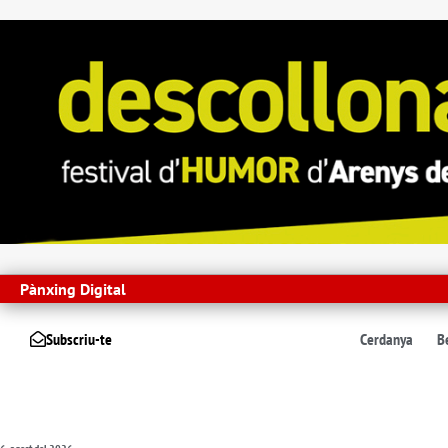
Pànxing Digital
Subscriu-te
Cerdanya
B