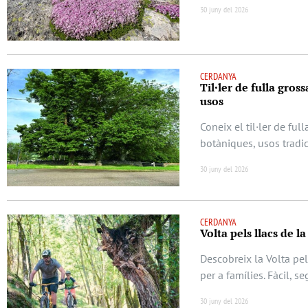
30 juny del 2026
CERDANYA
Til·ler de fulla gros
usos
Coneix el til·ler de ful
botàniques, usos tradic
30 juny del 2026
CERDANYA
Volta pels llacs de l
Descobreix la Volta pel
per a famílies. Fàcil, s
30 juny del 2026