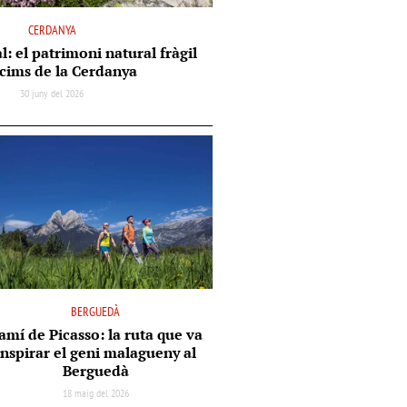
CERDANYA
l: el patrimoni natural fràgil
 cims de la Cerdanya
30 juny del 2026
BERGUEDÀ
amí de Picasso: la ruta que va
inspirar el geni malagueny al
Berguedà
18 maig del 2026