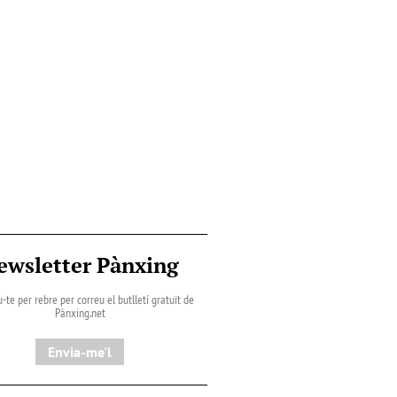
ewsletter Pànxing
-te per rebre per correu el butlletí gratuït de
Pànxing.net​
Envia-me'l