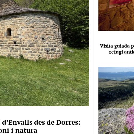
Visita guiada p
refugi anti
 d’Envalls des de Dorres:
ni i natura