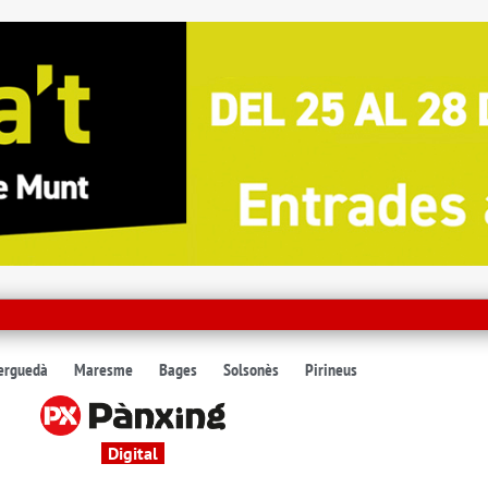
erguedà
Maresme
Bages
Solsonès
Pirineus
Digital