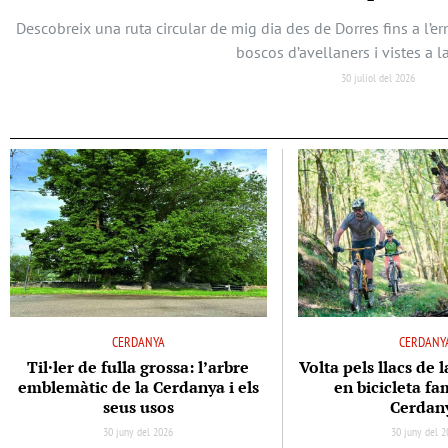
Descobreix una ruta circular de mig dia des de Dorres fins a l’
boscos d’avellaners i vistes a l
30 juliol del 2026
CERDANYA
CERDANY
Til·ler de fulla grossa: l’arbre
Volta pels llacs de 
emblemàtic de la Cerdanya i els
en bicicleta fam
seus usos
Cerdan
30 juny del 2026
30 juny del 2