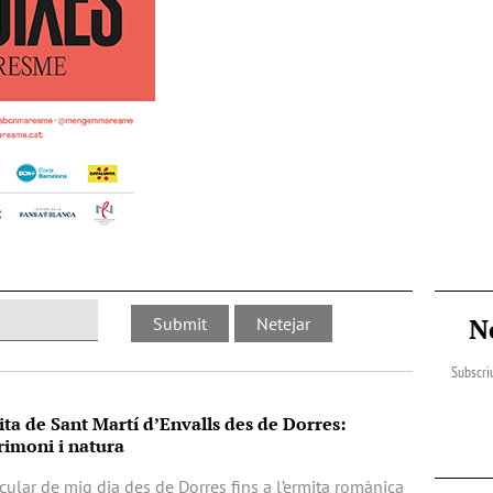
N
Subscriu
ita de Sant Martí d’Envalls des de Dorres:
imoni i natura
cular de mig dia des de Dorres fins a l’ermita romànica