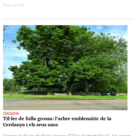
30 juny del 2026
CERDANYA
Til·ler de fulla grossa: l’arbre emblemàtic de la
Cerdanya i els seus usos
Coneix el til·ler de fulla grossa (*Tilia platyphyllos*), les seves