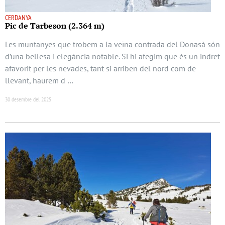
CERDANYA
Pic de Tarbeson (2.364 m)
Les muntanyes que trobem a la veïna contrada del Donasà són
d’una bellesa i elegància notable. Si hi afegim que és un indret
afavorit per les nevades, tant si arriben del nord com de
llevant, haurem d …
30 desembre del 2025