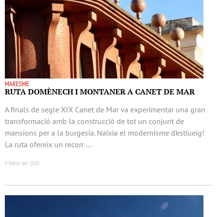
MARESME
RUTA DOMÈNECH I MONTANER A CANET DE MAR
A finals de segle XIX Canet de Mar va experimentar una gran
transformació amb la construcció de tot un conjunt de
mansions per a la burgesia. Naixia el modernisme d’estiueig!
La ruta ofereix un recorr …
9 febrer del 2026