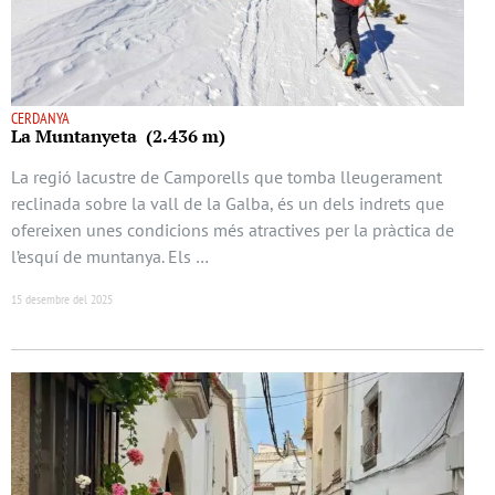
CERDANYA
La Muntanyeta (2.436 m)
La regió lacustre de Camporells que tomba lleugerament
reclinada sobre la vall de la Galba, és un dels indrets que
ofereixen unes condicions més atractives per la pràctica de
l’esquí de muntanya. Els …
15 desembre del 2025