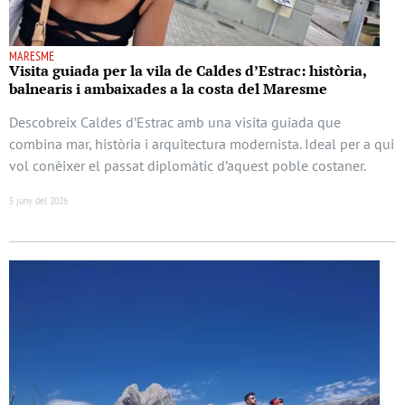
MARESME
Visita guiada per la vila de Caldes d’Estrac: història,
balnearis i ambaixades a la costa del Maresme
Descobreix Caldes d’Estrac amb una visita guiada que
combina mar, història i arquitectura modernista. Ideal per a qui
vol conèixer el passat diplomàtic d’aquest poble costaner.
5 juny del 2026