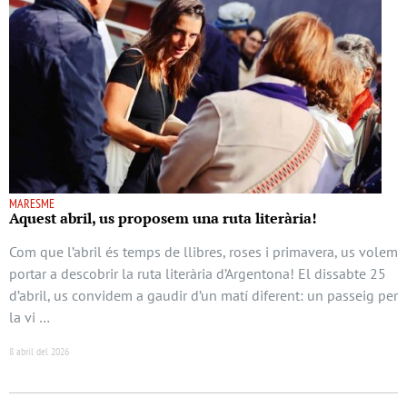
MARESME
Aquest abril, us proposem una ruta literària!
Com que l’abril és temps de llibres, roses i primavera, us volem
portar a descobrir la ruta literària d’Argentona! El dissabte 25
d’abril, us convidem a gaudir d’un matí diferent: un passeig per
la vi …
8 abril del 2026