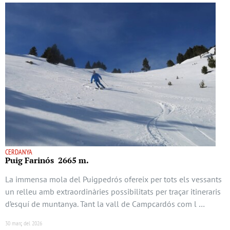
CERDANYA
Puig Farinós 2665 m.
La immensa mola del Puigpedrós ofereix per tots els vessants
un relleu amb extraordinàries possibilitats per traçar itineraris
d’esquí de muntanya. Tant la vall de Campcardós com l …
30 març del 2026