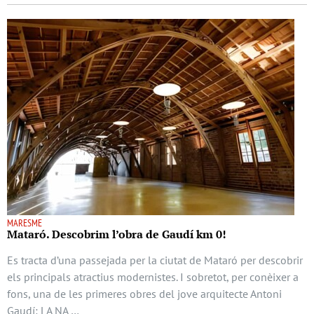
MARESME
Mataró. Descobrim l’obra de Gaudí km 0!
Es tracta d’una passejada per la ciutat de Mataró per descobrir
els principals atractius modernistes. I sobretot, per conèixer a
fons, una de les primeres obres del jove arquitecte Antoni
Gaudí: LA NA …