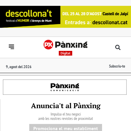
Digital
Subscriu-te
9, agost del 2026
Anuncia't al Pànxing
Impulsa el teu negoci
amb les nostres revistes de proximitat
Promociona el meu establiment