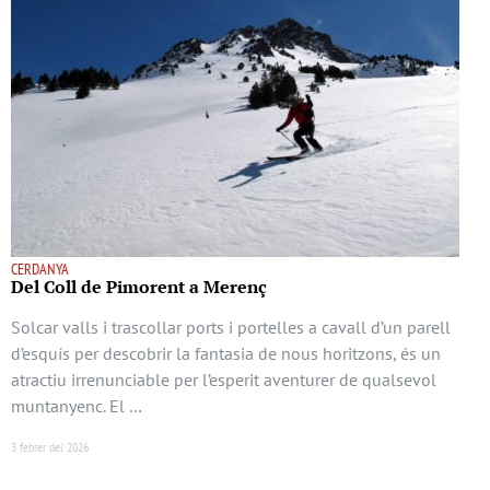
CERDANYA
Del Coll de Pimorent a Merenç
Solcar valls i trascollar ports i portelles a cavall d’un parell
d’esquís per descobrir la fantasia de nous horitzons, és un
atractiu irrenunciable per l’esperit aventurer de qualsevol
muntanyenc. El …
3 febrer del 2026