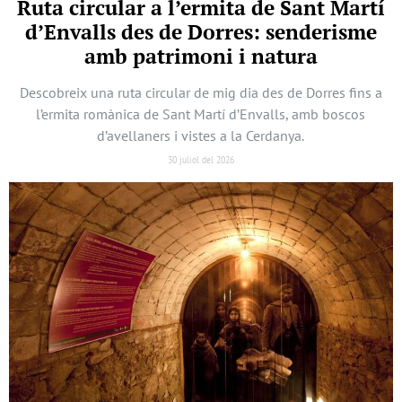
Ruta circular a l’ermita de Sant Martí
d’Envalls des de Dorres: senderisme
amb patrimoni i natura
Descobreix una ruta circular de mig dia des de Dorres fins a
l’ermita romànica de Sant Martí d’Envalls, amb boscos
d’avellaners i vistes a la Cerdanya.
30 juliol del 2026