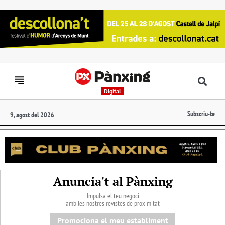
Digital
Subscriu-te
9, agost del 2026
Anuncia't al Pànxing
Impulsa el teu negoci
amb les nostres revistes de proximitat
Promociona el meu establiment