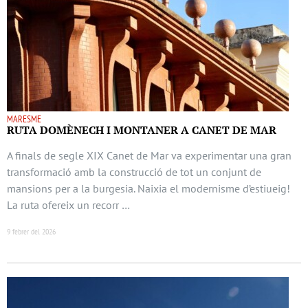
MARESME
RUTA DOMÈNECH I MONTANER A CANET DE MAR
A finals de segle XIX Canet de Mar va experimentar una gran
transformació amb la construcció de tot un conjunt de
mansions per a la burgesia. Naixia el modernisme d’estiueig!
La ruta ofereix un recorr …
9 febrer del 2026