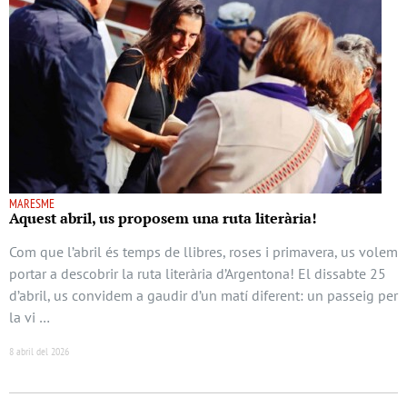
MARESME
Aquest abril, us proposem una ruta literària!
Com que l’abril és temps de llibres, roses i primavera, us volem
portar a descobrir la ruta literària d’Argentona! El dissabte 25
d’abril, us convidem a gaudir d’un matí diferent: un passeig per
la vi …
8 abril del 2026