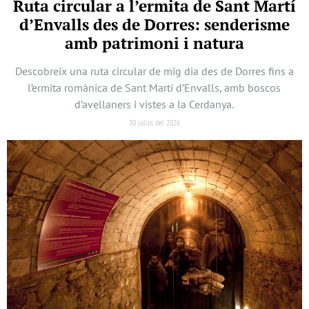
Ruta circular a l’ermita de Sant Martí
d’Envalls des de Dorres: senderisme
amb patrimoni i natura
Descobreix una ruta circular de mig dia des de Dorres fins a
l’ermita romànica de Sant Martí d’Envalls, amb boscos
d’avellaners i vistes a la Cerdanya.
30 juliol del 2026