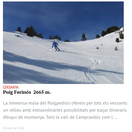
CERDANYA
Puig Farinós 2665 m.
La immensa mola del Puigpedrós ofereix per tots els vessants
un relleu amb extraordinàries possibilitats per traçar itineraris
d’esquí de muntanya. Tant la vall de Campcardós com l …
30 març del 2026