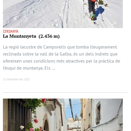
CERDANYA
La Muntanyeta (2.436 m)
La regió lacustre de Camporells que tomba lleugerament
reclinada sobre la vall de la Galba, és un dels indrets que
ofereixen unes condicions més atractives per la pràctica de
l’esquí de muntanya. Els …
15 desembre del 2025