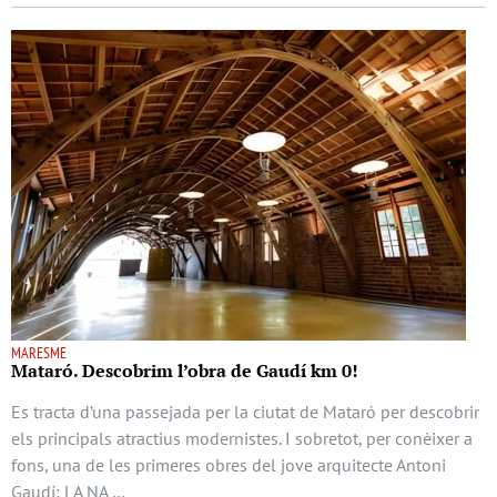
MARESME
Mataró. Descobrim l’obra de Gaudí km 0!
Es tracta d’una passejada per la ciutat de Mataró per descobrir
els principals atractius modernistes. I sobretot, per conèixer a
fons, una de les primeres obres del jove arquitecte Antoni
Gaudí: LA NA …