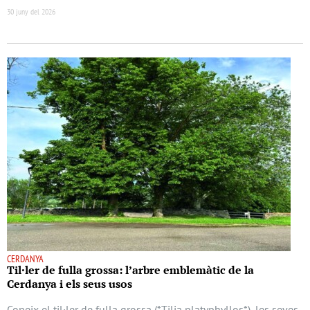
30 juny del 2026
CERDANYA
Til·ler de fulla grossa: l’arbre emblemàtic de la
Cerdanya i els seus usos
Coneix el til·ler de fulla grossa (*Tilia platyphyllos*), les seves