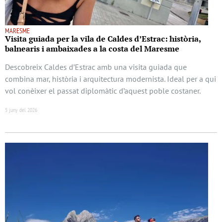
MARESME
Visita guiada per la vila de Caldes d’Estrac: història,
balnearis i ambaixades a la costa del Maresme
Descobreix Caldes d’Estrac amb una visita guiada que
combina mar, història i arquitectura modernista. Ideal per a qui
vol conèixer el passat diplomàtic d’aquest poble costaner.
5 juny del 2026