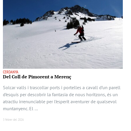
CERDANYA
Del Coll de Pimorent a Merenç
Solcar valls i trascollar ports i portelles a cavall d’un parell
d’esquís per descobrir la fantasia de nous horitzons, és un
atractiu irrenunciable per l’esperit aventurer de qualsevol
muntanyenc. El …
3 febrer del 2026