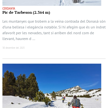
CERDANYA
Pic de Tarbeson (2.364 m)
Les muntanyes que trobem a la veïna contrada del Donasà són
d’una bellesa i elegància notable. Si hi afegim que és un indret
afavorit per les nevades, tant si arriben del nord com de
llevant, haurem d …
30 desembre del 2025