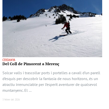
CERDANYA
Del Coll de Pimorent a Merenç
Solcar valls i trascollar ports i portelles a cavall d’un parell
d’esquís per descobrir la fantasia de nous horitzons, és un
atractiu irrenunciable per l’esperit aventurer de qualsevol
muntanyenc. El …
3 febrer del 2026