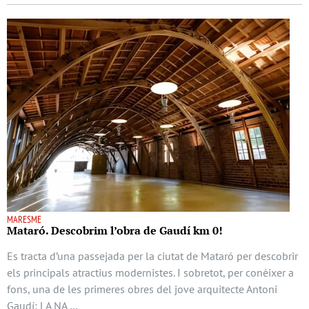
MARESME
Mataró. Descobrim l’obra de Gaudí km 0!
Es tracta d’una passejada per la ciutat de Mataró per descobrir
els principals atractius modernistes. I sobretot, per conèixer a
fons, una de les primeres obres del jove arquitecte Antoni
Gaudí: LA NA …