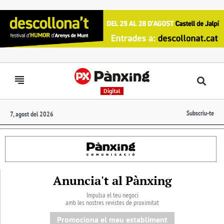
Digital
Subscriu-te
7, agost del 2026
Anuncia't al Pànxing
Impulsa el teu negoci
amb les nostres revistes de proximitat
Promociona el meu establiment