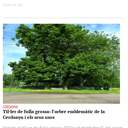
30 juny del 2026
CERDANYA
Til·ler de fulla grossa: l’arbre emblemàtic de la
Cerdanya i els seus usos
Coneix el til·ler de fulla grossa (*Tilia platyphyllos*), les seves