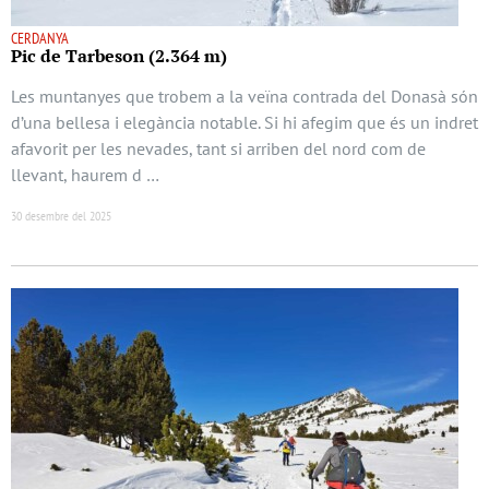
CERDANYA
Pic de Tarbeson (2.364 m)
Les muntanyes que trobem a la veïna contrada del Donasà són
d’una bellesa i elegància notable. Si hi afegim que és un indret
afavorit per les nevades, tant si arriben del nord com de
llevant, haurem d …
30 desembre del 2025