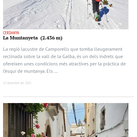
CERDANYA
La Muntanyeta (2.436 m)
La regió lacustre de Camporells que tomba lleugerament
reclinada sobre la vall de la Galba, és un dels indrets que
ofereixen unes condicions més atractives per la pràctica de
l’esquí de muntanya. Els …
15 desembre del 2025