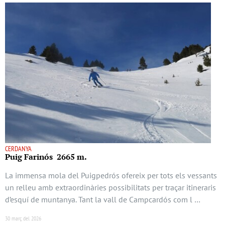
CERDANYA
Puig Farinós 2665 m.
La immensa mola del Puigpedrós ofereix per tots els vessants
un relleu amb extraordinàries possibilitats per traçar itineraris
d’esquí de muntanya. Tant la vall de Campcardós com l …
30 març del 2026