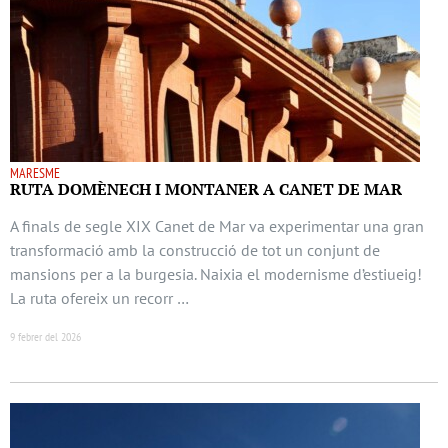
MARESME
RUTA DOMÈNECH I MONTANER A CANET DE MAR
A finals de segle XIX Canet de Mar va experimentar una gran
transformació amb la construcció de tot un conjunt de
mansions per a la burgesia. Naixia el modernisme d’estiueig!
La ruta ofereix un recorr …
9 febrer del 2026