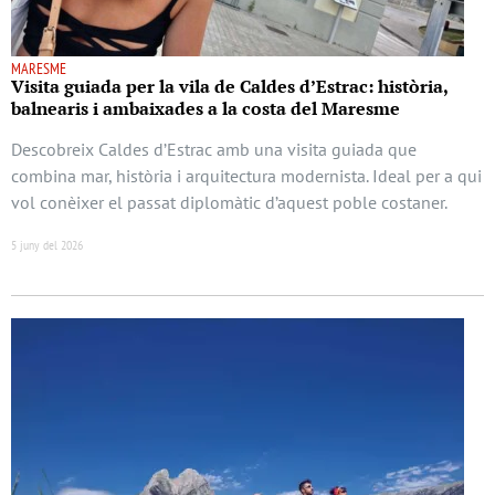
MARESME
Visita guiada per la vila de Caldes d’Estrac: història,
balnearis i ambaixades a la costa del Maresme
Descobreix Caldes d’Estrac amb una visita guiada que
combina mar, història i arquitectura modernista. Ideal per a qui
vol conèixer el passat diplomàtic d’aquest poble costaner.
5 juny del 2026