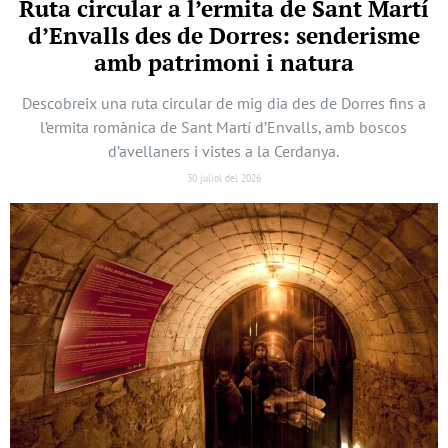
Ruta circular a l’ermita de Sant Martí
d’Envalls des de Dorres: senderisme
amb patrimoni i natura
Descobreix una ruta circular de mig dia des de Dorres fins a
l’ermita romànica de Sant Martí d’Envalls, amb boscos
d’avellaners i vistes a la Cerdanya.
30 juliol del 2026