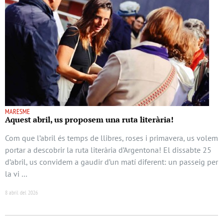
MARESME
Aquest abril, us proposem una ruta literària!
Com que l’abril és temps de llibres, roses i primavera, us volem
portar a descobrir la ruta literària d’Argentona! El dissabte 25
d’abril, us convidem a gaudir d’un matí diferent: un passeig per
la vi …
8 abril del 2026