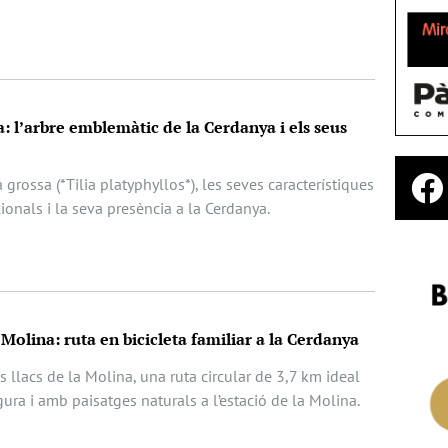
sa: l’arbre emblemàtic de la Cerdanya i els seus
la grossa (*Tilia platyphyllos*), les seves característiques
ionals i la seva presència a la Cerdanya.
a Molina: ruta en bicicleta familiar a la Cerdanya
s llacs de la Molina, una ruta circular de 3,7 km ideal
egura i amb paisatges naturals a l’estació de la Molina.