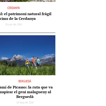
CERDANYA
l: el patrimoni natural fràgil
 cims de la Cerdanya
30 juny del 2026
BERGUEDÀ
amí de Picasso: la ruta que va
inspirar el geni malagueny al
Berguedà
18 maig del 2026