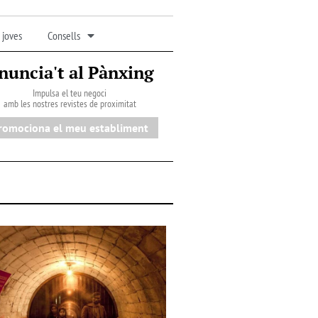
 joves
Consells
nuncia't al Pànxing
Impulsa el teu negoci
amb les nostres revistes de proximitat
romociona el meu establiment