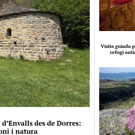
Visita guiada p
refugi anti
 d’Envalls des de Dorres:
ni i natura