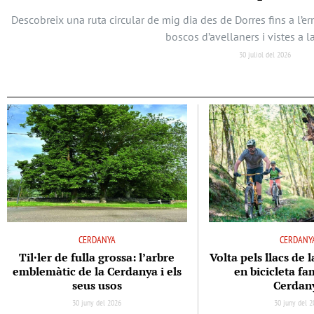
Descobreix una ruta circular de mig dia des de Dorres fins a l’
boscos d’avellaners i vistes a l
30 juliol del 2026
CERDANYA
CERDANY
Til·ler de fulla grossa: l’arbre
Volta pels llacs de 
emblemàtic de la Cerdanya i els
en bicicleta fam
seus usos
Cerdan
30 juny del 2026
30 juny del 2