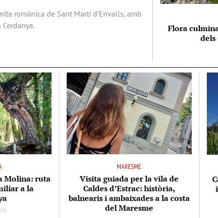
ermita romànica de Sant Martí d’Envalls, amb
a Cerdanya.
Flora culmina
dels
A
MARESME
la Molina: ruta
Visita guiada per la vila de
C
iliar a la
Caldes d’Estrac: història,
ya
balnearis i ambaixades a la costa
del Maresme
026