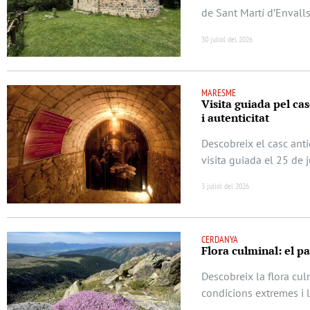
de Sant Martí d’Envalls
30 juliol del 2026
MARESME
Visita guiada pel casc
i autenticitat
Descobreix el casc anti
visita guiada el 25 de 
3 juliol del 2026
CERDANYA
Flora culminal: el p
Descobreix la flora cu
condicions extremes i 