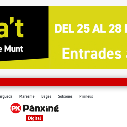
erguedà
Maresme
Bages
Solsonès
Pirineus
Digital