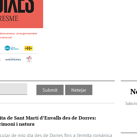
N
Subscriu
ita de Sant Martí d’Envalls des de Dorres:
imoni i natura
cular de mig dia des de Dorres fins a l’ermita romànica