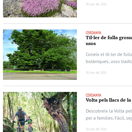
30 juny del 2026
CERDANYA
Til·ler de fulla gros
usos
Coneix el til·ler de ful
botàniques, usos tradic
30 juny del 2026
CERDANYA
Volta pels llacs de l
Descobreix la Volta pel
per a famílies. Fàcil, s
30 juny del 2026