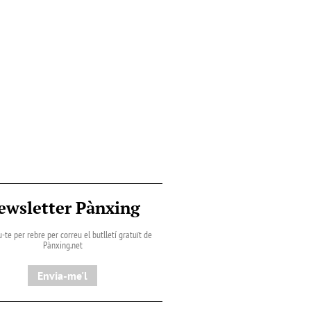
ewsletter Pànxing
-te per rebre per correu el butlletí gratuït de
Pànxing.net​
Envia-me'l