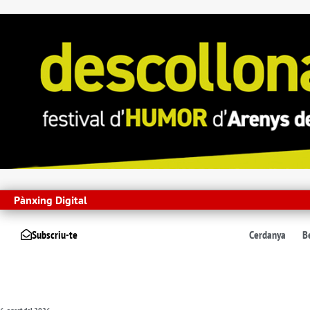
Pànxing Digital
Subscriu-te
Cerdanya
B