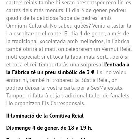
carters reials també hi seran presentsper recollir les
cartes dels més menuts. El dia 3 de gener, podreu
gaudir de la deliciosa “sopa de pedres” amb
Òmnium Cultural. No sabeu quèés? Veniu a tastar-la
i a escoltar-ne el conte! El dia 4 de gener, a més de
la tradicional xocolatada amb melindros, la Fàbrica
també obrirà al matí, on celebrarem un Vermut Reial
molt especial: si et toca la faba, mala sort… però si
et toca el rei, t’emportaràs una sorpresa!
L’entrada a
la Fàbrica té un preu simbòlic de 3 €
. I si no voleu
entrar-hi, també hi trobareu la Bústia Reial, on
podreu deixar la vostra carta per a SesMajestats.
Tampoc hi faltarà el ja tradicional taller de fanalets.
Ho organitzen Els Corresponsals.
Il·luminació de la Comitiva Reial
Diumenge 4 de gener, de 18 a 19 h.