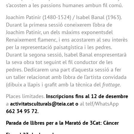
s’acosten a les passions humanes ambun fil comú.
Joachim Patinir (1480-1524) / Isabel Banal (1963).
Durant la primera sessió coneixerem l’obra de
Joachim Patinir, un dels màxims exponentsdel
Renaixement flamenc, i ens acostarem al seu interès
per la representació paisatgística i les pedres.
Durant la segona sessió, Isabel Banal enspresentarà
la seva obra tot seguint el fil conductor de les
pedres. Dedicarem una part d’aquesta sessió a fer
un taller relacionat amb l’obra de l’artista convidada
(dibuix a llapis i grafit amb la tècnica del
frottage
.
Places limitades.
Inscripcions fins al 12 de desembre
a
activitatsculturals@teia.cat o
al telf/WhatsApp
662 34 95 72.
Parada de llibres per a la Marató de 3Cat: Càncer