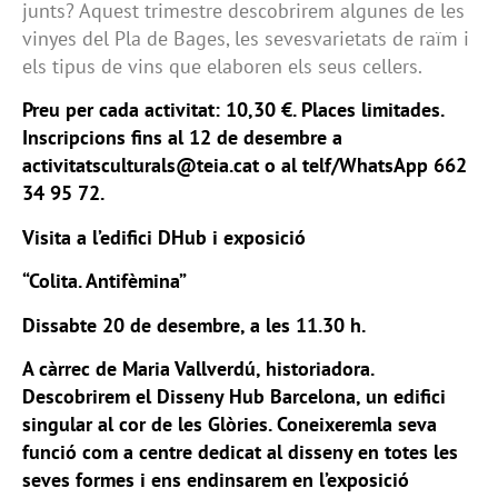
junts? Aquest trimestre descobrirem algunes de les
vinyes del Pla de Bages, les sevesvarietats de raïm i
els tipus de vins que elaboren els seus cellers.
Preu per cada activitat: 10,30 €. Places limitades.
Inscripcions fins al 12 de desembre a
activitatsculturals@teia.cat o al telf/WhatsApp 662
34 95 72.
Visita a l’edifici DHub i exposició
“Colita. Antifèmina”
Dissabte 20 de desembre, a les 11.30 h.
A càrrec de Maria Vallverdú, historiadora.
Descobrirem el Disseny Hub Barcelona, un edifici
singular al cor de les Glòries. Coneixeremla seva
funció com a centre dedicat al disseny en totes les
seves formes i ens endinsarem en l’exposició