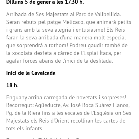
Dilluns 5 de gener a les 17.30 h.
Arribada de Ses Majestats al Parc de Vallbellida.
Seran rebuts pel patge Melicaco, que animarà petits
i grans amb la seva alegria i entusiasme! Els Reis
faran la seva arribada d’una manera molt especial
que sorprendrà a tothom! Podreu gaudir també de
la xocolata desfeta a càrrec de l’Esplai Ítaca, per
agafar forces abans de l’inici de la desfilada.
Inici de la Cavalcada
18 h.
Enguany arriba carregada de novetats i sorpreses!
Recorregut: Aqüeducte, Av. José Roca Suárez Llanos,
Pg. de la Riera fins a les escales de l’Església on Ses
Majestats els Reis d’Orient recolliran les cartes de
tots els infants.