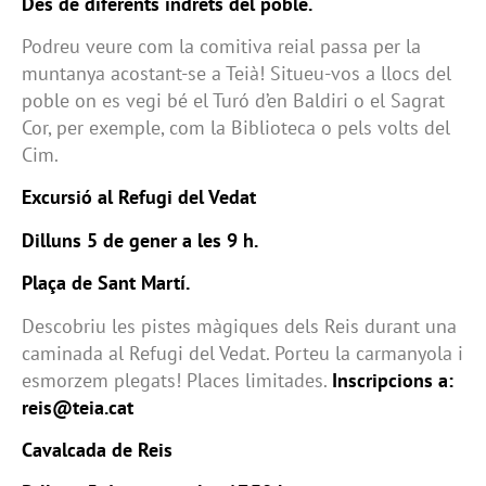
Des de diferents indrets del poble.
Podreu veure com la comitiva reial passa per la
muntanya acostant-se a Teià! Situeu-vos a llocs del
poble on es vegi bé el Turó d’en Baldiri o el Sagrat
Cor, per exemple, com la Biblioteca o pels volts del
Cim.
Excursió al Refugi del Vedat
Dilluns 5 de gener a les 9 h.
Plaça de Sant Martí.
Descobriu les pistes màgiques dels Reis durant una
caminada al Refugi del Vedat. Porteu la carmanyola i
esmorzem plegats! Places limitades.
Inscripcions a:
reis@teia.cat
Cavalcada de Reis