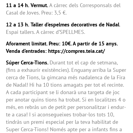
11 a 14 h.
Vermut.
A càrrec dels Corresponsals del
Casal de Joves. Preu: 3,5 €.
12 a 13 h.
Taller d’espelmes decoratives de Nadal
.
Espai tallers. A càrrec d’SPELLMES.
Aforament limitat. Preu: 10€. A partir de 15 anys.
Venda d’entrades: https://compres.teia.cat/
Súper Cerca-Tions.
Durant tot el cap de setmana,
(fins a exhaurir existències). Enguany arriba la Super
cerca de Tions, la gimcana més nadalenca de la Fira
de Nadal! Hi ha 10 tions amagats per tot el recinte.
A cada participant se li donarà una targeta de joc
per anotar quins tions ha trobat. Si en localitzes 4 o
més, en rebràs un de petit per personalitzar i endur-
te a casa! I si aconsegueixes trobar-los tots 10,
tindràs un premi especial per la teva habilitat de
Super Cerca-Tions! Només apte per a infants fins a