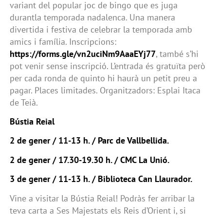
variant del popular joc de bingo que es juga
durantla temporada nadalenca. Una manera
divertida i festiva de celebrar la temporada amb
amics i família. Inscripcions:
https://forms.gle/vn2uciNm9AaaEYj77
, també s’hi
pot venir sense inscripció. L’entrada és gratuïta però
per cada ronda de quinto hi haurà un petit preu a
pagar. Places limitades. Organitzadors: Esplai Itaca
de Teià.
Bústia Reial
2 de gener / 11-13 h. / Parc de Vallbellida.
2 de gener / 17.30-19.30 h. / CMC La Unió.
3 de gener / 11-13 h. / Biblioteca Can Llaurador.
Vine a visitar la Bústia Reial! Podràs fer arribar la
teva carta a Ses Majestats els Reis d’Orient i, si