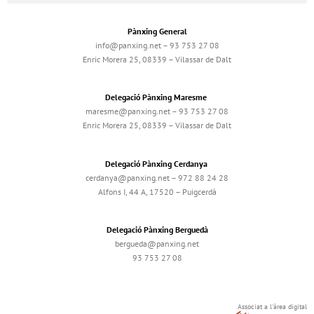
Pànxing General
info@panxing.net – 93 753 27 08
Enric Morera 25, 08339 – Vilassar de Dalt
Delegació Pànxing Maresme
maresme@panxing.net – 93 753 27 08
Enric Morera 25, 08339 – Vilassar de Dalt
Delegació Pànxing Cerdanya
cerdanya@panxing.net – 972 88 24 28
Alfons I, 44 A, 17520 – Puigcerdà
Delegació Pànxing Berguedà
bergueda@panxing.net
93 753 27 08
Associat a l'àrea digital