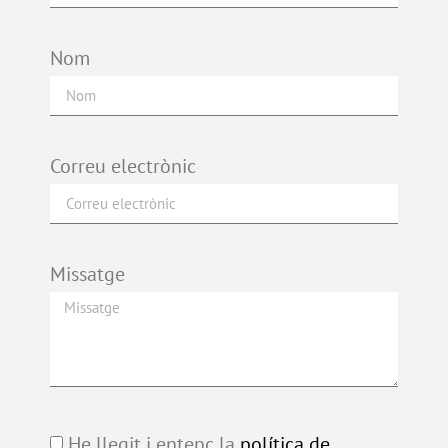
Nom
Correu electrònic
Missatge
He llegit i entenc la
política de