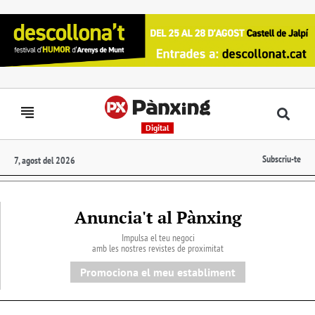
Digital
Subscriu-te
7, agost del 2026
Anuncia't al Pànxing
Impulsa el teu negoci
amb les nostres revistes de proximitat
Promociona el meu establiment