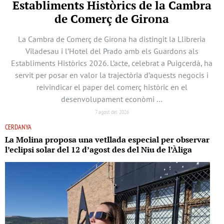
Establiments Històrics de la Cambra
de Comerç de Girona
La Cambra de Comerç de Girona ha distingit la Llibreria
Viladesau i l’Hotel del Prado amb els Guardons als
Establiments Històrics 2026. L’acte, celebrat a Puigcerdà, ha
servit per posar en valor la trajectòria d’aquests negocis i
reivindicar el paper del comerç històric en el
desenvolupament econòmi …
7 agost del 2026
CERDANYA
La Molina proposa una vetllada especial per observar
l’eclipsi solar del 12 d’agost des del Niu de l’Àliga