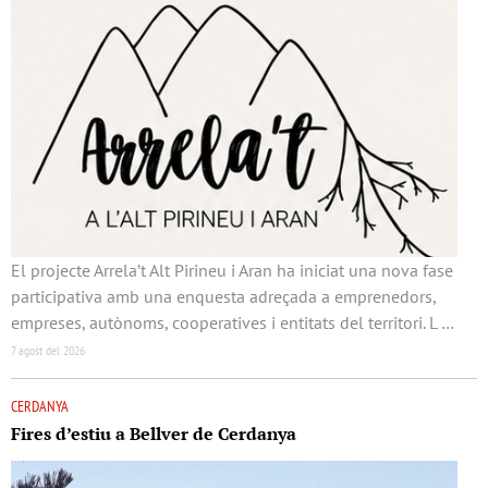
El projecte Arrela’t Alt Pirineu i Aran ha iniciat una nova fase
participativa amb una enquesta adreçada a emprenedors,
empreses, autònoms, cooperatives i entitats del territori. L …
7 agost del 2026
CERDANYA
Fires d’estiu a Bellver de Cerdanya