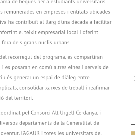
ama de beques per a estudiants universitaris
ls remunerades en empreses i entitats ubicades
iva ha contribuït al llarg d’una dècada a facilitar
nfortint el teixit empresarial local i oferint
 fora dels grans nuclis urbans.
 del recorregut del programa, es compartiran
s i es posaran en comú altres eines i serveis de
ctiu és generar un espai de diàleg entre
plicats, consolidar xarxes de treball i reafirmar
 del territori.
ordinat pel Consorci Alt Urgell-Cerdanya, i
diversos departaments de la Generalitat de
oventut, l’AGAUR i totes les universitats del