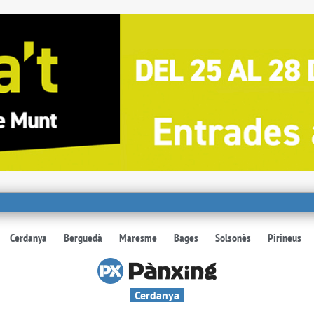
Cerdanya
Berguedà
Maresme
Bages
Solsonès
Pirineus
Cerdanya