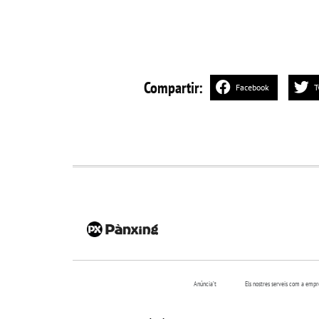
Compartir:
Facebook
T
Anúncia’t
Els nostres serveis com a emp