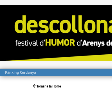
Pànxing Cerdanya
Tornar a la Home