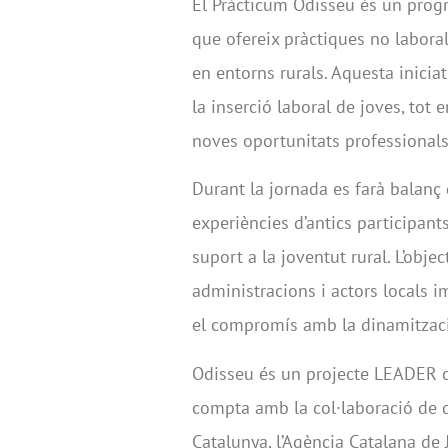
El Pràcticum Odisseu és un progr
que ofereix pràctiques no labora
en entorns rurals. Aquesta iniciat
la inserció laboral de joves, tot e
noves oportunitats professionals
Durant la jornada es farà balanç
experiències d’antics participant
suport a la joventut rural. L’obje
administracions i actors locals im
el compromís amb la dinamització
Odisseu és un projecte LEADER co
compta amb la col·laboració de 
Catalunya, l’Agència Catalana de J