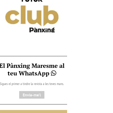
El Pànxing Maresme al
teu WhatsApp
Sigues el primer a tindre la revista a les teves mans.
Envia-me'l