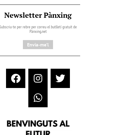
Newsletter Pànxing
Subscriu-te per rebre per correu el butlletí gratuït de
Pànxing.net​
Envia-me'l