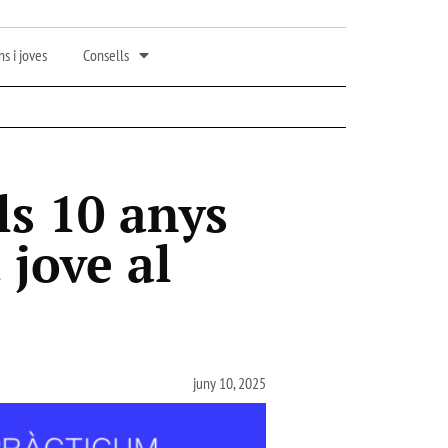
s i joves
Consells
ls 10 anys
 jove al
juny 10, 2025