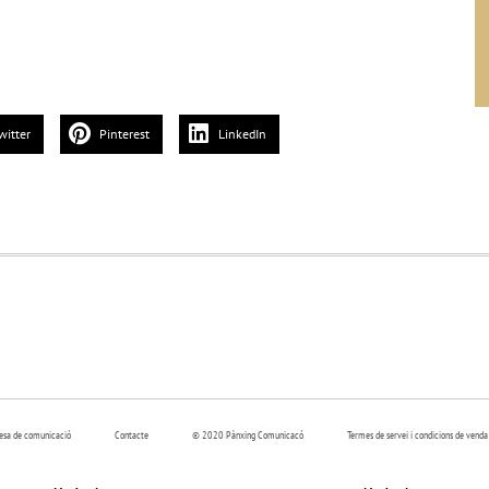
witter
Pinterest
LinkedIn
resa de comunicació
Contacte
© 2020 Pànxing Comunicacó
Termes de servei i condicions de venda