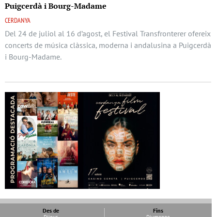
Puigcerdà i Bourg-Madame
CERDANYA
Del 24 de juliol al 16 d’agost, el Festival Transfronterer ofereix
concerts de música clàssica, moderna i andalusina a Puigcerdà
i Bourg-Madame.
Des de
Fins
Dijous
Diumenge