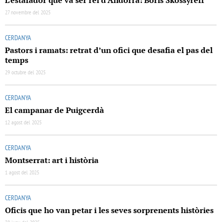
L’estafador que va ser rei d’Andorra: Boris Skossyreff
27 novembre del 2025
CERDANYA
Pastors i ramats: retrat d’un ofici que desafia el pas del
temps
29 octubre del 2025
CERDANYA
El campanar de Puigcerdà
12 agost del 2025
CERDANYA
Montserrat: art i història
1 agost del 2025
CERDANYA
Oficis que ho van petar i les seves sorprenents històries