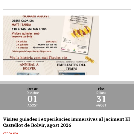
Des de
Fins
Dissabte
Dilluns
01
31
agost
agost
Visites guiades i experiències immersives al jaciment El
Castellot de Bolvir, agost 2026