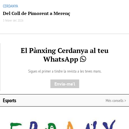
CERDANYA
Del Coll de Pimorent a Merenç
3 febrer del 2026
El Pànxing Cerdanya al teu
WhatsApp
Sigues el primer a tindre la revista a les teves mans.
Envia-me'l
Esports
Més consells >