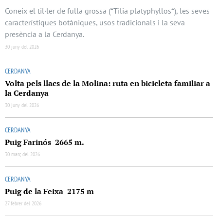
Coneix el til·ler de fulla grossa (*Tilia platyphyllos*), les seves
característiques botàniques, usos tradicionals i la seva
presència a la Cerdanya.
30 juny del 2026
CERDANYA
Volta pels llacs de la Molina: ruta en bicicleta familiar a
la Cerdanya
30 juny del 2026
CERDANYA
Puig Farinós 2665 m.
30 març del 2026
CERDANYA
Puig de la Feixa 2175 m
27 febrer del 2026