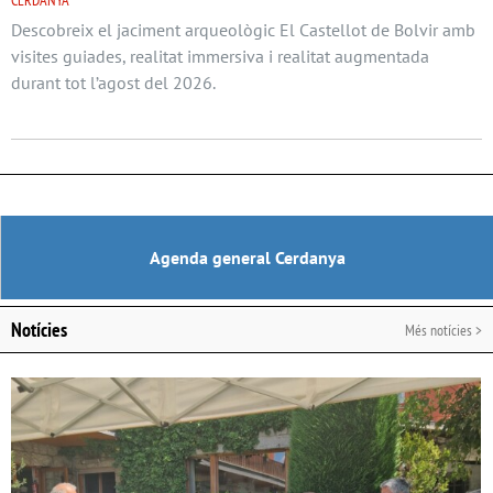
CERDANYA
Descobreix el jaciment arqueològic El Castellot de Bolvir amb
visites guiades, realitat immersiva i realitat augmentada
durant tot l’agost del 2026.
Agenda general Cerdanya
Notícies
Més notícies >