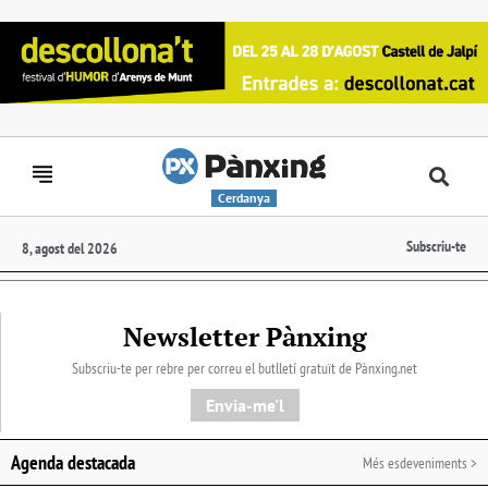
Cerdanya
Subscriu-te
8, agost del 2026
Newsletter Pànxing
Subscriu-te per rebre per correu el butlletí gratuït de Pànxing.net​
Envia-me'l
Agenda destacada
Més esdeveniments >