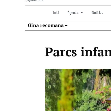
7, agost del 2026
Inici
Agenda
Noticies
Gina recomana –
Parcs infan