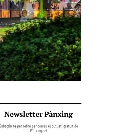
Newsletter Pànxing
Subscriu-te per rebre per correu el butlletí gratuït de
Pànxing.net​