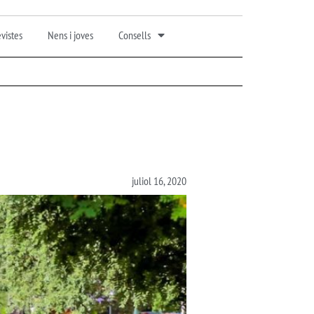
vistes
Nens i joves
Consells
juliol 16, 2020