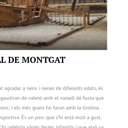
LL DE MONTGAT
ot agradar a nens i nenes de diferents edats, és
ts gaudiran de valent amb el vaixell de fusta que
ions; i els més grans ho faran amb la tirolina,
esportiva. És un parc que s’hi està molt a gust.
hi celebrin vàries festes infantils i que això us