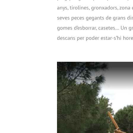
anys, tirolines, gronxadors, zona
seves peces gegants de grans dim
gomes d’esborrar, casetes… Un gr
descans per poder estar-s’hi hore