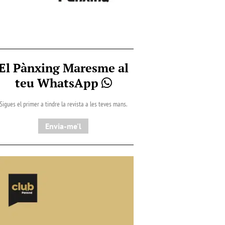
El Pànxing Maresme al
teu WhatsApp
Sigues el primer a tindre la revista a les teves mans.
Envia-me'l