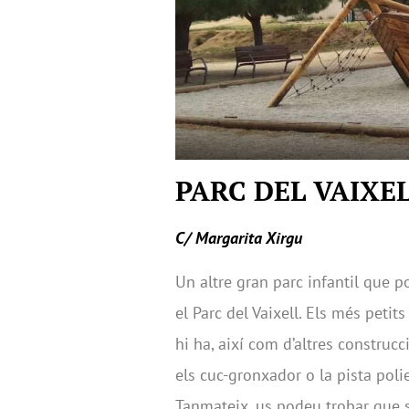
PARC DEL VAIXE
C/ Margarita Xirgu
Un altre gran parc infantil que p
el Parc del Vaixell. Els més peti
hi ha, així com d’altres construcc
els cuc-gronxador o la pista poli
Tanmateix, us podeu trobar que s’