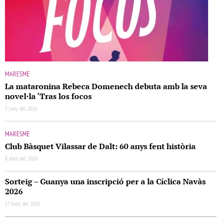
MARESME
La mataronina Rebeca Domenech debuta amb la seva
novel·la ‘Tras los focos
5 juny del 2026
MARESME
Club Bàsquet Vilassar de Dalt: 60 anys fent història
8 abril del 2026
Sorteig – Guanya una inscripció per a la Cíclica Navàs
2026
17 març del 2026