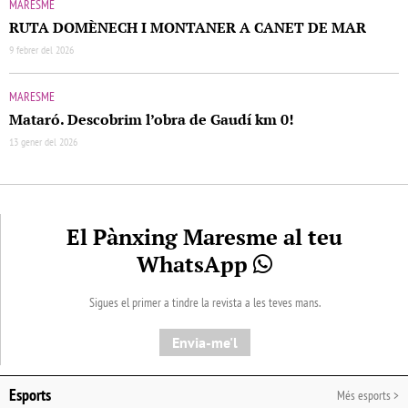
MARESME
RUTA DOMÈNECH I MONTANER A CANET DE MAR
9 febrer del 2026
MARESME
Mataró. Descobrim l’obra de Gaudí km 0!
13 gener del 2026
El Pànxing Maresme al teu
WhatsApp
Sigues el primer a tindre la revista a les teves mans.
Envia-me'l
Esports
Més esports >