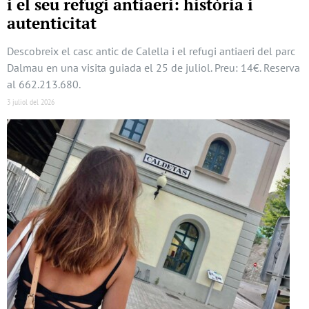
i el seu refugi antiaeri: història i
autenticitat
Descobreix el casc antic de Calella i el refugi antiaeri del parc
Dalmau en una visita guiada el 25 de juliol. Preu: 14€. Reserva
al 662.213.680.
3 juliol del 2026