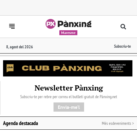
Maresme
Subscriu-te
8, agost del 2026
Newsletter Pànxing
Subscriu-te per rebre per correu el butlletí gratuït de Pànxing.net​
Envia-me'l
Agenda destacada
Més esdeveniments >