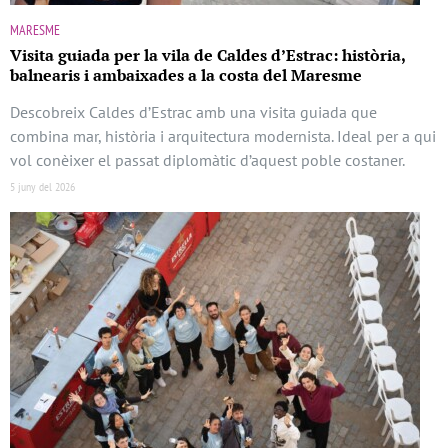
MARESME
Visita guiada per la vila de Caldes d’Estrac: història,
balnearis i ambaixades a la costa del Maresme
Descobreix Caldes d’Estrac amb una visita guiada que
combina mar, història i arquitectura modernista. Ideal per a qui
vol conèixer el passat diplomàtic d’aquest poble costaner.
5 juny del 2026