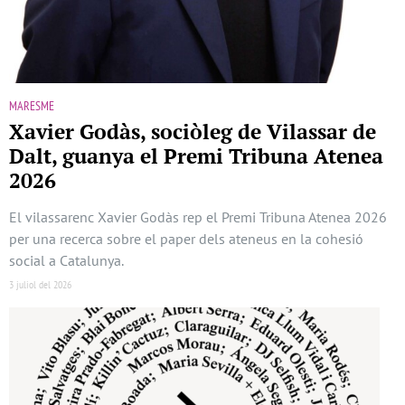
MARESME
Xavier Godàs, sociòleg de Vilassar de
Dalt, guanya el Premi Tribuna Atenea
2026
El vilassarenc Xavier Godàs rep el Premi Tribuna Atenea 2026
per una recerca sobre el paper dels ateneus en la cohesió
social a Catalunya.
3 juliol del 2026