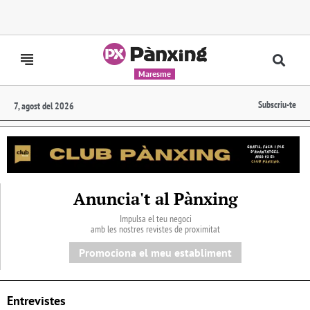
Maresme
Subscriu-te
7, agost del 2026
Anuncia't al Pànxing
Impulsa el teu negoci
amb les nostres revistes de proximitat
Promociona el meu establiment
Entrevistes