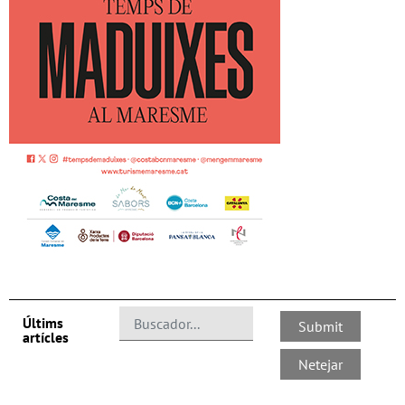
Últims
artícles