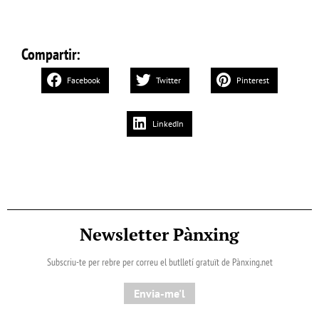
Compartir:
Facebook
Twitter
Pinterest
LinkedIn
Newsletter Pànxing
Subscriu-te per rebre per correu el butlletí gratuït de Pànxing.net​
Envia-me'l