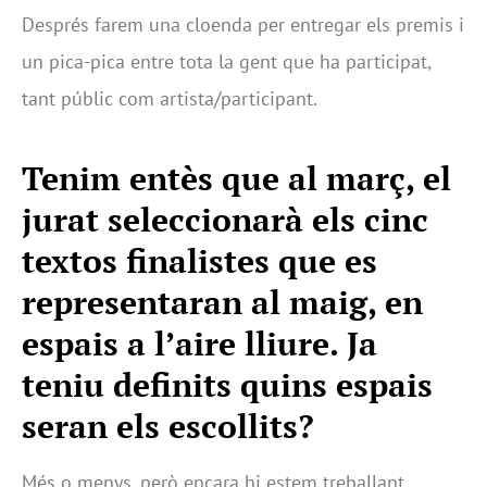
Després farem una cloenda per entregar els premis i
un pica-pica entre tota la gent que ha participat,
tant públic com artista/participant.
Tenim entès que al març, el
jurat seleccionarà els cinc
textos finalistes que es
representaran al maig, en
espais a l’aire lliure. Ja
teniu definits quins espais
seran els escollits?
Més o menys, però encara hi estem treballant