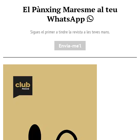
El Pànxing Maresme al teu
WhatsApp
Sigues el primer a tindre la revista a les teves mans.
Envia-me'l