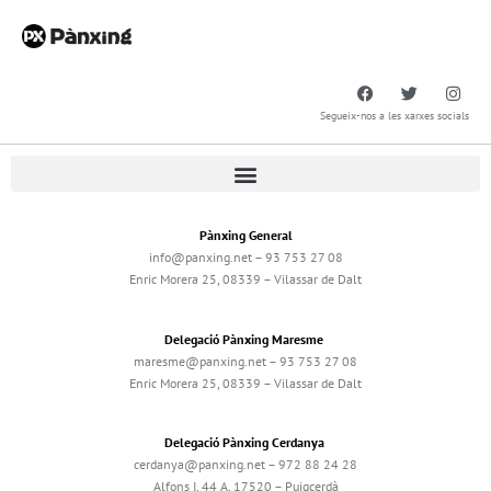
Segueix-nos a les xarxes socials
Pànxing General
info@panxing.net – 93 753 27 08
Enric Morera 25, 08339 – Vilassar de Dalt
Delegació Pànxing Maresme
maresme@panxing.net – 93 753 27 08
Enric Morera 25, 08339 – Vilassar de Dalt
Delegació Pànxing Cerdanya
cerdanya@panxing.net – 972 88 24 28
Alfons I, 44 A, 17520 – Puigcerdà