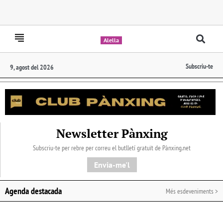
Alella
Subscriu-te
9, agost del 2026
Newsletter Pànxing
Subscriu-te per rebre per correu el butlletí gratuït de Pànxing.net​
Envia-me'l
Agenda destacada
Més esdeveniments >