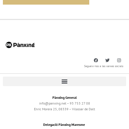
Segueix-nos a les xarxes socials
Pànxing General
info@panxing.net – 93 753 27 08
Enric Morera 25, 08339 – Vilassar de Dalt
Delegació Pànxing Maresme