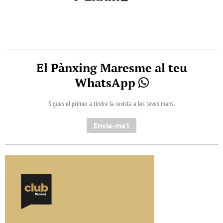
El Pànxing Maresme al teu
WhatsApp
Sigues el primer a tindre la revista a les teves mans.
Envia-me'l