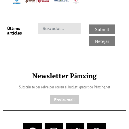
Últims
artícles
Newsletter Pànxing
Subscriu-te per rebre per correu el butlletí gratuït de Pànxing.net​
Envia-me'l