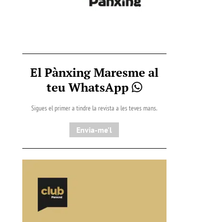
El Pànxing Maresme al
teu WhatsApp
Sigues el primer a tindre la revista a les teves mans.
Envia-me'l