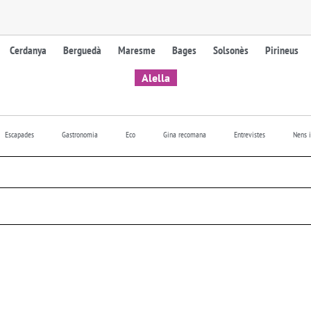
Cerdanya
Berguedà
Maresme
Bages
Solsonès
Pirineus
Alella
Escapades
Gastronomia
Eco
Gina recomana
Entrevistes
Nens i