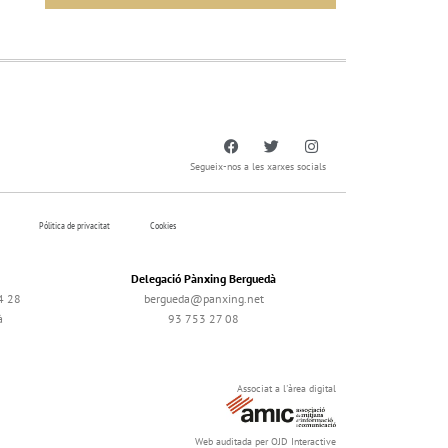
Segueix-nos a les xarxes socials
Pólitica de privacitat
Cookies
Delegació Pànxing Berguedà
4 28
bergueda@panxing.net
à
93 753 27 08
Associat a l'àrea digital
Web auditada per OJD Interactive