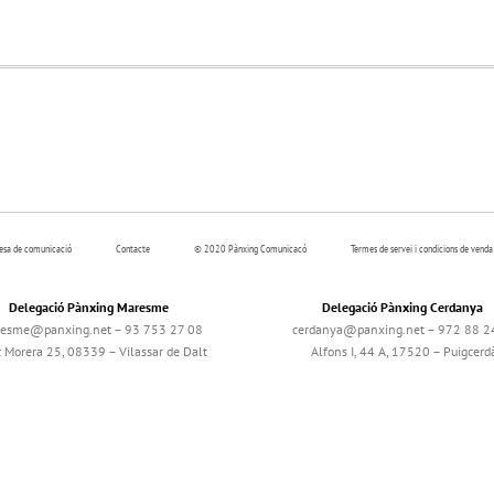
resa de comunicació
Contacte
© 2020 Pànxing Comunicacó
Termes de servei i condicions de venda
Delegació Pànxing Maresme
Delegació Pànxing Cerdanya
esme@panxing.net – 93 753 27 08
cerdanya@panxing.net – 972 88 2
c Morera 25, 08339 – Vilassar de Dalt
Alfons I, 44 A, 17520 – Puigcerd