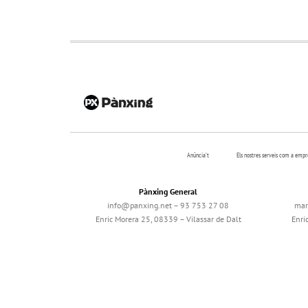
Anúncia’t
Els nostres serveis com a emp
Pànxing General
info@panxing.net – 93 753 27 08
mar
Enric Morera 25, 08339 – Vilassar de Dalt
Enri