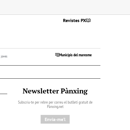
Revistes PX
Municipis del maresme
 joves
Newsletter Pànxing
Subscriu-te per rebre per correu el butlletí gratuït de
Pànxing.net​
Envia-me'l