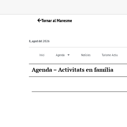
Tornar al Maresme
8, agost del 2026
Inici
Agenda
Notícies
Turisme Actiu
Agenda – Activitats en família