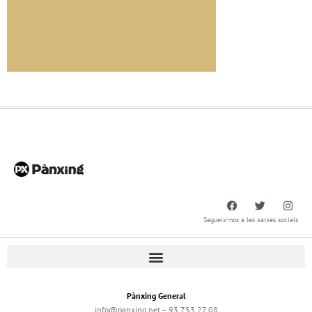
Segueix-nos a les xarxes socials
Pànxing General
info@panxing.net – 93 753 27 08