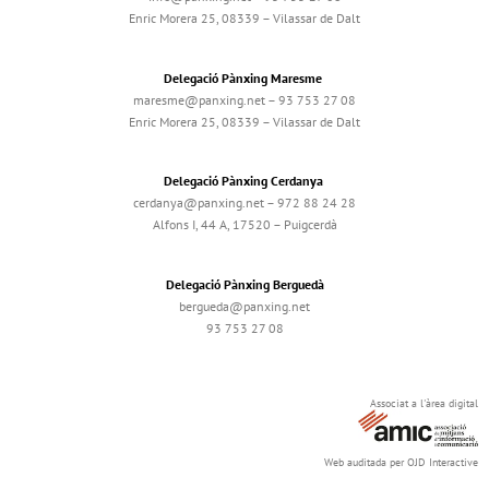
Enric Morera 25, 08339 – Vilassar de Dalt
Delegació Pànxing Maresme
maresme@panxing.net – 93 753 27 08
Enric Morera 25, 08339 – Vilassar de Dalt
Delegació Pànxing Cerdanya
cerdanya@panxing.net – 972 88 24 28
Alfons I, 44 A, 17520 – Puigcerdà
Delegació Pànxing Berguedà
bergueda@panxing.net
93 753 27 08
Associat a l'àrea digital
Web auditada per OJD Interactive