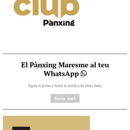
El Pànxing Maresme al teu
WhatsApp
Sigues el primer a tindre la revista a les teves mans.
Envia-me'l