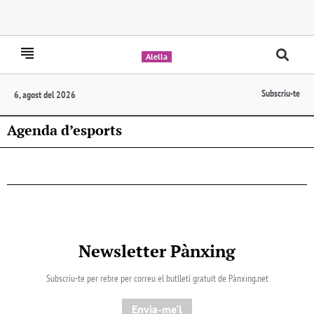
Alella
Subscriu-te
6, agost del 2026
Agenda d’esports
Newsletter Pànxing
Subscriu-te per rebre per correu el butlletí gratuït de Pànxing.net​
Envia-me'l