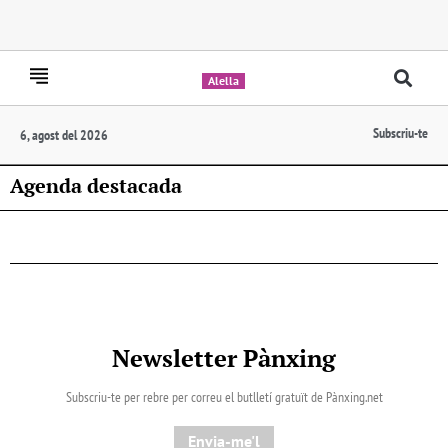
Alella
Subscriu-te
6, agost del 2026
Agenda destacada
Newsletter Pànxing
Subscriu-te per rebre per correu el butlletí gratuït de Pànxing.net​
Envia-me'l