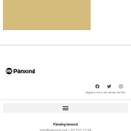
Segueix-nos a les xarxes socials
Pànxing General
info@panxing.net – 93 753 27 08