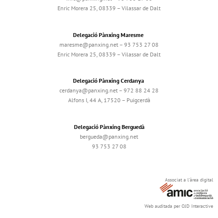
Enric Morera 25, 08339 – Vilassar de Dalt
Delegació Pànxing Maresme
maresme@panxing.net – 93 753 27 08
Enric Morera 25, 08339 – Vilassar de Dalt
Delegació Pànxing Cerdanya
cerdanya@panxing.net – 972 88 24 28
Alfons I, 44 A, 17520 – Puigcerdà
Delegació Pànxing Berguedà
bergueda@panxing.net
93 753 27 08
Associat a l'àrea digital
Web auditada per OJD Interactive