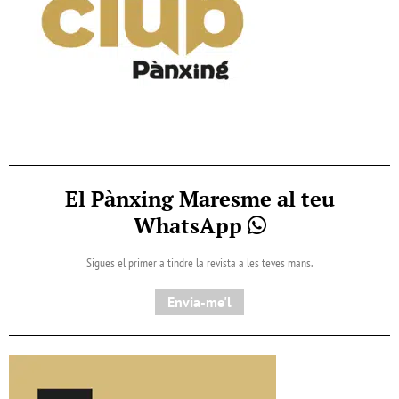
El Pànxing Maresme al teu
WhatsApp
Sigues el primer a tindre la revista a les teves mans.
Envia-me'l