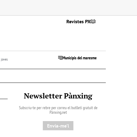
Revistes PX
Municipis del maresme
 joves
Newsletter Pànxing
Subscriu-te per rebre per correu el butlletí gratuït de
Pànxing.net​
Envia-me'l