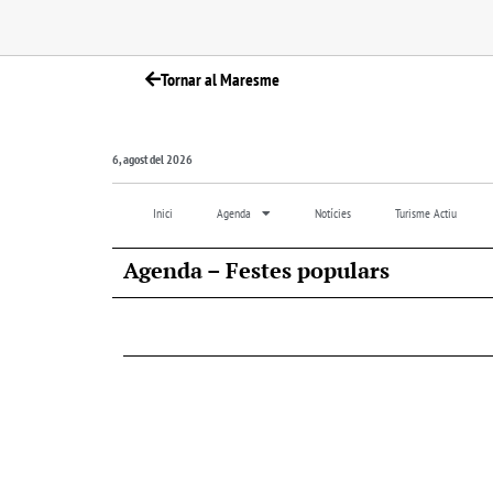
Tornar al Maresme
6, agost del 2026
Inici
Agenda
Notícies
Turisme Actiu
Agenda – Festes populars