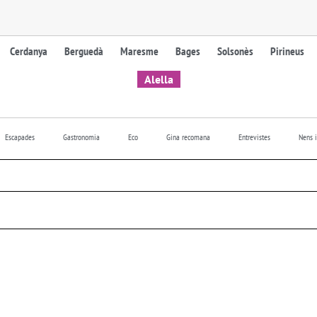
Cerdanya
Berguedà
Maresme
Bages
Solsonès
Pirineus
Alella
Escapades
Gastronomia
Eco
Gina recomana
Entrevistes
Nens i