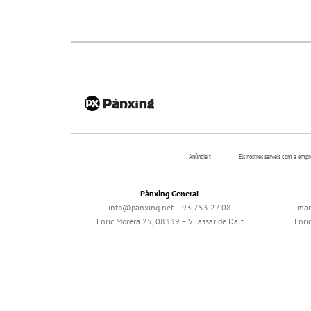
Anúncia’t
Els nostres serveis com a emp
Pànxing General
info@panxing.net – 93 753 27 08
mar
Enric Morera 25, 08339 – Vilassar de Dalt
Enri