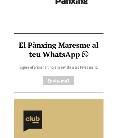
El Pànxing Maresme al
teu WhatsApp
Sigues el primer a tindre la revista a les teves mans.
Envia-me'l