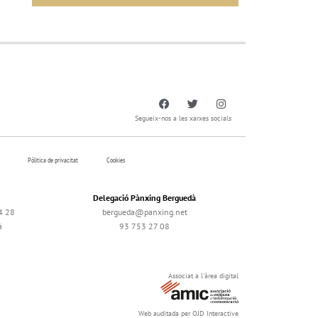
Segueix-nos a les xarxes socials
Pólitica de privacitat
Cookies
Delegació Pànxing Berguedà
4 28
bergueda@panxing.net
à
93 753 27 08
Associat a l'àrea digital
Web auditada per OJD Interactive