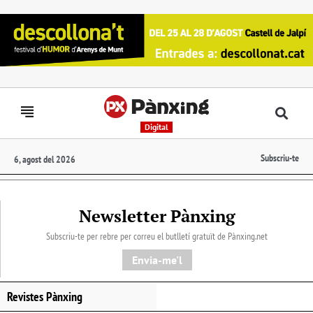
Digital
Subscriu-te
6, agost del 2026
Newsletter Pànxing
Subscriu-te per rebre per correu el butlletí gratuït de Pànxing.net​
Envia-me'l
Revistes Pànxing