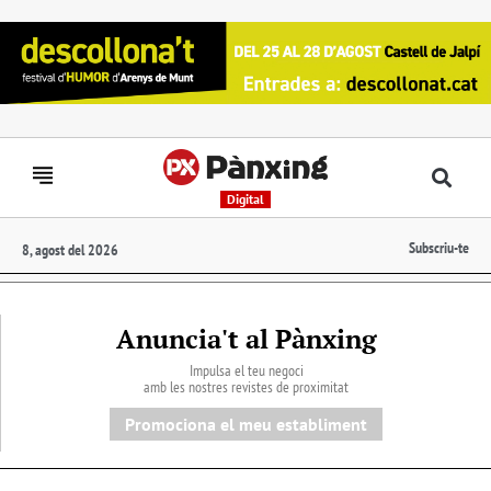
Digital
Subscriu-te
8, agost del 2026
Anuncia't al Pànxing
Impulsa el teu negoci
amb les nostres revistes de proximitat
Promociona el meu establiment