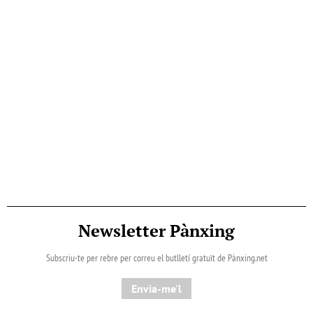
Newsletter Pànxing
Subscriu-te per rebre per correu el butlletí gratuït de Pànxing.net​
Envia-me'l