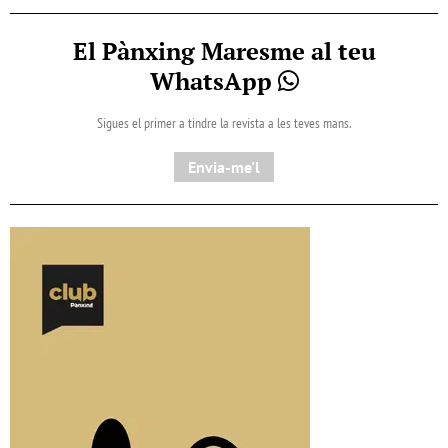
El Pànxing Maresme al teu
WhatsApp
Sigues el primer a tindre la revista a les teves mans.
Envia-me'l