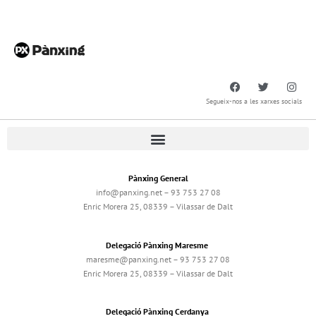
Segueix-nos a les xarxes socials
Pànxing General
info@panxing.net – 93 753 27 08
Enric Morera 25, 08339 – Vilassar de Dalt
Delegació Pànxing Maresme
maresme@panxing.net – 93 753 27 08
Enric Morera 25, 08339 – Vilassar de Dalt
Delegació Pànxing Cerdanya